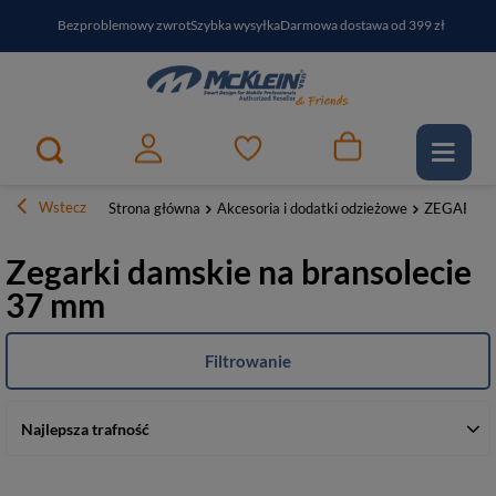
Bezproblemowy zwrot
Szybka wysyłka
Darmowa dostawa od 399 zł
PayPo - kup i zapłać za
30
dni
Zapisz się do newslettera i odbierz RABAT
Wstecz
Strona główna
Akcesoria i dodatki odzieżowe
ZEGARKI
Zegarki damskie na bransolecie
37 mm
Filtrowanie
Najlepsza trafność