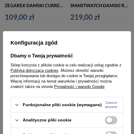
ZEGAREK DAMSKI CURREN 9004 (zc506d) + BOX
SMARTWATCH DAMSKI Rubicon RNCE97 - WYKONYWANIE POŁĄCZEŃ, CIŚNIENIE KRWI (sr041c)
109,00 zł
219,00 zł
Konfiguracja zgód
Dbamy o Twoją prywatność
Sklep korzysta z plików cookie w celu realizacji usług zgodnie z
Polityką dotyczącą cookies
. Możesz określić warunki
przechowywania lub dostępu do cookie w Twojej przeglądarce.
Więcej informacji na temat warunków i prywatności można
znaleźć także na stronie
Prywatność i warunki Google
.
Zawsze
Funkcjonalne pliki cookie (wymagane)
aktywne
SMARTWATCH DAMSKI Rubicon RNCE97 - WYKONYWANIE POŁĄCZEŃ, CIŚNIENIE KRWI (sr041d)
SMARTWATCH DAMSKI Rubicon RNCE97 - WYKONYWANIE POŁĄCZEŃ, CIŚNIENIE KRWI (sr041b)
Analityczne pliki cookie
219,00 zł
219,00 zł