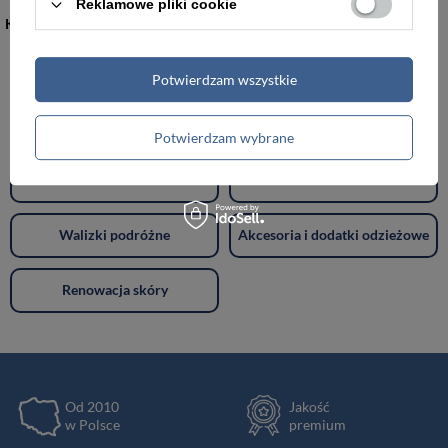
Reklamowe pliki cookie
KATEGORIE
Torebki damskie
Torby damskie
Potwierdzam wszystkie
Torby męskie
Teczki męskie
Potwierdzam wybrane
Plecaki
Portfele
Walizki podróżne
Akcesoria i dodatki odzieżowe
Renowacja skóry
Od 2010
Jakość
w Polsce
premium