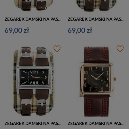
ZEGAREK DAMSKI NA PASKU CASUAL EXTREIM EXT-Y013B-4A (zx674d)
ZEGAREK DAMSKI NA PASKU CASUAL EXTREIM EXT-Y013A-5A (zx673e)
69,00 zł
69,00 zł
ZEGAREK DAMSKI NA PASKU CASUAL EXTREIM EXT-Y013A-3A (zx673c)
ZEGAREK DAMSKI NA PASKU ELEGANCKI EXTREIM EXT-Y020B-4A (zx668d)