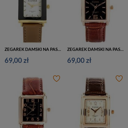
ZEGAREK DAMSKI NA PASKU CASUAL EXTREIM EXT-Y015A-1A (zx662a)
ZEGAREK DAMSKI NA PASKU KLASYCZNY EXTREIM EXT-Y018B-4A (zx661d)
69,00 zł
69,00 zł