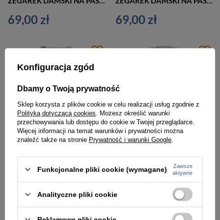
ZEGAREK DAMSKI NA PASKU KLASYCZNY EXTREIM EXT-Y019B-4A (zx658d)
ZEGAREK DAMSKI NA PASKU ELEGANCKI EXTREIM EXT-Y014B-4A (zx655d)
69,00 zł
69,00 zł
Konfiguracja zgód
Dbamy o Twoją prywatność
Sklep korzysta z plików cookie w celu realizacji usług zgodnie z
Polityką dotyczącą cookies
. Możesz określić warunki
przechowywania lub dostępu do cookie w Twojej przeglądarce.
Więcej informacji na temat warunków i prywatności można
znaleźć także na stronie
Prywatność i warunki Google
.
Zawsze
Funkcjonalne pliki cookie (wymagane)
aktywne
ZEGAREK NA BRANSOLECIE ELEGANCKI G. ROSSI - 8245B2-2B3 (zg259f) brown + BOX
ZEGAREK NA BRANSOLECIE CASUAL G. ROSSI - 10194B-2B3 (zg257f) + BOX
179,00 zł
179,00 zł
Analityczne pliki cookie
Reklamowe pliki cookie