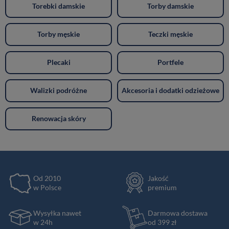
Torebki damskie
Torby damskie
Torby męskie
Teczki męskie
Plecaki
Portfele
Walizki podróżne
Akcesoria i dodatki odzieżowe
Renowacja skóry
Od 2010
Jakość
w Polsce
premium
Wysyłka nawet
Darmowa dostawa
w 24h
od 399 zł