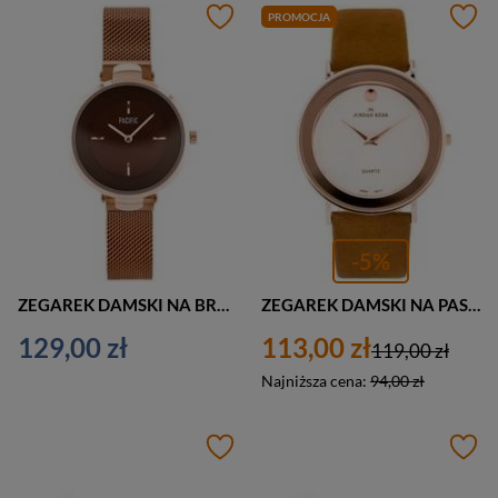
PROMOCJA
-5%
ZEGAREK DAMSKI NA BRANSOLECIE CASUAL PACIFIC 6012 (zy600c) - rosegold
ZEGAREK DAMSKI NA PASKU CASUAL JORDAN KERR - DOVADO (zj851a) - antyalergiczny
129,00 zł
113,00 zł
119,00 zł
Najniższa cena:
94,00 zł