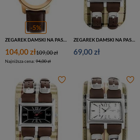
-5%
ZEGAREK DAMSKI NA PASKU CASUAL JORDAN KERR - 8149L (zj821c) - antyalergiczny
ZEGAREK DAMSKI NA PASKU CASUAL EXTREIM EXT-Y013B-3A (zx674c)
104,00 zł
69,00 zł
109,00 zł
Najniższa cena:
94,00 zł