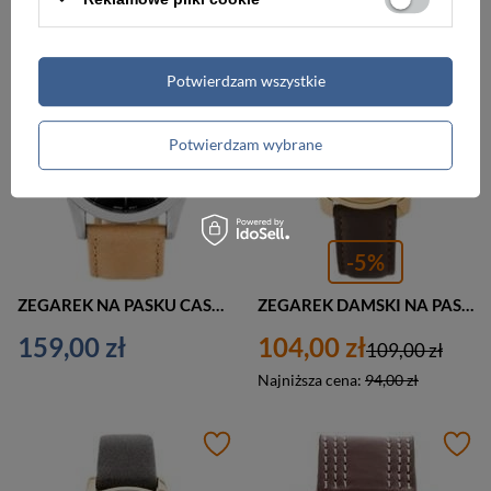
PROMOCJA
Potwierdzam wszystkie
Potwierdzam wybrane
-5%
ZEGAREK NA PASKU CASUAL G. ROSSI - 3844A2 (zg235g) + BOX
ZEGAREK DAMSKI NA PASKU KLASYCZNY JORDAN KERR - 8149L (zj821d) - antyalergiczny
159,00 zł
104,00 zł
109,00 zł
Najniższa cena:
94,00 zł