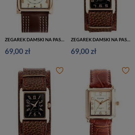
ZEGAREK DAMSKI NA PASKU ELEGANCKI EXTREIM EXT-Y020B-5A (zx668e)
ZEGAREK DAMSKI NA PASKU BRĄZOWY EXTREIM EXT-Y016A-5A (zx664e)
69,00 zł
69,00 zł