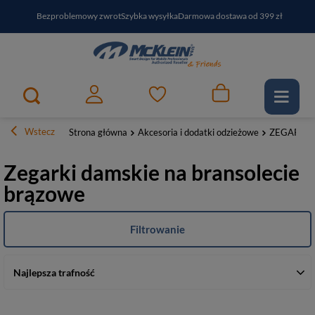
Bezproblemowy zwrot
Szybka wysyłka
Darmowa dostawa od 399 zł
PayPo - kup i zapłać za
30
dni
Zapisz się do newslettera i odbierz RABAT
Wstecz
Strona główna
Akcesoria i dodatki odzieżowe
ZEGARKI
Zegarki damskie na bransolecie
brązowe
Filtrowanie
Najlepsza trafność