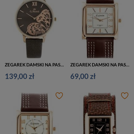
ZEGAREK DAMSKI NA PASKU CASUAL G. ROSSI - 12177A5-1B3 (zg848d) + BOX
ZEGAREK DAMSKI NA PASKU ELEGANCKI EXTREIM EXT-Y020A-5A (zx667e)
139,00 zł
69,00 zł