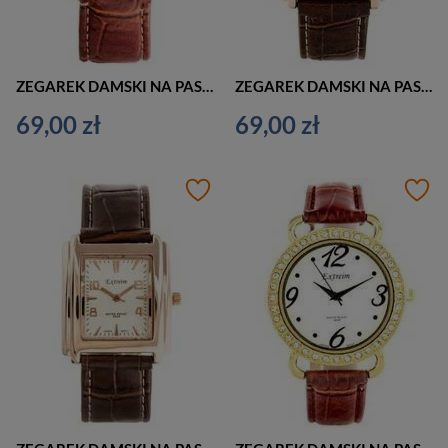
ZEGAREK DAMSKI NA PASKU KLASYCZNY EXTREIM EXT-Y018A-4A (zx660d)
ZEGAREK DAMSKI NA PASKU KLASYCZNY EXTREIM EXT-Y019A-4A (zx659d)
69,00 zł
69,00 zł