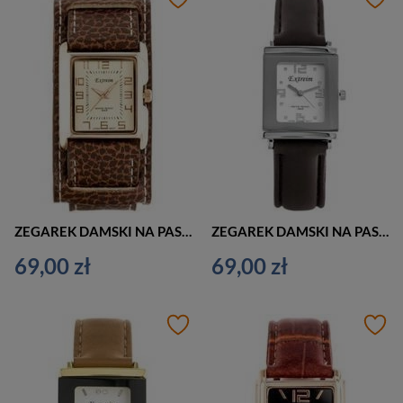
ZEGAREK DAMSKI NA PASKU ELEGANCKI EXTREIM EXT-Y016A-4A (zx664d)
ZEGAREK DAMSKI NA PASKU KLASYCZNY EXTREIM EXT-Y015B-4A (zx663d)
69,00 zł
69,00 zł