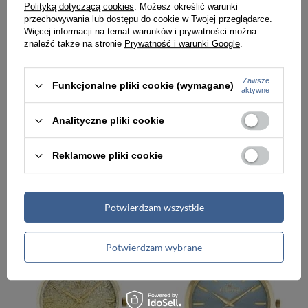
Polityką dotyczącą cookies
. Możesz określić warunki
przechowywania lub dostępu do cookie w Twojej przeglądarce.
Więcej informacji na temat warunków i prywatności można
znaleźć także na stronie
Prywatność i warunki Google
.
Zawsze
Funkcjonalne pliki cookie (wymagane)
aktywne
Analityczne pliki cookie
Reklamowe pliki cookie
ZEGAREK DAMSKI NA PASKU KLASYCZNY G. ROSSI - 12600A-1A2 (zg844c) + BOX
ZEGAREK DAMSKI NA BRANSOLECIE ELEGANCKI G. ROSSI - 12082B-3D1 (zg840b) + BOX
139,00 zł
159,00 zł
Potwierdzam wszystkie
Potwierdzam wybrane