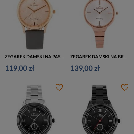
ZEGAREK DAMSKI NA PASKU CASUAL G. ROSSI - 10513A (zg715e) + BOX
ZEGAREK DAMSKI NA BRANSOLECIE CASUAL G. ROSSI - 11696B (zg706f) + BOX
119,00 zł
139,00 zł