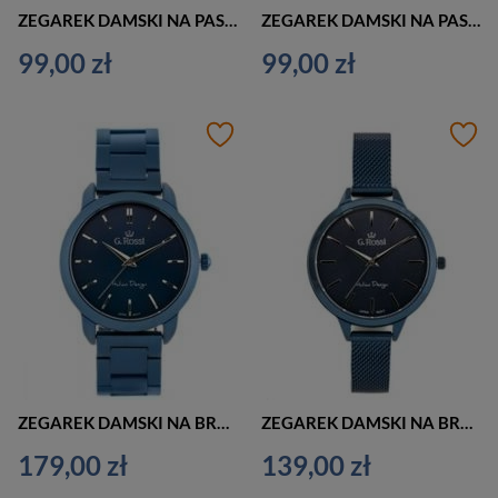
ZEGAREK DAMSKI NA PASKU RÓŻOWY G. ROSSI - 11913A (zg699c) + BOX
ZEGAREK DAMSKI NA PASKU BIAŁY G. ROSSI - 11914A (zg698b) + BOX
99,00 zł
99,00 zł
ZEGAREK DAMSKI NA BRANSOLECIE CASUAL G. ROSSI - 10659B (zg684g) + BOX
ZEGAREK DAMSKI NA BRANSOLECIE CASUAL G. ROSSI - 10296B (zg680g) + BOX
179,00 zł
139,00 zł