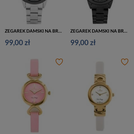
ZEGAREK DAMSKI NA BRANSOLECIE SREBRNY G. ROSSI - 11922B (zg703c) + BOX
ZEGAREK DAMSKI NA BRANSOLECIE CZARNY G. ROSSI - 11922B (zg703d) + BOX
99,00 zł
99,00 zł