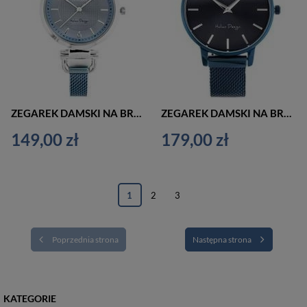
ZEGAREK DAMSKI NA BRANSOLECIE CASUAL G. ROSSI - LESTI - 3652B (zg772j) + BOX
ZEGAREK DAMSKI NA BRANSOLECIE CASUAL G. ROSSI - 12177B (zg771j) + BOX
149,00 zł
179,00 zł
1
2
3
Poprzednia strona
Następna strona
KATEGORIE