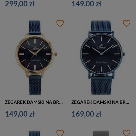
299,00 zł
149,00 zł
ZEGAREK DAMSKI NA BRANSOLECIE CASUAL G. ROSSI - 10296B3-6F3 (zg821e) + BOX
ZEGAREK DAMSKI NA BRANSOLECIE CASUAL G. ROSSI - 11989B2-6F1 (zg820f) + BOX
149,00 zł
169,00 zł