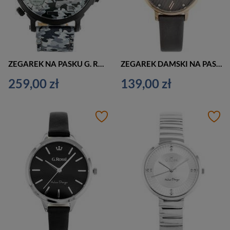
ZEGAREK NA PASKU G. ROSSI - E11706A2-6F2 (zg336d) + BOX
ZEGAREK DAMSKI NA PASKU CASUAL G. ROSSI - G.R12094A-1B3 (zg865d) + BOX
259,00 zł
139,00 zł