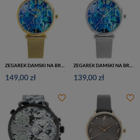
ZEGAREK DAMSKI NA BRANSOLECIE ZŁOTY G. ROSSI - G.R13665B-4D1 (zg872b) + BOX
ZEGAREK DAMSKI NA BRANSOLECIE SREBRNY G. ROSSI - G.R13665B-3C1 (zg872a) + BOX
149,00 zł
139,00 zł