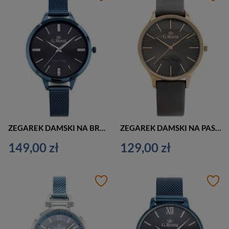
ZEGAREK DAMSKI NA BRANSOLECIE CASUAL G. ROSSI - 10296B3-6F1 (zg821d) + BOX
ZEGAREK DAMSKI NA PASKU KLASYCZNY G. ROSSI - 10317A8-1B3 (zg811f) + BOX
149,00 zł
129,00 zł