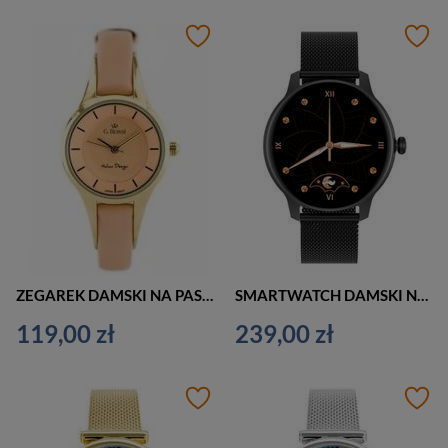
ZEGAREK DAMSKI NA PASKU RÓŻOWY G. ROSSI - KAYLE (zg624l) + BOX
SMARTWATCH DAMSKI NA BRANSOLECIE G. Rossi SW020-2 - CIŚNIENIOMIERZ, PULSOKSYMETR (sg013b)
119,00 zł
239,00 zł