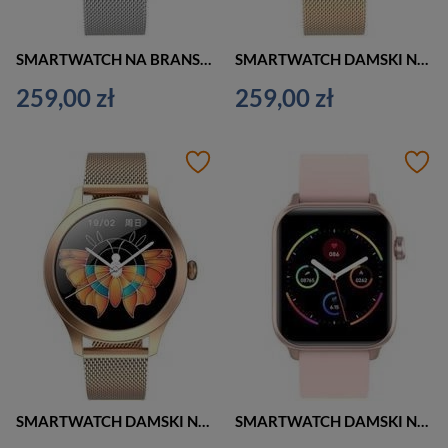
SMARTWATCH NA BRANSOLECIE UNISEX G. Rossi SW015-3 silver (sg010c)
SMARTWATCH DAMSKI NA BRANSOLECIE G. Rossi SW015-4 rosegold (sg010d)
259,00 zł
259,00 zł
SMARTWATCH DAMSKI NA BRANSOLECIE G. Rossi SW014-2 rosegold (sg009b)
SMARTWATCH DAMSKI NA PASKU G. Rossi SW013-1 roseg/pink (sg008a)