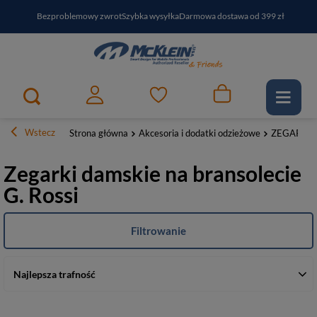
Bezproblemowy zwrot
Szybka wysyłka
Darmowa dostawa od 399 zł
PayPo - kup i zapłać za
30
dni
Zapisz się do newslettera i odbierz RABAT
Wstecz
Strona główna
Akcesoria i dodatki odzieżowe
ZEGARKI
Zegarki damskie na bransolecie
G. Rossi
Filtrowanie
Najlepsza trafność