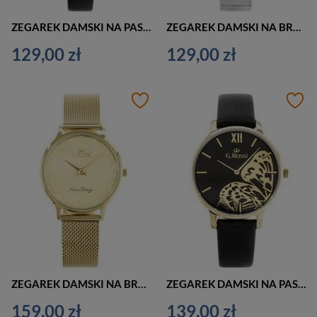
ZEGAREK DAMSKI NA PASKU CASUAL G. ROSSI - 10296A5-1A1 (zg863a) + BOX
ZEGAREK DAMSKI NA BRANSOLECIE SREBRNY G. ROSSI - 12120B-3C1 (zg860a) + BOX
129,00 zł
129,00 zł
ZEGAREK DAMSKI NA BRANSOLECIE CASUAL G. ROSSI - 12516B-4D1 (zg855c) + BOX
ZEGAREK DAMSKI NA PASKU CZARNO ZŁOTY G. ROSSI - 12177A5-1A2 (zg848c) + BOX
159,00 zł
139,00 zł