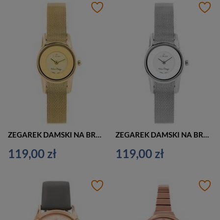
ZEGAREK DAMSKI NA BRANSOLECIE ZŁOTY G. ROSSI - 11920B (zg724d) + BOX
ZEGAREK DAMSKI NA BRANSOLECIE SREBRNY G. ROSSI - 11920B (zg724a) + BOX
119,00 zł
119,00 zł