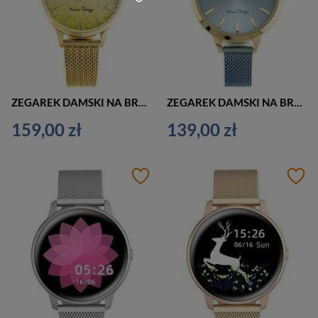
ZEGAREK DAMSKI NA BRANSOLECIE CASUAL G. ROSSI - 12082B-4D1 (zg840c) + BOX
ZEGAREK DAMSKI NA BRANSOLECIE ELEGANCKI G. ROSSI - 10296B (zg680l) + BOX
159,00 zł
139,00 zł