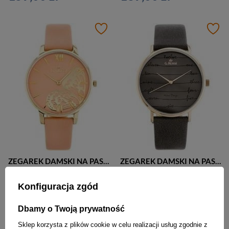
ZEGAREK DAMSKI NA PASKU ORANGE G. ROSSI - 12177A5-5E2 (zg848b) + BOX
ZEGAREK DAMSKI NA PASKU ELEGANCKI G. ROSSI - 12600A-1B3 (zg844b) + BOX
139,00 zł
139,00 zł
Konfiguracja zgód
Dbamy o Twoją prywatność
Sklep korzysta z plików cookie w celu realizacji usług zgodnie z