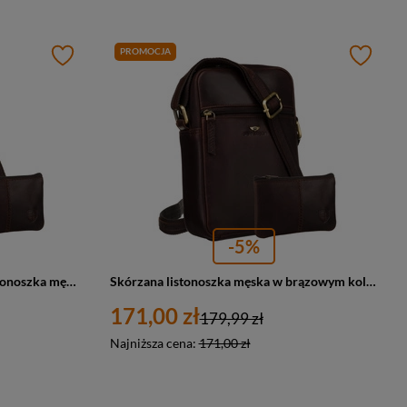
PROMOCJA
-5%
Brązowa, klasyczna, skórzana listonoszka męska z kieszonkami i etui - Peterson
Skórzana listonoszka męska w brązowym kolorze, zamykana na złoty suwak w zestawie z saszetką - Peterson
171,00 zł
179,99 zł
Najniższa cena:
171,00 zł