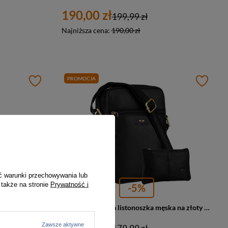
190,00 zł
199,99 zł
Najniższa cena:
190,00 zł
PROMOCJA
ć warunki przechowywania lub
 także na stronie
Prywatność i
-5%
Czarna torba męska ze skóry naturalnej z saszetką w zestawie - Peterson
Skórzana, czarna listonoszka męska na złoty suwak w zestawie z saszetką - Peterson
171,00 zł
Zawsze aktywne