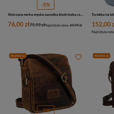
-5%
Skórzana nerka męska saszetka biodrówka czarna Beltimore I54
76,00 zł
152,00 z
79,99 zł
Najniższa cena:
69,99 zł
Najniższa cen
PROMOCJA
PROMOCJA
-5%