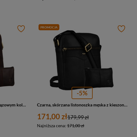
PROMOCJA
-5%
Skórzana listonoszka męska w brązowym kolorze zawieszona na regulowanym pasku - Peterson
Czarna, skórzana listonoszka męska z kieszonką, zamykana na suwak - Peterson
171,00 zł
179,99 zł
Najniższa cena:
171,00 zł