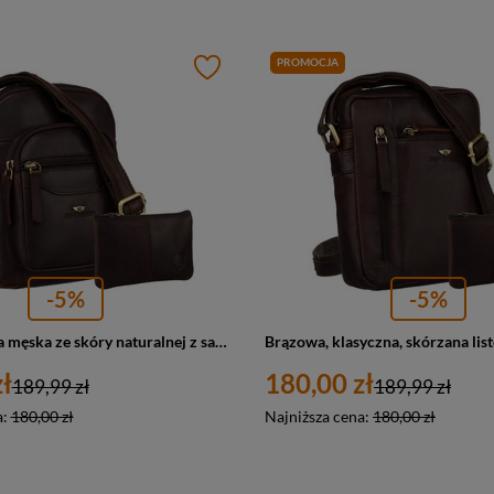
PROMOCJA
-5%
-5%
Brązowa torba męska ze skóry naturalnej z saszetką w zestawie - Peterson
ł
180,00 zł
189,99 zł
189,99 zł
a:
180,00 zł
Najniższa cena:
180,00 zł