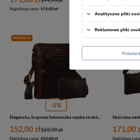
179,99 zł
Najniższa cena:
171,00 zł
Najniższa cen
Analityczne pliki coo
Reklamowe pliki coo
PROMOCJA
PROMOCJA
Potwier
-5%
Elegancka, brązowa listonoszka męska ze skóry naturalnej z etui w zestawie - Peterson
152,00 zł
171,00 z
159,99 zł
Najniższa cena:
152,00 zł
Najniższa cen