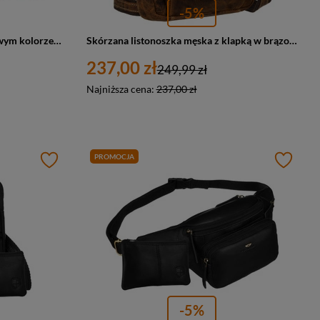
-5%
Mała listonoszka męska w brązowym kolorze wykonana ze skóry naturalnej - Peterson
Skórzana listonoszka męska z klapką w brązowym kolorze - Peterson
237,00 zł
249,99 zł
Najniższa cena:
237,00 zł
PROMOCJA
-5%