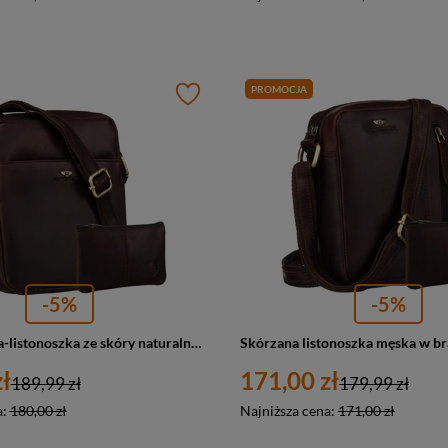
PROMOCJA
-5%
-5%
Brązowa torba-listonoszka ze skóry naturalnej z etui na klucze w zestawie - Peterson
ł
171,00 zł
189,99 zł
179,99 zł
a:
180,00 zł
Najniższa cena:
171,00 zł