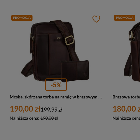
PROMOCJA
PROMOCJA
-5%
Męska, skórzana torba na ramię w brązowym kolorze w zestawie z saszetką na klucze - Peterson
190,00 zł
180,00 z
199,99 zł
Najniższa cena:
190,00 zł
Najniższa cen