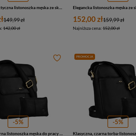
Brązowa, praktyczna listonoszka męska ze skóry naturalnej z kieszeniami zewnętrznymi i etui w zestawie - Peterson
ł
152,00 zł
149,99 zł
159,99 zł
a:
142,00 zł
Najniższa cena:
152,00 zł
PROMOCJA
-5%
-5%
Skórzana, czarna listonoszka męska do pracy z saszetką w zestawie - Peterson