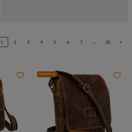
1
2
3
4
5
6
7
...
32
PROMOCJA