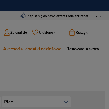
Zapisz się do newslettera i odbierz rabat
zł
Koszyk
Zaloguj się
Ulubione
Akcesoria i dodatki odzieżowe
Renowacja skóry
Płeć