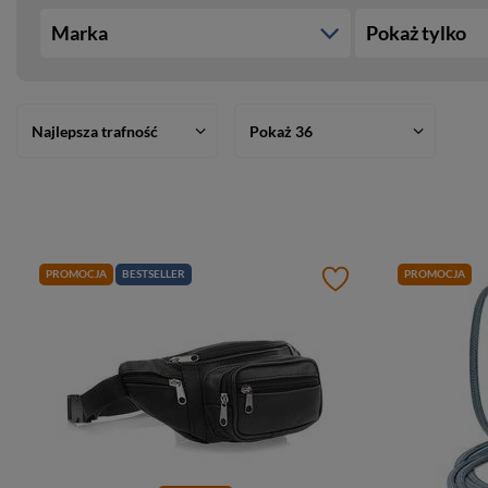
Marka
Pokaż tylko
Najlepsza trafność
Pokaż 36
PROMOCJA
BESTSELLER
PROMOCJA