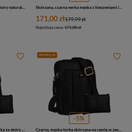
Elegancka listonoszka męska ze skóry naturalnej w czarnym kolorze zamykana suwakiem z etui w zestawie - Peterson
Skórzana, czarna nerka męska z kieszeniami i etui na klucze - Peterson
171,00 zł
179,99 zł
Najniższa cena:
171,00 zł
PROMOCJA
-5%
Klasyczna, czarna torba-listonoszka ze skóry naturalnej z etui na klucze w zestawie - Peterson
Czarna, męska torba skórzana na ramię w zestawie z saszetką na klucze - Peterson