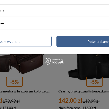
189,99 zł
189,99 zł
a:
180,00 zł
Najniższa cena:
180,00 zł
kie
kie
PROMOCJA
dzam wybrane
Potwierdzam 
-5%
-5%
Skórzana nerka męska w brązowym kolorze z kieszeniami i etui na klucze - Peterson
ł
142,00 zł
179,99 zł
149,99 zł
a:
171,00 zł
Najniższa cena:
142,00 zł