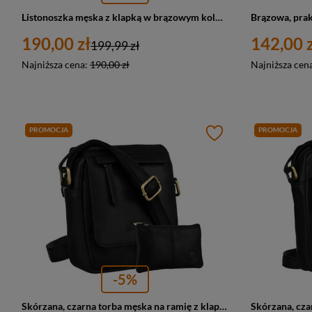
Listonoszka męska z klapką w brązowym kolorze wykonana z nubukowej skóry naturalnej - Peterson
190,00 zł
142,00 z
199,99 zł
Najniższa cena:
190,00 zł
Najniższa cen
PROMOCJA
PROMOCJA
-5%
Skórzana, czarna torba męska na ramię z klapką i etui w zestawie - Peterson