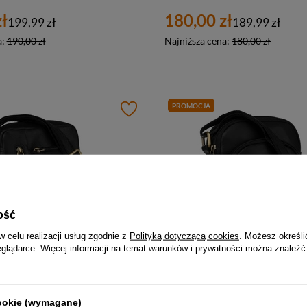
ł
180,00 zł
199,99 zł
189,99 zł
a:
190,00 zł
Najniższa cena:
180,00 zł
PROMOCJA
ość
w celu realizacji usług zgodnie z
Polityką dotyczącą cookies
. Możesz określi
eglądarce. Więcej informacji na temat warunków i prywatności można znaleźć
-5%
-5%
Klasyczna skórzana listonoszka męska w czarnym kolorze z kieszonkami i etui - Peterson
ł
180,00 zł
cookie (wymagane)