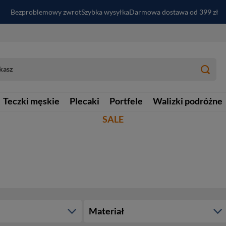
Bezproblemowy zwrot
Szybka wysyłka
Darmowa dostawa od 399 zł
PayPo - kup i zapłać za
30
dni
Zapisz się do newslettera i odbierz RABAT
Teczki męskie
Plecaki
Portfele
Walizki podróżne
SALE
Materiał