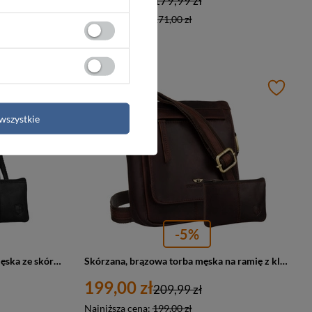
179,99 zł
Najniższa cena:
171,00 zł
PROMOCJA
wszystkie
-5%
Czarna, praktyczna listonoszka męska ze skóry naturalnej z kieszeniami zewnętrznymi i etui w zestawie - Peterson
Skórzana, brązowa torba męska na ramię z klapką i etui w zestawie - Peterson
199,00 zł
209,99 zł
Najniższa cena:
199,00 zł