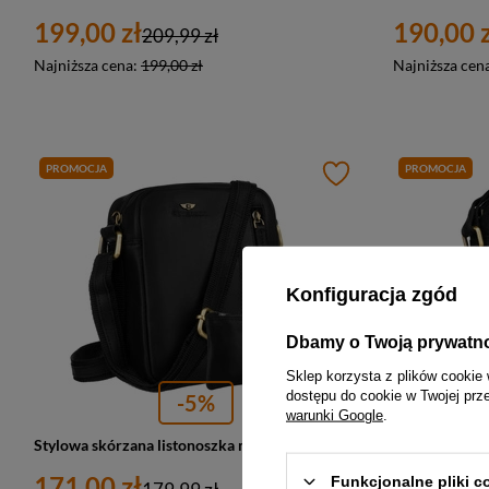
199,00 zł
190,00 z
209,99 zł
Najniższa cena:
199,00 zł
Najniższa cen
PROMOCJA
PROMOCJA
Konfiguracja zgód
Dbamy o Twoją prywatn
Sklep korzysta z plików cookie 
dostępu do cookie w Twojej prz
-5%
warunki Google
.
Stylowa skórzana listonoszka męska w czarnym kolorze zawieszona na regulowanym pasku - Peterson
171,00 zł
180,00 z
Funkcjonalne pliki 