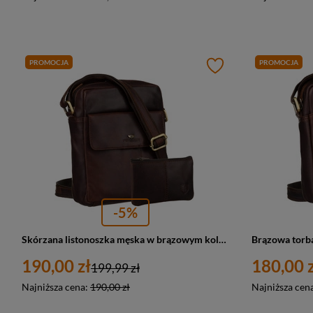
PROMOCJA
PROMOCJA
-5%
Skórzana listonoszka męska w brązowym kolorze z saszetką w zestawie - Peterson
190,00 zł
180,00 z
199,99 zł
Najniższa cena:
190,00 zł
Najniższa cen