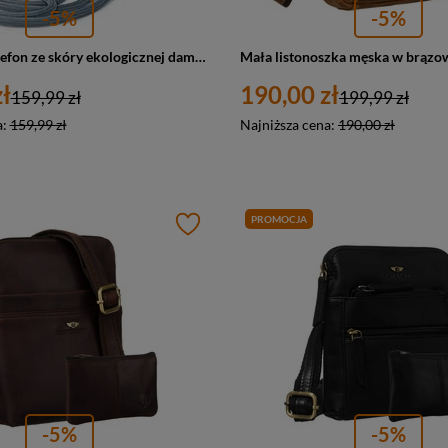
-5%
-5%
Torebka na telefon ze skóry ekologicznej damska Guess 4G listonoszka mała niebieska
ł
190,00 zł
159,99 zł
199,99 zł
a:
159,99 zł
Najniższa cena:
190,00 zł
PROMOCJA
-5%
-5%