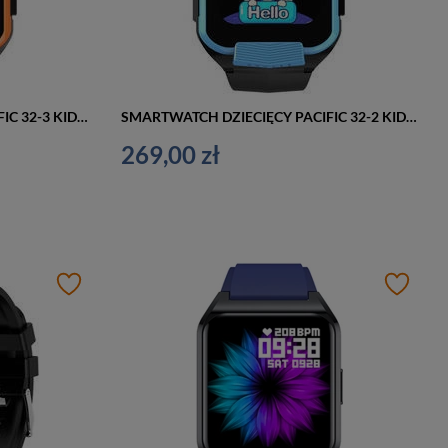
SMARTWATCH DZIECIĘCY PACIFIC 32-3 KIDS - POMARAŃCZOWO CZARNY (sy028c)
SMARTWATCH DZIECIĘCY PACIFIC 32-2 KIDS - CZARNO NIEBIESKI (sy028b)
269,00 zł