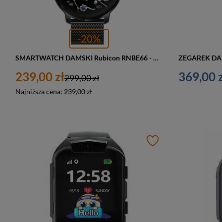
-20%
SMARTWATCH DAMSKI Rubicon RNBE66 - WŁASNE TARCZE (sr014e)
239,00 zł
369,00 z
299,00 zł
Najniższa cena:
239,00 zł