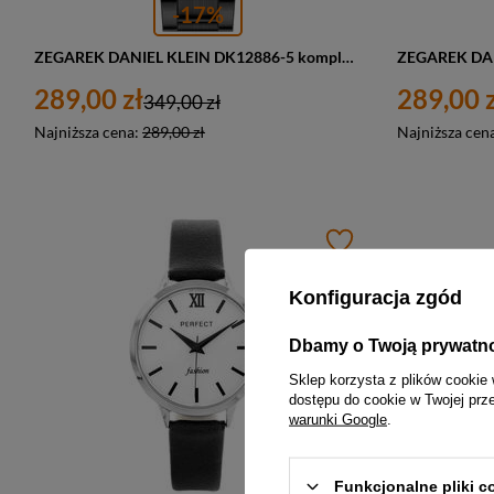
-17%
ZEGAREK DANIEL KLEIN DK12886-5 komplet prezentowy zielony (zl018e) - CHRONORGAF
289,00 zł
289,00 z
349,00 zł
Najniższa cena:
289,00 zł
Najniższa cen
Konfiguracja zgód
Dbamy o Twoją prywatn
Sklep korzysta z plików cookie 
dostępu do cookie w Twojej prz
warunki Google
.
Funkcjonalne pliki 