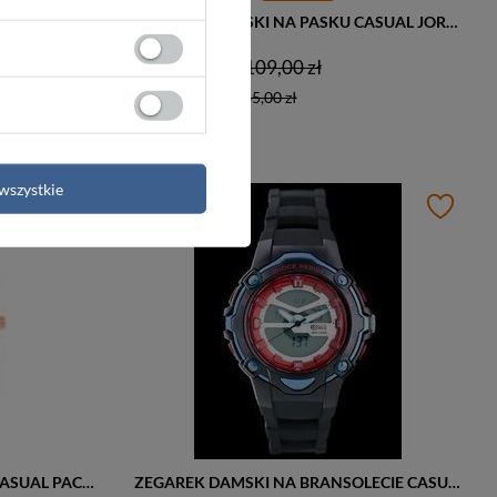
ZEGAREK DAMSKI NA BRANSOLECIE CZARNY G. ROSSI - 11922B (zg703d) + BOX
ZEGAREK DAMSKI NA PASKU CASUAL JORDAN KERR - RA1332 (zj861b) - antyalergiczny
104,00 zł
109,00 zł
Najniższa cena:
85,00 zł
wszystkie
ZEGAREK DAMSKI NA PASKU CASUAL PACIFIC RAPPO 2 (zy580a)
ZEGAREK DAMSKI NA BRANSOLECIE CASUAL OCEANIC AD1035 - MULTITIME - WR100 (ze512a)