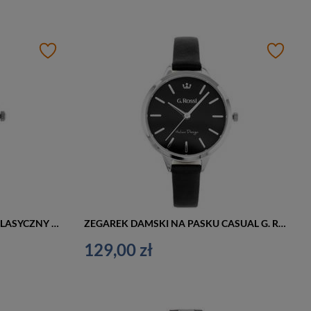
ZEGAREK DAMSKI NA PASKU KLASYCZNY PERFECT E347 (zp954f)
ZEGAREK DAMSKI NA PASKU CASUAL G. ROSSI - 10296A5-1A1 (zg863a) + BOX
129,00 zł