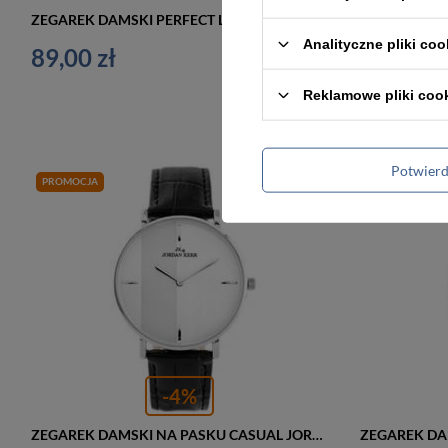
ZEGAREK DAMSKI PERFECT L202 KLASYCZNY (zp988e)
Analityczne pliki coo
89,00 zł
159,00 z
Reklamowe pliki coo
Potwier
PROMOCJA
-4%
ZEGAREK DAMSKI NA PASKU CASUAL JORDAN KERR - RA1332 (zj861a) - antyalergiczny