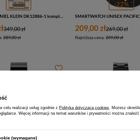
-17%
-22%
ZEGAREK DANIEL KLEIN DK12886-1 komplet prezentowy dla niego (zl018a) - CHRONORGAF
ł
209,00 zł
349,00 zł
269,00 zł
a:
289,00 zł
Najniższa cena:
209,00 zł
ość
w celu realizacji usług zgodnie z
Polityką dotyczącą cookies
. Możesz określi
eglądarce. Więcej informacji na temat warunków i prywatności można znaleźć
cookie (wymagane)