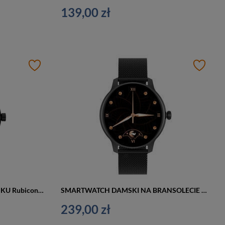
139,00 zł
SMARTWATCH DAMSKI NA PASKU Rubicon RNBE64 - CIŚNIENIOMIERZ, PULSOKSYMETR (sr013d)
SMARTWATCH DAMSKI NA BRANSOLECIE G. Rossi SW020-2 - CIŚNIENIOMIERZ, PULSOKSYMETR (sg013b)
239,00 zł