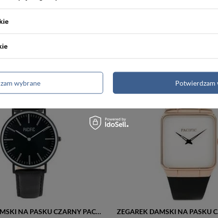
ZEGAREK DAMSKI CZARNY CASIO LRW-200H 1BV (zd557b)
kie
ł
99,00 zł
kie
dzam wybrane
Potwierdzam 
ZEGAREK DAMSKI NA PASKU CZARNY PACIFIC CLOSE (zy588a) - black/silver