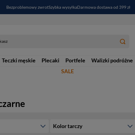
Bezproblemowy zwrot
Szybka wysyłka
Darmowa dostawa od 399 zł
PayPo - kup i zapłać za
30
dni
Zapisz się do newslettera i odbierz RABAT
Teczki męskie
Plecaki
Portfele
Walizki podróżne
SALE
czarne
Kolor tarczy