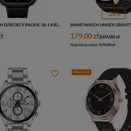
-28%
SMARTWATCH DZIECIĘCY PACIFIC 30-1 KIDS - CZARNY (sy026a)
ł
179,00 zł
249,00 zł
Najniższa cena:
179,00 zł
PROMOCJA