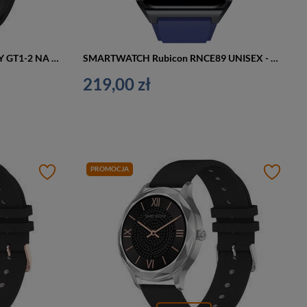
SMARTWATCH UNISEX GRAVITY GT1-2 NA PASKU - PULSOMETR, WŁASNE TARCZE (sg015b)
SMARTWATCH Rubicon RNCE89 UNISEX - WYKONYWANIE POŁĄCZEŃ, WŁASNE TARCZE (sr035h)
219,00 zł
PROMOCJA