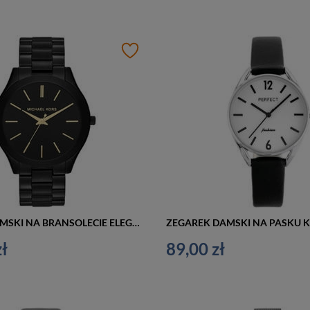
ZEGAREK DAMSKI NA BRANSOLECIE ELEGANCKI MICHAEL KORS MK3221 - SLIM RUNWAY (zx690e)
ł
89,00 zł