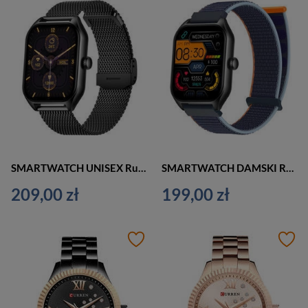
SMARTWATCH UNISEX Rubicon RNCF03 - ROZMOWY BLUETOOTH, ALWAYS ON DISPLAY (sr049g)
SMARTWATCH DAMSKI Rubicon RNCF03 - ROZMOWY BLUETOOTH, ALWAYS ON DISPLAY (sr049a)
209,00 zł
199,00 zł