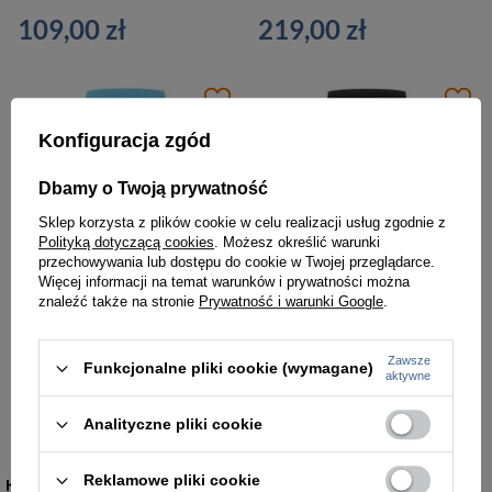
109,00 zł
219,00 zł
Konfiguracja zgód
Dbamy o Twoją prywatność
Sklep korzysta z plików cookie w celu realizacji usług zgodnie z
Polityką dotyczącą cookies
. Możesz określić warunki
przechowywania lub dostępu do cookie w Twojej przeglądarce.
Więcej informacji na temat warunków i prywatności można
znaleźć także na stronie
Prywatność i warunki Google
.
Zawsze
Funkcjonalne pliki cookie (wymagane)
aktywne
SMARTWATCH DAMSKI Rubicon RNCE97 - WYKONYWANIE POŁĄCZEŃ, CIŚNIENIE KRWI (sr041d)
SMARTWATCH DAMSKI Rubicon RNCE97 - WYKONYWANIE POŁĄCZEŃ, CIŚNIENIE KRWI (sr041b)
219,00 zł
219,00 zł
Analityczne pliki cookie
Reklamowe pliki cookie
KATEGORIE