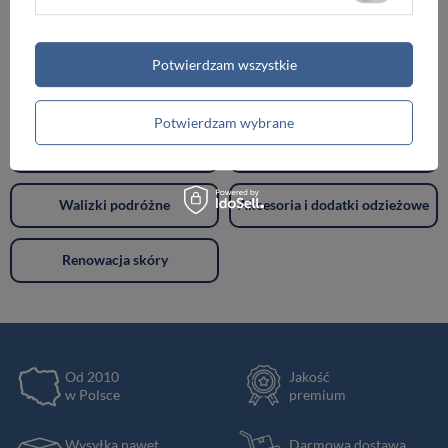
Torebki damskie
Torby damskie
Potwierdzam wszystkie
Torby męskie
Teczki męskie
Potwierdzam wybrane
Plecaki
Portfele
Walizki podróżne
Akcesoria i dodatki odzieżowe
Renowacja skóry
Od 2010
Jakość
w Polsce
premium
Wysyłka nawet
Darmowa dostawa