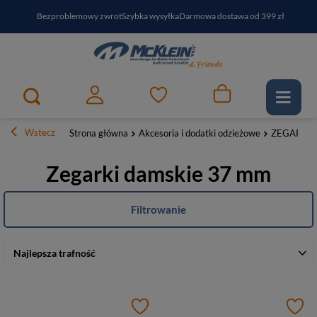
Bezproblemowy zwrot
Szybka wysyłka
Darmowa dostawa od 399 zł
PayPo - kup i zapłać za
30
dni
Zapisz się do newslettera i odbierz RABAT
Wstecz
Strona główna
Akcesoria i dodatki odzieżowe
ZEGARKI
Zegarki damskie 37 mm
Filtrowanie
Najlepsza trafność