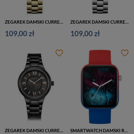
ZEGAREK DAMSKI CURREN 9009 (zc508b) + BOX
ZEGAREK DAMSKI CURREN 9009 (zc508a) + BOX
109,00 zł
109,00 zł
ZEGAREK DAMSKI CURREN 9004 (zc506d) + BOX
SMARTWATCH DAMSKI Rubicon RNCE97 - WYKONYWANIE POŁĄCZEŃ, CIŚNIENIE KRWI (sr041c)