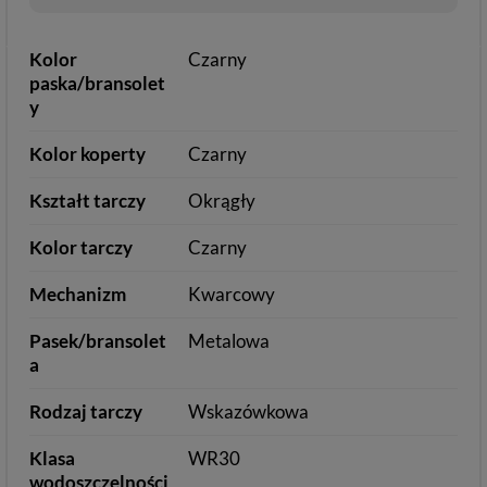
Kolor
Czarny
paska/bransolet
y
Kolor koperty
Czarny
Kształt tarczy
Okrągły
Kolor tarczy
Czarny
Mechanizm
Kwarcowy
Pasek/bransolet
Metalowa
a
Rodzaj tarczy
Wskazówkowa
Klasa
WR30
wodoszczelności