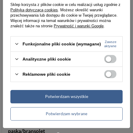
centymetrach
Sklep korzysta z plików cookie w celu realizacji usług zgodnie z
Więcej
Polityką dotyczącą cookies
. Możesz określić warunki
przechowywania lub dostępu do cookie w Twojej przeglądarce.
Wysokość
5
Więcej
Więcej informacji na temat warunków i prywatności można
znaleźć także na stronie
Prywatność i warunki Google
.
towaru w
centymetrach
Więcej
Zawsze
Funkcjonalne pliki cookie (wymagane)
aktywne
Waga
166.67
Więcej
Analityczne pliki cookie
gabarytowa w
gramach
Więcej
Reklamowe pliki cookie
Szerokość
37
koperty (mm)
Potwierdzam wszystkie
Grubość koperty
9
(mm)
Potwierdzam wybrane
Szerokość
18
paska/bransolet