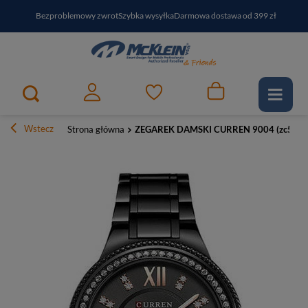
Bezproblemowy zwrot
Szybka wysyłka
Darmowa dostawa od 399 zł
PayPo - kup i zapłać za
30
dni
Zapisz się do newslettera i odbierz RABAT
Wstecz
Strona główna
ZEGAREK DAMSKI CURREN 9004 (zc506d