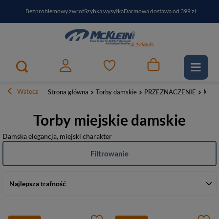
Bezproblemowy zwrot
Szybka wysyłka
Darmowa dostawa od 399 zł
PayPo - kup i zapłać za
30
dni
Zapisz się do newslettera i odbierz RABAT
Wstecz
Strona główna
Torby damskie
PRZEZNACZENIE
Miejs
Torby miejskie damskie
Damska elegancja, miejski charakter
Filtrowanie
Najlepsza trafność