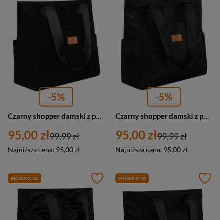
-5%
-5%
Czarny shopper damski z poliestru pokrytego geometrycznym wzorem - Rovicky
Czarny shopper damski z poliestru zawieszony na wygodnych uchwytach z zewnętrzną kieszonką na suwak - Rovicky
95,00 zł
95,00 zł
99,99 zł
99,99 zł
Najniższa cena:
95,00 zł
Najniższa cena:
95,00 zł
PROMOCJA
PROMOCJA