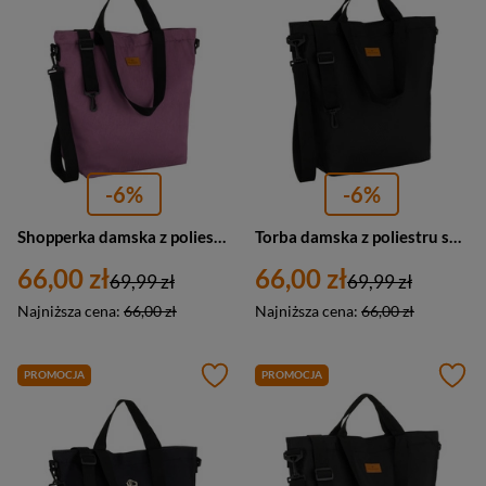
-6%
-6%
Shopperka damska z poliestru trapezowa Rovicky R-TZ15605-ZJ duża A4 fioletowa
Torba damska z poliestru shopper A4 Peterson TZ15605D duża czarna
66,00 zł
66,00 zł
69,99 zł
69,99 zł
Najniższa cena:
66,00 zł
Najniższa cena:
66,00 zł
PROMOCJA
PROMOCJA