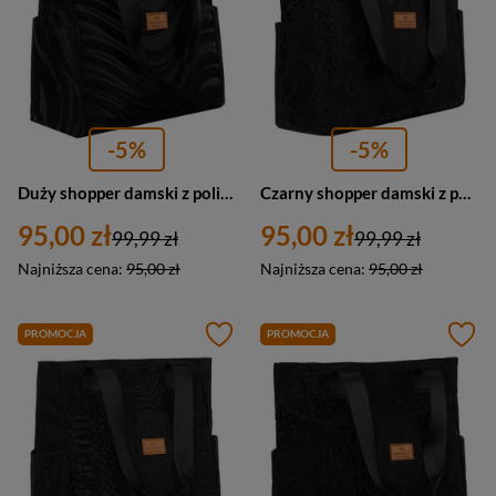
-5%
-5%
Duży shopper damski z poliestru w czarnym kolorze pokryty falistym wzorem - Rovicky
Czarny shopper damski z poliestru zawieszony na wygodnych uchwytach - Rovicky
95,00 zł
95,00 zł
99,99 zł
99,99 zł
Najniższa cena:
95,00 zł
Najniższa cena:
95,00 zł
PROMOCJA
PROMOCJA