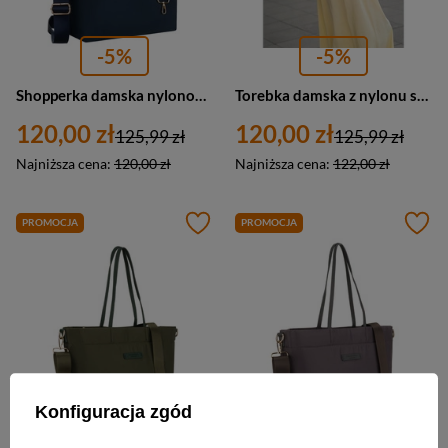
-5%
-5%
Shopperka damska nylonowa miejska Peterson JN-10 duża A4 granatowa
Torebka damska z nylonu shopperka Peterson JN-10 duża beżowa
120,00 zł
120,00 zł
125,99 zł
125,99 zł
Najniższa cena:
120,00 zł
Najniższa cena:
122,00 zł
PROMOCJA
PROMOCJA
Konfiguracja zgód
-5%
-5%