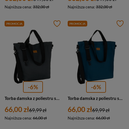
Najniższa cena:
332,00 zł
Najniższa cena:
332,00 zł
PROMOCJA
PROMOCJA
-6%
-6%
Torba damska z poliestru shopper Rovicky R-TZ15605-ZJ duża A4 szara
Torba damska z poliestru shopper Peterson TZ15605D duża A4 turkusowa
66,00 zł
66,00 zł
69,99 zł
69,99 zł
Najniższa cena:
66,00 zł
Najniższa cena:
66,00 zł