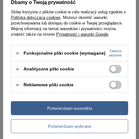
Dbamy o Twoją prywatność
Torebka damska z nylonu shopper Peterson JN-10 duża A4 zielona
Torebka damska nylonowa shopper z paskiem regulowanym Peterson JN-10 duża A4 szara
Sklep korzysta z plików cookie w celu realizacji usług zgodnie z
Polityką dotyczącą cookies
. Możesz określić warunki
120,00 zł
120,00 zł
125,99 zł
125,99 zł
przechowywania lub dostępu do cookie w Twojej przeglądarce.
Więcej informacji na temat warunków i prywatności można
Najniższa cena:
120,00 zł
Najniższa cena:
120,00 zł
znaleźć także na stronie
Prywatność i warunki Google
.
PROMOCJA
PROMOCJA
Zawsze
Funkcjonalne pliki cookie (wymagane)
aktywne
Analityczne pliki cookie
Reklamowe pliki cookie
Potwierdzam wszystkie
-5%
-5%
Potwierdzam wybrane
Torebka damska z nylonu miejski shopper Peterson JN-10 duża A4 czarna
Torebka zamszowa damska Barberini's 1003-12 worek A4 jasnobrązowa