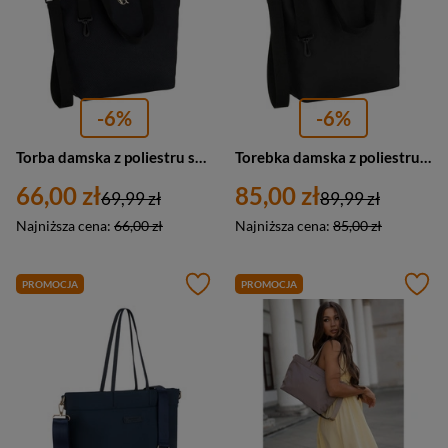
-6%
-6%
Torba damska z poliestru shopper Rovicky R-TZ15605-ZH duża A4 czarna
Torebka damska z poliestru shopper bag Peterson TZ15605 duża A4 czarna
66,00 zł
85,00 zł
69,99 zł
89,99 zł
Najniższa cena:
66,00 zł
Najniższa cena:
85,00 zł
PROMOCJA
PROMOCJA