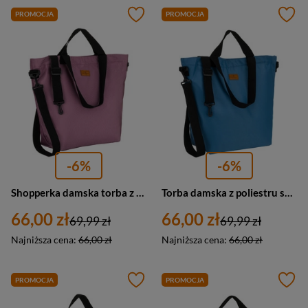
PROMOCJA
PROMOCJA
-6%
-6%
Shopperka damska torba z poliestru A4 Peterson TZ15605D duża różowa
Torba damska z poliestru shopper A4 Peterson TZ15605D duża błękitna
66,00 zł
66,00 zł
69,99 zł
69,99 zł
Najniższa cena:
66,00 zł
Najniższa cena:
66,00 zł
PROMOCJA
PROMOCJA