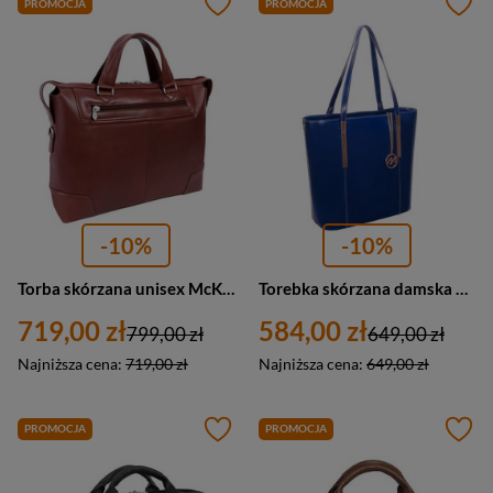
PROMOCJA
PROMOCJA
-10%
-10%
Torba skórzana unisex McKlein Arcadia 88764 aktówka na laptopa 17 A4 brązowa
Torebka skórzana damska McKlein Cristina shopper A4 granatowa
719,00 zł
584,00 zł
799,00 zł
649,00 zł
Najniższa cena:
719,00 zł
Najniższa cena:
649,00 zł
PROMOCJA
PROMOCJA