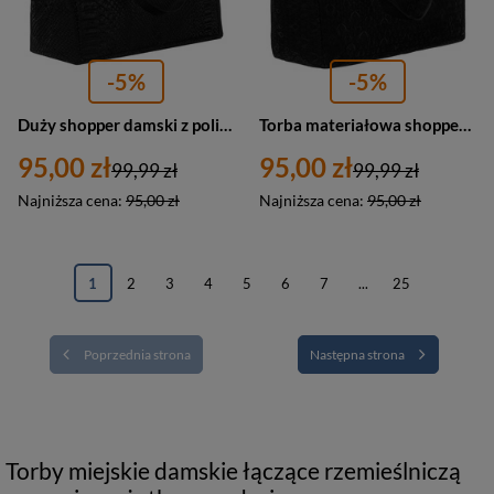
-5%
-5%
Duży shopper damski z poliestru w czarnym kolorze - Rovicky
Torba materiałowa shopper w czarnym kolorze - Rovicky
95,00 zł
95,00 zł
99,99 zł
99,99 zł
Najniższa cena:
95,00 zł
Najniższa cena:
95,00 zł
1
2
3
4
5
6
7
...
25
Poprzednia strona
Następna strona
Torby miejskie damskie łączące rzemieślniczą