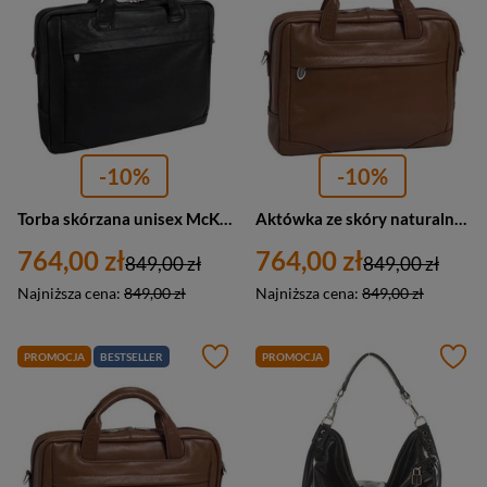
-10%
-10%
Torba skórzana unisex McKlein Bronzeville aktówka na laptopa 15 A4 czarna
Aktówka ze skóry naturalnej unisex McKlein Bronzeville torba na laptopa 15 A4 brązowa
764,00 zł
764,00 zł
849,00 zł
849,00 zł
Najniższa cena:
849,00 zł
Najniższa cena:
849,00 zł
PROMOCJA
BESTSELLER
PROMOCJA