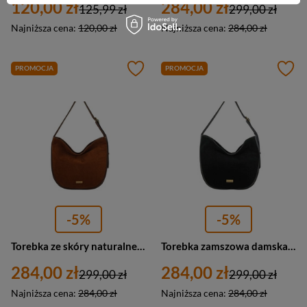
120,00 zł
284,00 zł
125,99 zł
299,00 zł
Najniższa cena:
120,00 zł
Najniższa cena:
284,00 zł
PROMOCJA
PROMOCJA
-5%
-5%
Torebka ze skóry naturalnej damska Barberini's 1003-6 worek A4 brązowa
Torebka zamszowa damska Barberini's 1003-1 worek A4 czarna
284,00 zł
284,00 zł
299,00 zł
299,00 zł
Najniższa cena:
284,00 zł
Najniższa cena:
284,00 zł