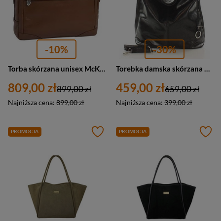
-10%
-30%
Torba skórzana unisex McKlein Bridgeport aktówka na laptopa 17 A4 brązowa
Torebka damska skórzana worek shopper bag czarny A4 Marco Mazzini s92a
809,00 zł
459,00 zł
899,00 zł
659,00 zł
Najniższa cena:
899,00 zł
Najniższa cena:
399,00 zł
PROMOCJA
PROMOCJA