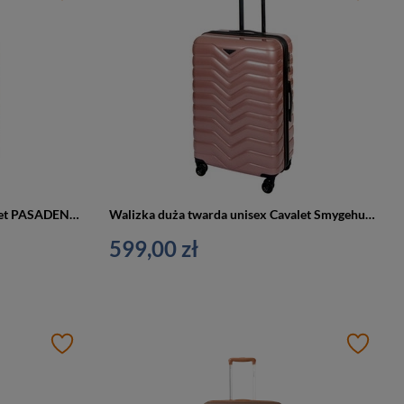
Walizka duża z ABS unisex Cavalet PASADENA L podróżna duża antracyt
Walizka duża twarda unisex Cavalet Smygehuk L podróżna na 4 kołach różowa
599,00 zł