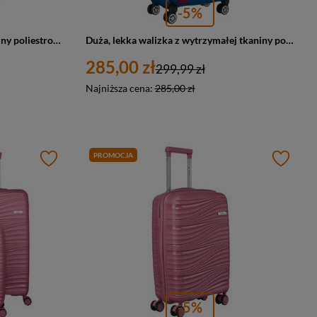
-5%
Duża walizka z wytrzymałej tkaniny poliestrowej w czerwono-niebieskim kolorze - Peterson
Duża, lekka walizka z wytrzymałej tkaniny poliestrowej w niebiesko-czerwonym kolorze - Peterson
285,00 zł
299,99 zł
Najniższa cena:
285,00 zł
PROMOCJA
-5%