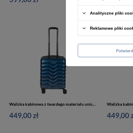
Analityczne pliki coo
Reklamowe pliki coo
Potwier
Walizka kabinowa z twardego materiału unisex Cavalet SMYGEHUK mała podróżna niebieska
449,00 zł
449,00 z