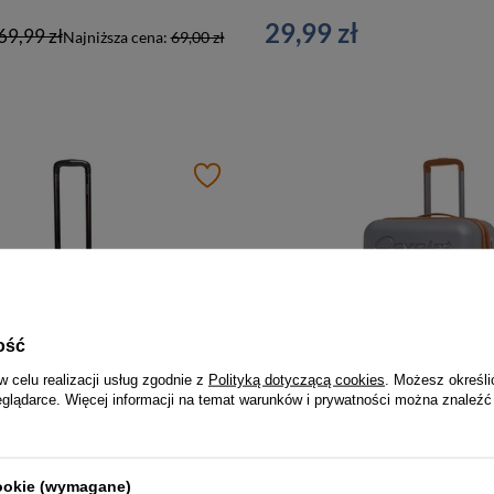
29,99 zł
69,99 zł
Najniższa cena:
69,00 zł
ość
w celu realizacji usług zgodnie z
Polityką dotyczącą cookies
. Możesz określi
eglądarce. Więcej informacji na temat warunków i prywatności można znaleźć
Walizka z tworzywa unisex Cavalet SMYGEHUK średnia podróżna niebieska
ł
499,00 zł
cookie (wymagane)