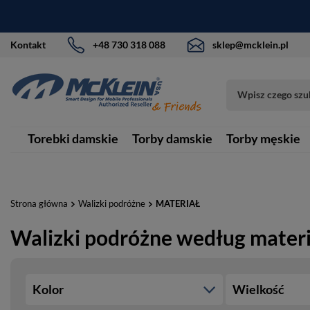
Kontakt
+48 730 318 088
sklep@mcklein.pl
Torebki damskie
Torby damskie
Torby męskie
Strona główna
Walizki podróżne
MATERIAŁ
Walizki podróżne według mater
Kolor
Wielkość