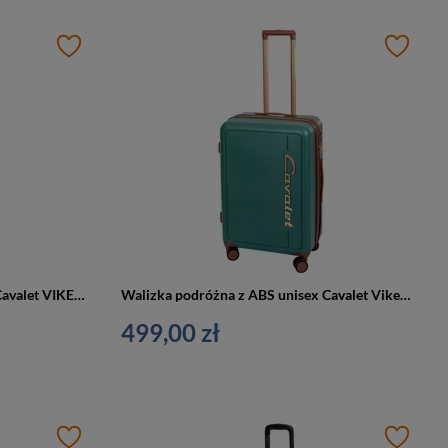
Walizka podróżna z ABS unisex Cavalet VIKEN M średnia czarna
Walizka podróżna z ABS unisex Cavalet Viken średnia na 4 kółkach zielona
499,00 zł