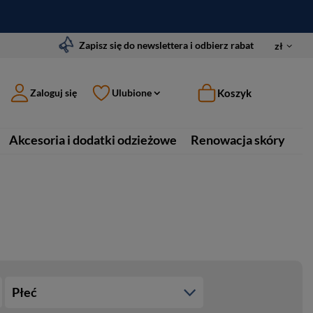
Zapisz się do newslettera i odbierz rabat
zł
Koszyk
Zaloguj się
Ulubione
Akcesoria i dodatki odzieżowe
Renowacja skóry
Płeć