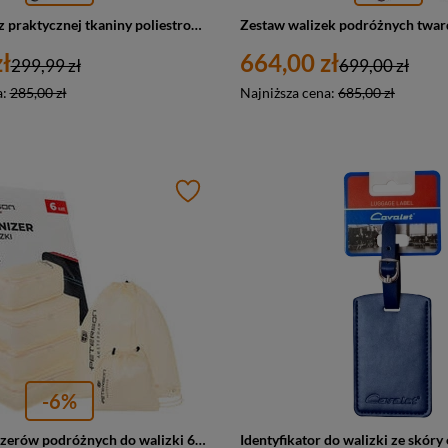
Duża walizka z praktycznej tkaniny poliestrowej w turkusowo-różowym - Peterson
ł
664,00 zł
299,99 zł
699,00 zł
a:
285,00 zł
Najniższa cena:
685,00 zł
-6%
Zestaw organizerów podróżnych do walizki 6 szt. beżowe - Peterson OP-SET6