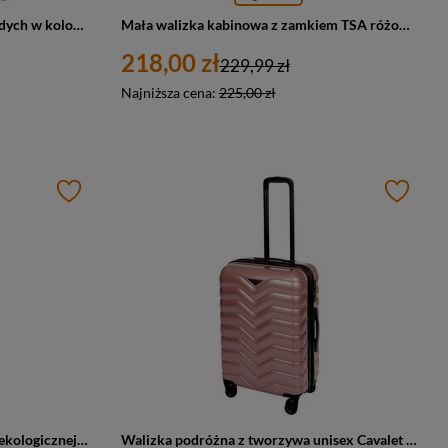
Zestaw walizek podróżnych twardych w kolorze różowym - Peterson WA06-SET3
Mała walizka kabinowa z zamkiem TSA różowa 4 kółka ABS - Peterson WA06-W-S
218,00 zł
229,99 zł
Najniższa cena:
225,00 zł
Identyfikator do walizki ze skóry ekologicznej unisex Cavalet Dalby zawieszka niebieska
Walizka podróżna z tworzywa unisex Cavalet SMYGEHUK M na 4 kółkach różowa