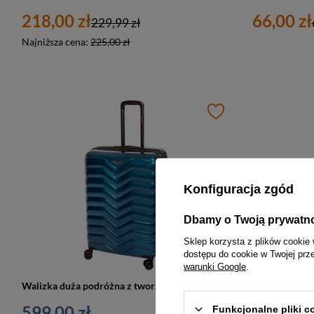
218,00 zł
66,00 zł
229,99 zł
Najniższa cena:
225,00 zł
Konfiguracja zgód
Dbamy o Twoją prywatn
Sklep korzysta z plików cookie 
dostępu do cookie w Twojej prz
warunki Google
.
Walizka duża podróżna z tworzywa unisex Cavalet SMYGEHUK L na 4 kołach niebieska
599,00 zł
529,00 z
Funkcjonalne pliki 