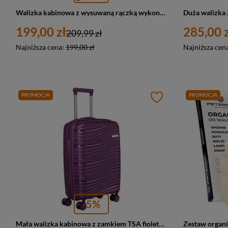
Walizka kabinowa z wysuwaną rączką wykonana z poliestru w turkusowo-różowym kolorze - Peterson
199,00 zł
285,00 z
209,99 zł
Najniższa cena:
199,00 zł
Najniższa cen
PROMOCJA
PROMOCJA
-5%
Mała walizka kabinowa z zamkiem TSA fioletowa 4 kółka ABS - Peterson WA06-W-S