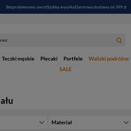
Bezproblemowy zwrot
Szybka wysyłka
Darmowa dostawa od 399 zł
PayPo - kup i zapłać za
30
dni
Zapisz się do newslettera i odbierz RABAT
Teczki męskie
Plecaki
Portfele
Walizki podróżne
SALE
iału
Materiał