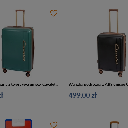
Walizka podróżna z tworzywa unisex Cavalet VIKEN L duża na 4 kółkach zielona
ł
499,00 zł