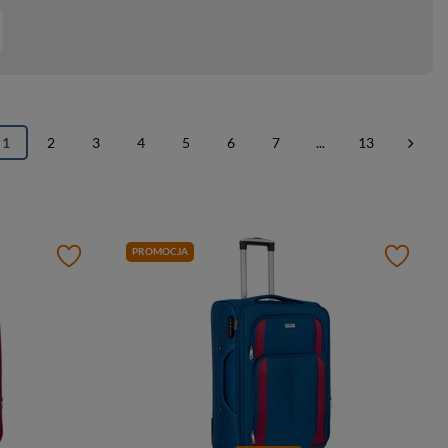
1
2
3
4
5
6
7
...
13
PROMOCJA