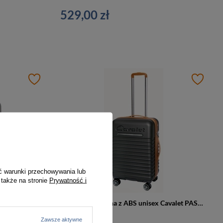
529,00 zł
ć warunki przechowywania lub
 także na stronie
Prywatność i
Walizka podróżna z tworzywa unisex Cavalet PASADENA M średnia srebrna
Walizka podróżna z ABS unisex Cavalet PASADENA M średnia na 4 kółkach antracyt
499,00 zł
Zawsze aktywne