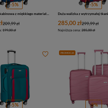
-5%
-5%
Mała walizka kabinowa z miękkiego materiału poliestrowego w niebiesko-czerwonym kolorze - Peterson
ł
285,00 zł
209,99 zł
299,99 zł
a:
199,00 zł
Najniższa cena:
285,00 zł
PROMOCJA
-5%
-5%