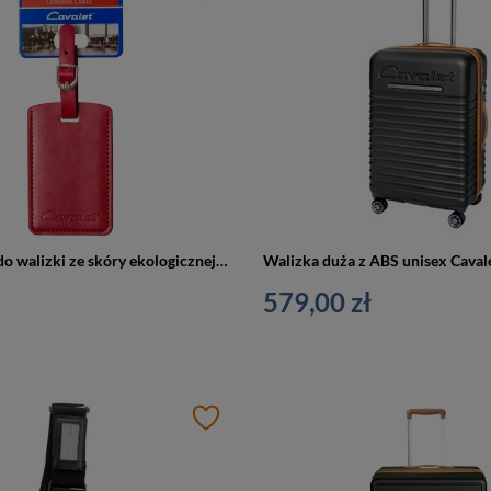
Identyfikator do walizki ze skóry ekologicznej unisex Cavalet Dalby zawieszka czerwony
579,00 zł