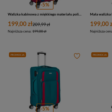
-5%
Walizka kabinowa z miękkiego materiału poliestrowego w czerwono-niebieskim kolorze - Peterson
199,00 zł
199,00 z
209,99 zł
Najniższa cena:
199,00 zł
Najniższa cen
PROMOCJA
PROMOCJA
-5%