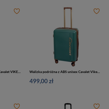
Walizka podróżna z ABS unisex Cavalet VIKEN M średnia czarna
Walizka podróżna z ABS unisex Cavalet Viken średnia na 4 kółkach zielona
499,00 zł