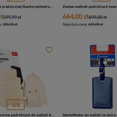
Duża walizka z praktycznej tkaniny poliestrowej w turkusowo-różowym - Peterson
ł
664,00 zł
299,99 zł
699,00 zł
a:
285,00 zł
Najniższa cena:
685,00 zł
-6%
Zestaw organizerów podróżnych do walizki 6 szt. beżowe - Peterson OP-SET6