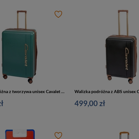
Walizka podróżna z tworzywa unisex Cavalet VIKEN L duża na 4 kółkach zielona
ł
499,00 zł