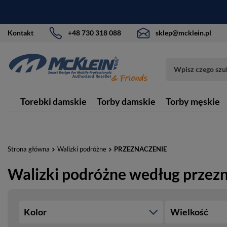
Kontakt
+48 730 318 088
sklep@mcklein.pl
Torebki damskie
Torby damskie
Torby męskie
Strona główna
Walizki podróżne
PRZEZNACZENIE
Walizki podróżne według przez
Kolor
Wielkość