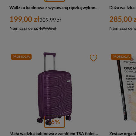
Walizka kabinowa z wysuwaną rączką wykonana z poliestru w turkusowo-różowym kolorze - Peterson
199,00 zł
285,00 z
209,99 zł
Najniższa cena:
199,00 zł
Najniższa cen
PROMOCJA
PROMOCJA
-5%
Mała walizka kabinowa z zamkiem TSA fioletowa 4 kółka ABS - Peterson WA06-W-S