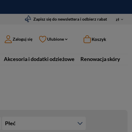
Zapisz się do newslettera i odbierz rabat
zł
Koszyk
Zaloguj się
Ulubione
Akcesoria i dodatki odzieżowe
Renowacja skóry
Płeć