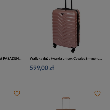
Walizka duża z ABS unisex Cavalet PASADENA L podróżna duża antracyt
Walizka duża twarda unisex Cavalet Smygehuk L podróżna na 4 kołach różowa
599,00 zł