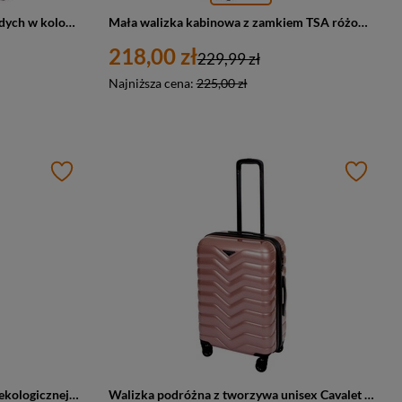
Zestaw walizek podróżnych twardych w kolorze różowym - Peterson WA06-SET3
Mała walizka kabinowa z zamkiem TSA różowa 4 kółka ABS - Peterson WA06-W-S
218,00 zł
229,99 zł
Najniższa cena:
225,00 zł
Identyfikator do walizki ze skóry ekologicznej unisex Cavalet Dalby zawieszka niebieska
Walizka podróżna z tworzywa unisex Cavalet SMYGEHUK M na 4 kółkach różowa