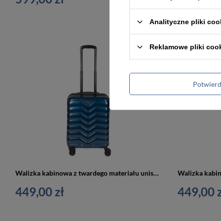
Analityczne pliki coo
Reklamowe pliki coo
Potwier
Walizka kabinowa z twardego materiału unisex Cavalet SMYGEHUK mała podróżna niebieska
449,00 zł
449,00 z