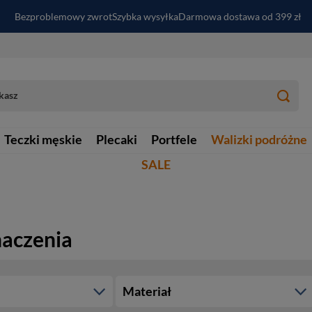
Bezproblemowy zwrot
Szybka wysyłka
Darmowa dostawa od 399 zł
PayPo - kup i zapłać za
30
dni
Zapisz się do newslettera i odbierz RABAT
Teczki męskie
Plecaki
Portfele
Walizki podróżne
SALE
naczenia
Materiał