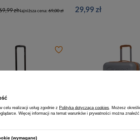
29,99 zł
69,99 zł
Najniższa cena:
69,00 zł
ość
w celu realizacji usług zgodnie z
Polityką dotyczącą cookies
. Możesz określi
eglądarce. Więcej informacji na temat warunków i prywatności można znaleźć
Walizka z tworzywa unisex Cavalet SMYGEHUK średnia podróżna niebieska
ł
499,00 zł
cookie (wymagane)