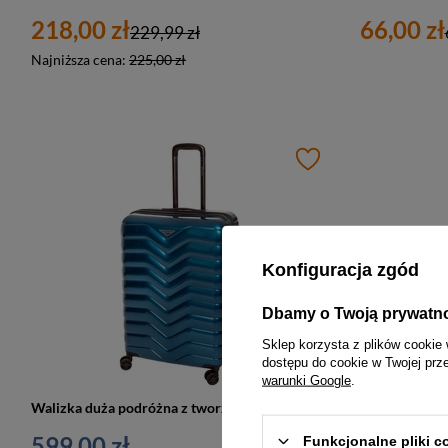
218,00 zł
66,00 zł
229,99 zł
Najniższa cena:
225,00 zł
Konfiguracja zgód
Dbamy o Twoją prywatn
Sklep korzysta z plików cookie 
dostępu do cookie w Twojej prz
warunki Google
.
Walizka duża podróżna z tworzywa unisex Cavalet SMYGEHUK L na 4 kołach niebieska
599,00 zł
529,00 z
Funkcjonalne pliki 