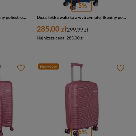
-5%
Duża walizka z wytrzymałej tkaniny poliestrowej w czerwono-niebieskim kolorze - Peterson
Duża, lekka walizka z wytrzymałej tkaniny poliestrowej w niebiesko-czerwonym kolorze - Peterson
285,00 zł
299,99 zł
Najniższa cena:
285,00 zł
PROMOCJA
-5%