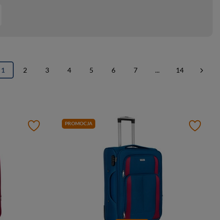
1
2
3
4
5
6
7
...
14
PROMOCJA