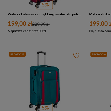
-5%
Walizka kabinowa z miękkiego materiału poliestrowego w czerwono-niebieskim kolorze - Peterson
199,00 zł
199,00 z
209,99 zł
Najniższa cena:
199,00 zł
Najniższa cen
PROMOCJA
PROMOCJA
-5%