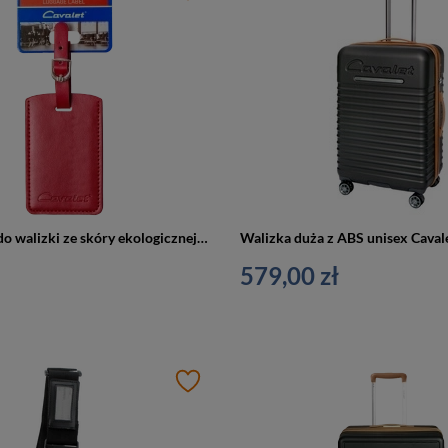
Identyfikator do walizki ze skóry ekologicznej unisex Cavalet Dalby zawieszka czerwony
579,00 zł