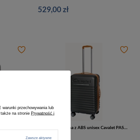
529,00 zł
ć warunki przechowywania lub
 także na stronie
Prywatność i
Walizka podróżna z tworzywa unisex Cavalet PASADENA M średnia srebrna
Walizka podróżna z ABS unisex Cavalet PASADENA M średnia na 4 kółkach antracyt
499,00 zł
Zawsze aktywne