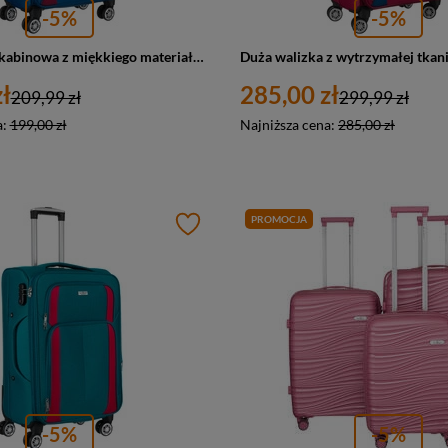
-5%
-5%
Mała walizka kabinowa z miękkiego materiału poliestrowego w niebiesko-czerwonym kolorze - Peterson
ł
285,00 zł
209,99 zł
299,99 zł
a:
199,00 zł
Najniższa cena:
285,00 zł
PROMOCJA
-5%
-5%