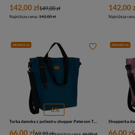
142,00 zł
142,00 z
149,00 zł
Najniższa cena:
142,00 zł
Najniższa cen
PROMOCJA
PROMOCJA
-6%
Torba damska z poliestru shopper Peterson TZ15605D duża A4 turkusowa
66,00 zł
66,00 zł
69,99 zł
Najniższa cena:
66,00 zł