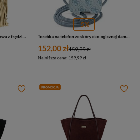
-5%
Skórzana torebka damska zamszowa z frędzlami beżowa Vera Pelle L83
Torebka na telefon ze skóry ekologicznej damska Guess 4G listonoszka mała niebieska
152,00 zł
159,99 zł
Najniższa cena:
159,99 zł
PROMOCJA