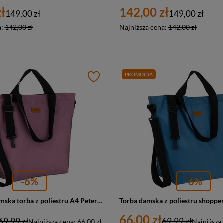
ł
142,00 zł
149,00 zł
149,00 zł
a:
142,00 zł
Najniższa cena:
142,00 zł
PROMOCJA
-6%
-6%
Shopperka damska torba z poliestru A4 Peterson TZ15605D duża różowa
66,00 zł
69,99 zł
69,99 zł
Najniższa cena:
66,00 zł
Najniższa