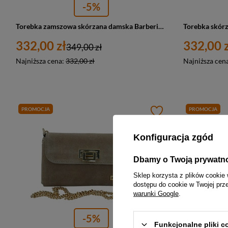
-5%
Torebka zamszowa skórzana damska Barberini's 1008-11 shopper A4 ciemnobrązowa
332,00 zł
332,00 z
349,00 zł
Najniższa cena:
332,00 zł
Najniższa cen
PROMOCJA
PROMOCJA
Konfiguracja zgód
Dbamy o Twoją prywatn
Sklep korzysta z plików cookie 
dostępu do cookie w Twojej prz
warunki Google
.
-5%
Funkcjonalne pliki 