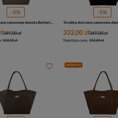
-5%
-5%
Torebka skórzana zamszowa damska Barberini's 1008-2 shopperka A4 beżowa
ł
332,00 zł
349,00 zł
349,00 zł
a:
332,00 zł
Najniższa cena:
332,00 zł
PROMOCJA