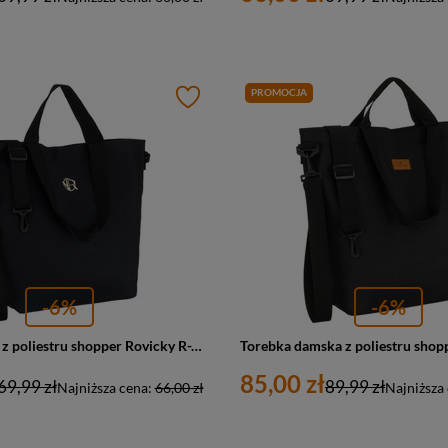
PROMOCJA
-6%
-6%
Torba damska z poliestru shopper Rovicky R-TZ15605-ZH duża A4 czarna
85,00 zł
69,99 zł
89,99 zł
Najniższa cena:
66,00 zł
Najniższa