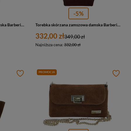
-5%
Torebka skórzana zamszowa damska Barberini's 1008-1 shopper A4 czarna
Torebka skórzana zamszowa damska Barberini's 1008-5 shopperka A4 bordowa
332,00 zł
349,00 zł
Najniższa cena:
332,00 zł
PROMOCJA