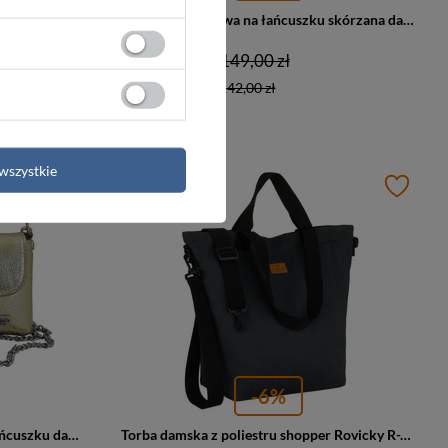
Torebka ze skóry zamszowej na łańcuszku damska Barberini's 1007/1-5 kopertówka bordowa
Torebka zamszowa na łańcuszku skórzana damska Barberini's 1007/1-11 kopertówka ciemnobrązowa
142,00 zł
149,00 zł
Najniższa cena:
142,00 zł
wszystkie
PROMOCJA
-6%
Torebka ze skóry naturalnej na łańcuszku damska Barberini's 1007/2-17 kopertówka złota
Torba damska z poliestru shopper Rovicky R-TZ15605-ZJ duża A4 szara