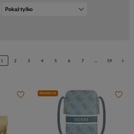
Pokaż tylko
1
2
3
4
5
6
7
...
59
PROMOCJA