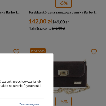
-5%
Torebka skórzana zamszowa damska Barberini's 1008-6 shopper A4 brązowa
Torebka skórzana zamszowa damska Barberini's 1007/1-6 kopertówka na łańcuszku brązowa
142,00 zł
149,00 zł
Najniższa cena:
142,00 zł
PROMOCJA
ć warunki przechowywania lub
 także na stronie
Prywatność i
-5%
Zawsze aktywne