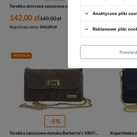
Torebka skórzana zamszowa na łańcuszku damska Barberini's 1007/1-2 kopertówka beżowa
Analityczne pliki coo
142,00 zł
142,00 z
149,00 zł
Najniższa cena:
142,00 zł
Najniższa cen
Reklamowe pliki coo
Potwier
PROMOCJA
PROMOCJA
-5%
Torebka zamszowa damska Barberini's 1007/1-9 kopertówka na łańcuszku ciemnobeżowa