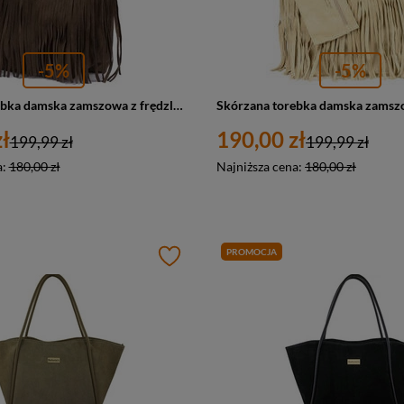
-5%
-5%
Skórzana torebka damska zamszowa z frędzlami ciemno brązowa A4 - Vera Pelle L83
ł
190,00 zł
199,99 zł
199,99 zł
a:
180,00 zł
Najniższa cena:
180,00 zł
PROMOCJA