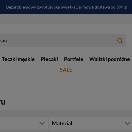
Bezproblemowy zwrot
Szybka wysyłka
Darmowa dostawa od 399 zł
PayPo - kup i zapłać za
30
dni
Zapisz się do newslettera i odbierz RABAT
Teczki męskie
Plecaki
Portfele
Walizki podróżne
SALE
ru
Materiał