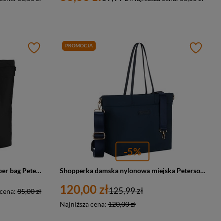
PROMOCJA
-5%
Torebka damska z poliestru shopper bag Peterson TZ15605 duża A4 czarna
Shopperka damska nylonowa miejska Peterson JN-10 duża A4 granatowa
120,00 zł
125,99 zł
 cena:
85,00 zł
Najniższa cena:
120,00 zł