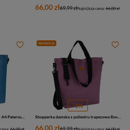
66,00 zł
69,99 zł
Najniższa cena:
66,00 zł
PROMOCJA
-6%
Torba damska z poliestru shopper A4 Peterson TZ15605D duża błękitna
Shopperka damska z poliestru trapezowa Rovicky R-TZ15605-ZJ duża A4 fioletowa
66,00 zł
69,99 zł
 cena:
66,00 zł
Najniższa cena:
66,00 zł