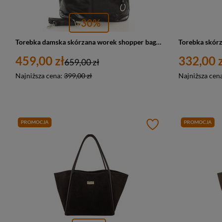
-30%
Torebka damska skórzana worek shopper bag czarny A4 Marco Mazzini s92a
459,00 zł
332,00 z
659,00 zł
Najniższa cena:
399,00 zł
Najniższa cen
PROMOCJA
PROMOCJA