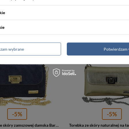
Kopertówka ze skóry zamszowej damska Barberini's 1007/1-1 na łańcuszku czarna
kie
ł
142,00 zł
149,00 zł
149,00 zł
a:
142,00 zł
Najniższa cena:
142,00 zł
kie
dzam wybrane
Potwierdzam 
PROMOCJA
-5%
-5%
Kopertówka ze skóry zamszowej damska Barberini's 1007/1-4 na łańcuszku granatowa