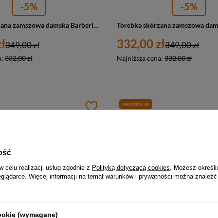
-5%
-5%
Torebka skórzana zamszowa damska Barberini's 1008-9 shopper A4 ciemnobeżowa
ł
332,00 zł
349,00 zł
349,00 zł
a:
332,00 zł
Najniższa cena:
332,00 zł
PROMOCJA
ość
w celu realizacji usług zgodnie z
Polityką dotyczącą cookies
. Możesz określi
eglądarce. Więcej informacji na temat warunków i prywatności można znaleźć
-5%
-5%
cookie (wymagane)