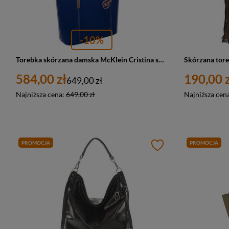
-10%
Torebka skórzana damska McKlein Cristina shopper A4 granatowa
584,00 zł
190,00 z
649,00 zł
Najniższa cena:
649,00 zł
Najniższa cen
PROMOCJA
PROMOCJA