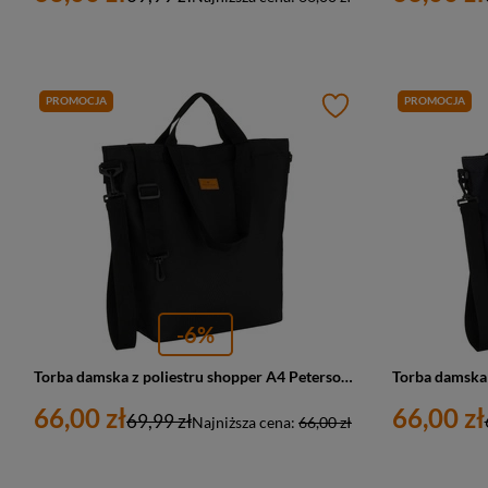
PROMOCJA
PROMOCJA
-6%
Torba damska z poliestru shopper A4 Peterson TZ15605D duża czarna
66,00 zł
66,00 zł
69,99 zł
Najniższa cena:
66,00 zł