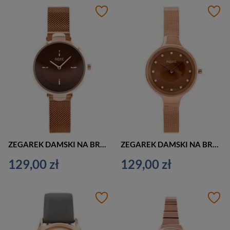
ZEGAREK DAMSKI NA BRANSOLECIE CASUAL PACIFIC 6012 (zy600c) - rosegold
ZEGAREK DAMSKI NA BRANSOLECIE ELEGANCKI PACIFIC 6009 (zy596d) - rosegold
129,00 zł
129,00 zł