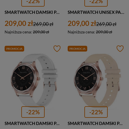
-22%
-22%
SMARTWATCH DAMSKI PACIFIC 27-3 NIEBIESKI - CIŚNIENIOMIERZ (sy022c)
SMARTWATCH UNISEX PACIFIC 27-9 CZARNY - CIŚNIENIOMIERZ (sy022g)
209,00 zł
209,00 zł
269,00 zł
269,00 zł
Najniższa cena:
209,00 zł
Najniższa cena:
209,00 zł
PROMOCJA
PROMOCJA
-22%
-22%
SMARTWATCH DAMSKI PACIFIC 27-3 BIAŁY - CIŚNIENIOMIERZ (sy022c)
SMARTWATCH DAMSKI PACIFIC 27-3 BEŻOWY - CIŚNIENIOMIERZ (sy022c)