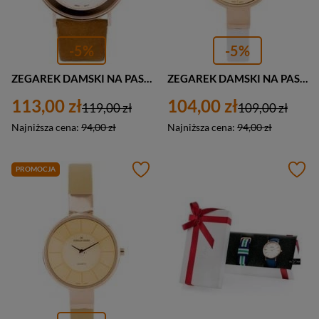
-5%
-5%
ZEGAREK DAMSKI NA PASKU CASUAL JORDAN KERR - DOVADO (zj851a) - antyalergiczny
ZEGAREK DAMSKI NA PASKU CASUAL JORDAN KERR - OBAKO (zj850a) - antyalergiczny
113,00 zł
104,00 zł
119,00 zł
109,00 zł
Najniższa cena:
94,00 zł
Najniższa cena:
94,00 zł
PROMOCJA