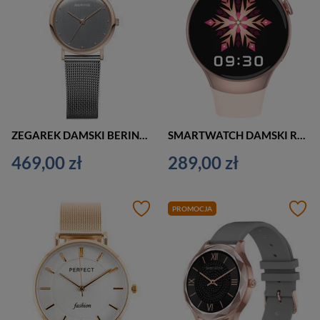
ZEGAREK DAMSKI BERING CLASSIC 13426-369 - SZAFIR (zx727a)
SMARTWATCH DAMSKI RÓŻOWY Rubicon RNCE87 - WYKONYWANIE POŁĄCZEŃ (sr031b)
469,00 zł
289,00 zł
PROMOCJA