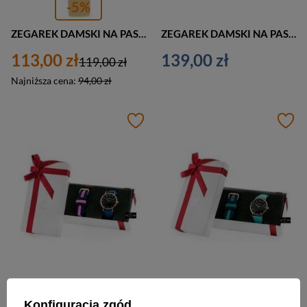
-5%
ZEGAREK DAMSKI NA PASKU CASUAL JORDAN KERR - OBAKO (zj850c) - antyalergiczny
ZEGAREK DAMSKI NA PASKU PACIFIC CLOSE - komplet prezentowy (zy590p)
113,00 zł
139,00 zł
119,00 zł
Najniższa cena:
94,00 zł
ZEGAREK DAMSKI NA PASKU PACIFIC CLOSE - komplet prezentowy (zy590r)
ZEGAREK DAMSKI NA PASKU PACIFIC CLOSE - komplet prezentowy (zy590n)
Konfiguracja zgód