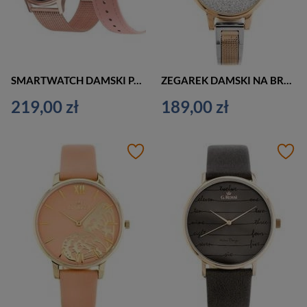
SMARTWATCH DAMSKI PACIFIC 18-1 - BRANSOLETA + PASEK: Rosegold / Różowy (sy015a)
ZEGAREK DAMSKI NA BRANSOLECIE CASUAL DANIEL KLEIN 12186-4 (zl506c) + BOX
219,00 zł
189,00 zł