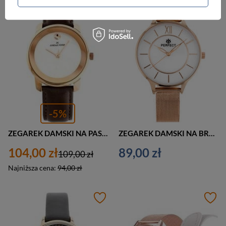
PROMOCJA
-5%
ZEGAREK DAMSKI NA PASKU CASUAL JORDAN KERR - 8149L (zj821c) - antyalergiczny
ZEGAREK DAMSKI NA BRANSOLECIE CASUAL PERFECT F346-7 (zp960d)
104,00 zł
89,00 zł
109,00 zł
Najniższa cena:
94,00 zł