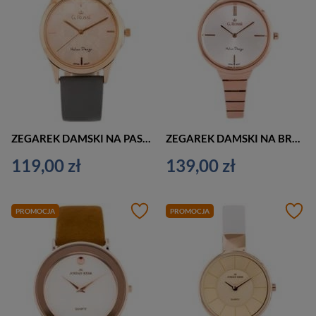
ZEGAREK DAMSKI NA PASKU CASUAL G. ROSSI - 10513A (zg715e) + BOX
ZEGAREK DAMSKI NA BRANSOLECIE CASUAL G. ROSSI - 11696B (zg706f) + BOX
119,00 zł
139,00 zł
PROMOCJA
PROMOCJA