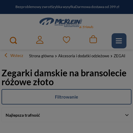
Bezproblemowy zwrot
Szybka wysyłka
Darmowa dostawa od 399 zł
PayPo - kup i zapłać za
30
dni
Zapisz się do newslettera i odbierz RABAT
Wstecz
Strona główna
Akcesoria i dodatki odzieżowe
ZEGARKI
Zegarki damskie na bransolecie
różowe złoto
Filtrowanie
Najlepsza trafność