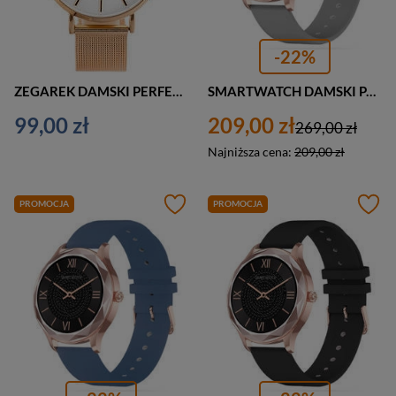
-22%
ZEGAREK DAMSKI PERFECT F352 RÓŻOWE ZŁOTO (zp990f)
SMARTWATCH DAMSKI PACIFIC 27-3 SZARY - CIŚNIENIOMIERZ (sy022c)
99,00 zł
209,00 zł
269,00 zł
Najniższa cena:
209,00 zł
PROMOCJA
PROMOCJA