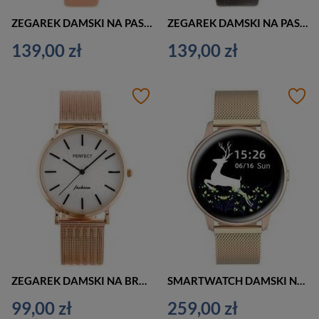
ZEGAREK DAMSKI NA PASKU ORANGE G. ROSSI - 12177A5-5E2 (zg848b) + BOX
ZEGAREK DAMSKI NA PASKU ELEGANCKI G. ROSSI - 12600A-1B3 (zg844b) + BOX
139,00 zł
139,00 zł
ZEGAREK DAMSKI NA BRANSOLECIE CASUAL PERFECT E334 - siatka (zp932f)
SMARTWATCH DAMSKI NA BRANSOLECIE G. Rossi SW015-4 rosegold (sg010d)
99,00 zł
259,00 zł