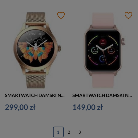
SMARTWATCH DAMSKI NA BRANSOLECIE G. Rossi SW014-2 rosegold (sg009b)
SMARTWATCH DAMSKI NA PASKU G. Rossi SW013-1 roseg/pink (sg008a)
299,00 zł
149,00 zł
1
2
3