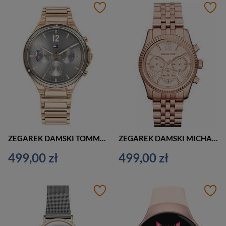
ZEGAREK DAMSKI TOMMY HILFIGER Eve 1782277 (zf547a)
ZEGAREK DAMSKI MICHAEL KORS MK5569 - LEXINGTON (zx735a)
499,00 zł
499,00 zł