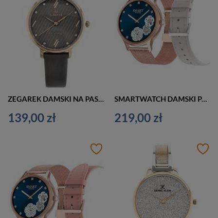
ZEGAREK DAMSKI NA PASKU CASUAL G. ROSSI - G.R12094A-1B3 (zg865d) + BOX
SMARTWATCH DAMSKI PACIFIC 18-2 - BRANSOLETA + PASEK: Rosegold / Biały (sy015b)
139,00 zł
219,00 zł