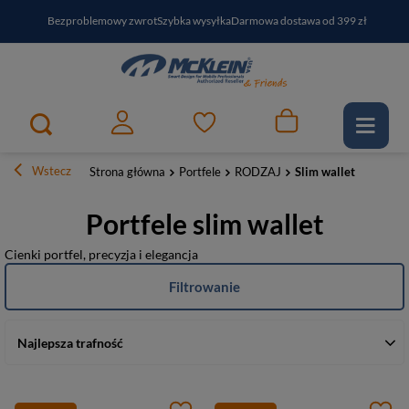
Bezproblemowy zwrot
Szybka wysyłka
Darmowa dostawa od 399 zł
PayPo - kup i zapłać za
30
dni
Zapisz się do newslettera i odbierz RABAT
Wstecz
Strona główna
Portfele
RODZAJ
Slim wallet
Portfele slim wallet
Cienki portfel, precyzja i elegancja
Filtrowanie
Najlepsza trafność