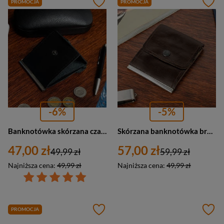
PROMOCJA
PROMOCJA
-6%
-5%
Banknotówka skórzana czarna portfel męski G61
Skórzana banknotówka brązowa bilonówka portfel G65
47,00 zł
57,00 zł
49,99 zł
59,99 zł
Najniższa cena:
49,99 zł
Najniższa cena:
49,99 zł
PROMOCJA