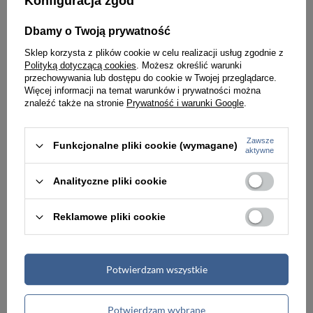
-6%
Konfiguracja zgód
Mały i cienki, skórzany portfel męski w brązowym kolorze zamykany zatrzaskiem - Rovicky
Portfel skórzany unisex Delsey Le Cuir Grainé slim wallet na karty granatowy
Dbamy o Twoją prywatność
47,00 zł
194,00 zł
Sklep korzysta z plików cookie w celu realizacji usług zgodnie z
49,99 zł
Polityką dotyczącą cookies
. Możesz określić warunki
Najniższa cena:
47,00 zł
przechowywania lub dostępu do cookie w Twojej przeglądarce.
Więcej informacji na temat warunków i prywatności można
znaleźć także na stronie
Prywatność i warunki Google
.
Zawsze
Funkcjonalne pliki cookie (wymagane)
aktywne
Analityczne pliki cookie
Reklamowe pliki cookie
Potwierdzam wszystkie
Portfel skórzany unisex Delsey Le Cuir Grainé slim wallet na karty czarny
Skórzany portfel męski ciemnobrązowy slim wallet - Betlewski 1010172-DARKBR
Potwierdzam wybrane