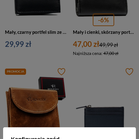
-6%
Mały, czarny portfel slim ze skóry naturalnej bez zapięcia zewnętrznego
Mały i cienki, skórzany portfel męski w czarnym kolorze zamykany zatrzaskiem - Rovicky
29,99 zł
47,00 zł
49,99 zł
Najniższa cena:
47,00 zł
PROMOCJA