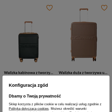
Walizka kabinowa z tworzywa unisex Cavalet DALBY mała podróżna S czarna
Walizka duża z tworzywa unisex Cavalet DALBY podróżna na 4 kółkach piaskowa
399,00 zł
499,00 zł
Konfiguracja zgód
Dbamy o Twoją prywatność
Sklep korzysta z plików cookie w celu realizacji usług zgodnie z
Polityką dotyczącą cookies
. Możesz określić warunki