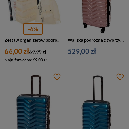
-6%
Zestaw organizerów podróżnych do walizki 6 szt. beżowe - Peterson OP-SET6
Walizka podróżna z tworzywa unisex Cavalet SMYGEHUK M na 4 kółkach różowa
66,00 zł
529,00 zł
69,99 zł
Najniższa cena:
69,00 zł