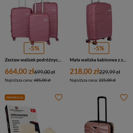
-5%
-5%
Zestaw walizek podróżnych twardych w kolorze różowym - Peterson WA06-SET3
Mała walizka kabinowa z zamkiem TSA różowa 4 kółka ABS - Peterson WA06-W-S
664,00 zł
218,00 zł
699,00 zł
229,99 zł
Najniższa cena:
685,00 zł
Najniższa cena:
225,00 zł
PROMOCJA