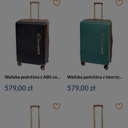
Walizka podróżna z ABS unisex Cavalet VIKEN duża na 4 kółkach czarna
Walizka podróżna z tworzywa unisex Cavalet VIKEN L duża na 4 kółkach zielona
579,00 zł
579,00 zł