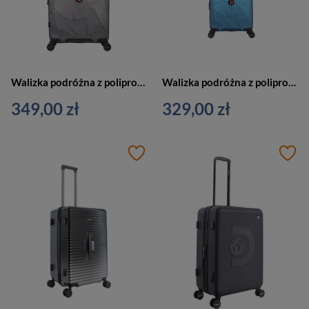
Walizka podróżna z polipropylenu unisex Discovery LAVA średnia na 4 kółkach antracytowa
Walizka podróżna z polipropylenu unisex Discovery LAVA kabinowa S niebieska metaliczna
349,00 zł
329,00 zł