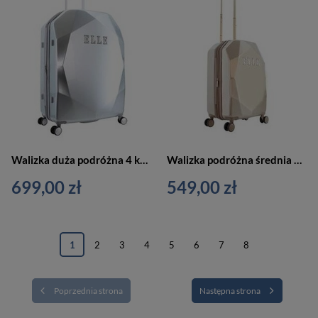
Walizka duża podróżna 4 kółka srebrna - ELLE Diamond EL45HA.71.23
Walizka podróżna średnia 4 kółka złota - ELLE Dimaond EL45HA.60.104
699,00 zł
549,00 zł
1
2
3
4
5
6
7
8
Poprzednia strona
Następna strona