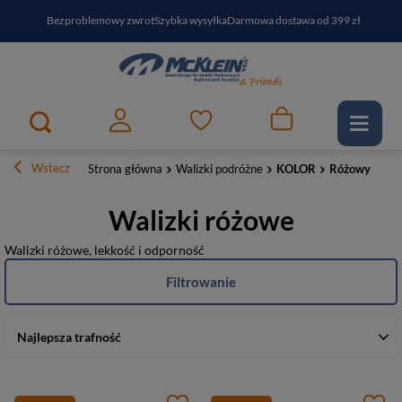
Bezproblemowy zwrot
Szybka wysyłka
Darmowa dostawa od 399 zł
PayPo - kup i zapłać za
30
dni
Zapisz się do newslettera i odbierz RABAT
Wstecz
Strona główna
Walizki podróżne
KOLOR
Różowy
Walizki różowe
Walizki różowe, lekkość i odporność
Filtrowanie
Najlepsza trafność