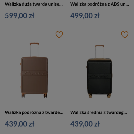
Walizka duża twarda unisex Cavalet Smygehuk L podróżna na 4 kołach różowa
Walizka podróżna z ABS unisex Cavalet DALBY na 4 kółkach duża czarna
599,00 zł
499,00 zł
Walizka podróżna z twardego materiału unisex Cavalet DALBY średnia 66l piaskowa
Walizka średnia z twardego materiału unisex Cavalet DALBY podróżna 66l czarna
439,00 zł
439,00 zł