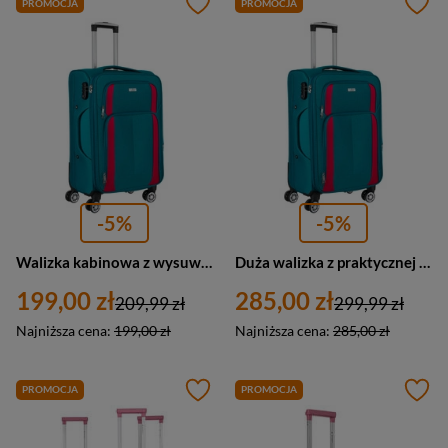
PROMOCJA
PROMOCJA
-5%
-5%
Walizka kabinowa z wysuwaną rączką wykonana z poliestru w turkusowo-różowym kolorze - Peterson
Duża walizka z praktycznej tkaniny poliestrowej w turkusowo-różowym - Peterson
199,00 zł
285,00 zł
209,99 zł
299,99 zł
Najniższa cena:
199,00 zł
Najniższa cena:
285,00 zł
PROMOCJA
PROMOCJA