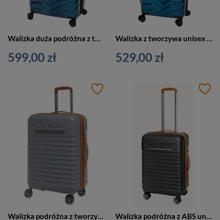
Walizka duża podróżna z tworzywa unisex Cavalet SMYGEHUK L na 4 kołach niebieska
Walizka z tworzywa unisex Cavalet SMYGEHUK średnia podróżna niebieska
599,00 zł
529,00 zł
Walizka podróżna z tworzywa unisex Cavalet PASADENA M średnia srebrna
Walizka podróżna z ABS unisex Cavalet PASADENA M średnia na 4 kółkach antracyt