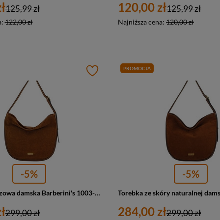
ł
120,00 zł
125,99 zł
125,99 zł
a:
122,00 zł
Najniższa cena:
120,00 zł
PROMOCJA
-5%
-5%
Torebka zamszowa damska Barberini's 1003-12 worek A4 jasnobrązowa
ł
284,00 zł
299,00 zł
299,00 zł