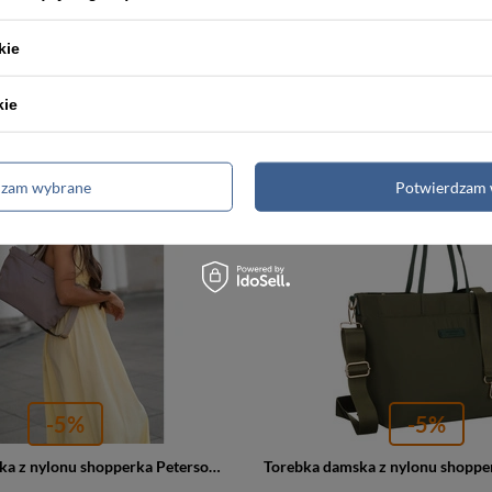
Torba damska z poliestru shopper A4 Peterson TZ15605D duża czarna
kie
66,00 zł
69,99 zł
69,99 zł
Najniższa cena:
66,00 zł
Najniższa
kie
dzam wybrane
Potwierdzam 
PROMOCJA
-5%
-5%
Torebka damska z nylonu shopperka Peterson JN-10 duża beżowa