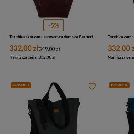
-5%
Torebka skórzana zamszowa damska Barberini's 1008-5 shopperka A4 bordowa
332,00 zł
332,00 z
349,00 zł
Najniższa cena:
332,00 zł
Najniższa cen
PROMOCJA
PROMOCJA