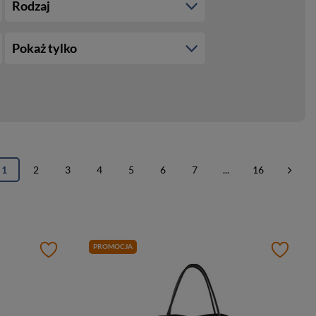
Rodzaj
Pokaż tylko
1
2
3
4
5
6
7
...
16
PROMOCJA