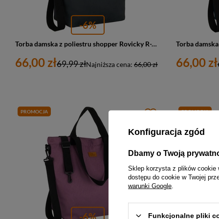
-6%
Torba damska z poliestru shopper Rovicky R-TZ15605-ZJ duża A4 szara
66,00 zł
66,00 zł
69,99 zł
Najniższa cena:
66,00 zł
PROMOCJA
PROMOCJA
Konfiguracja zgód
Dbamy o Twoją prywatn
Sklep korzysta z plików cookie 
dostępu do cookie w Twojej prz
warunki Google
.
-6%
Funkcjonalne pliki 