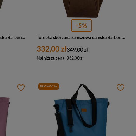
-5%
Torebka skórzana zamszowa damska Barberini's 1008-9 shopper A4 ciemnobeżowa
Torebka skórzana zamszowa damska Barberini's 1008-6 shopper A4 brązowa
332,00 zł
349,00 zł
Najniższa cena:
332,00 zł
PROMOCJA