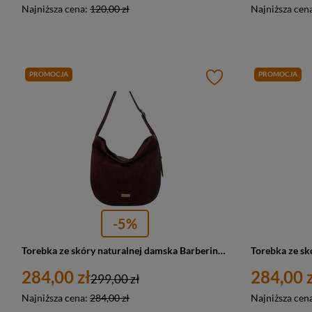
Najniższa cena:
120,00 zł
Najniższa cen
PROMOCJA
PROMOCJA
-5%
Torebka ze skóry naturalnej damska Barberini's 1003-5 worek A4 bordowa
284,00 zł
284,00 z
299,00 zł
Najniższa cena:
284,00 zł
Najniższa cen