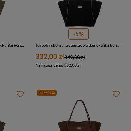
-5%
Torebka skórzana zamszowa damska Barberini's 1008-2 shopperka A4 beżowa
Torebka skórzana zamszowa damska Barberini's 1008-1 shopper A4 czarna
332,00 zł
349,00 zł
Najniższa cena:
332,00 zł
PROMOCJA