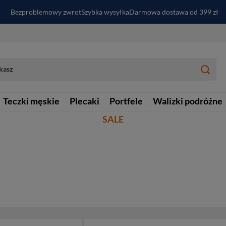
Bezproblemowy zwrot
Szybka wysyłka
Darmowa dostawa od 399 zł
PayPo - kup i zapłać za
30
dni
Zapisz się do newslettera i odbierz RABAT
Teczki męskie
Plecaki
Portfele
Walizki podróżne
SALE