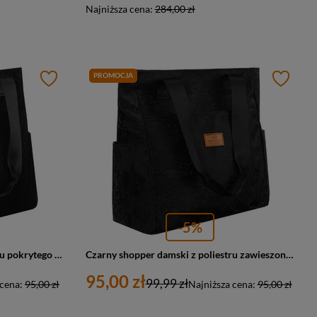
Najniższa cena:
284,00 zł
PROMOCJA
-5%
Czarny shopper damski z poliestru pokrytego geometrycznym wzorem - Rovicky
Czarny shopper damski z poliestru zawieszony na wygodnych uchwytach z zewnętrzną kieszonką na suwak - Rovicky
95,00 zł
99,99 zł
 cena:
95,00 zł
Najniższa cena:
95,00 zł