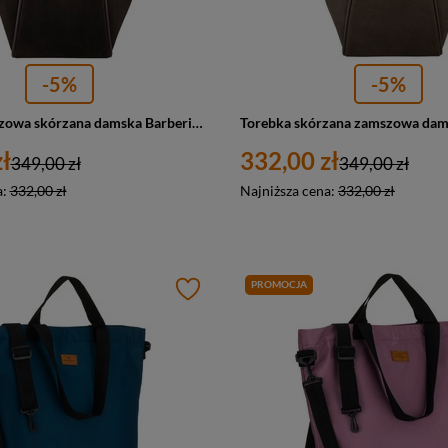
-5%
-5%
Torebka zamszowa skórzana damska Barberini's 1008-11 shopper A4 ciemnobrązowa
ł
332,00 zł
349,00 zł
349,00 zł
a:
332,00 zł
Najniższa cena:
332,00 zł
PROMOCJA