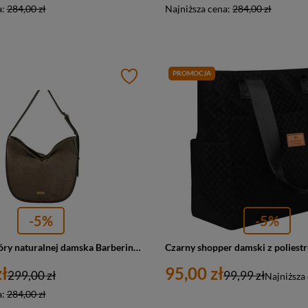
a:
284,00 zł
Najniższa cena:
284,00 zł
PROMOCJA
-5%
-5%
Torebka ze skóry naturalnej damska Barberini's 1003-9 worek A4 ciemnobeżowa
ł
95,00 zł
299,00 zł
99,99 zł
Najniższa
a:
284,00 zł