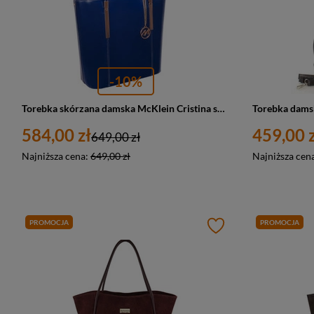
-10%
Torebka skórzana damska McKlein Cristina shopper A4 granatowa
584,00 zł
459,00 z
649,00 zł
Najniższa cena:
649,00 zł
Najniższa cen
PROMOCJA
PROMOCJA