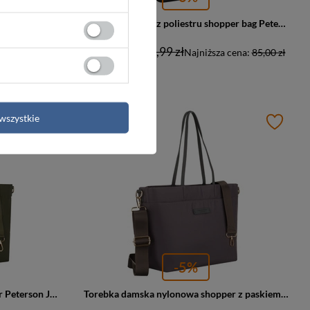
Torba damska z poliestru shopper Rovicky R-TZ15605-ZH duża A4 czarna
Torebka damska z poliestru shopper bag Peterson TZ15605 duża A4 czarna
85,00 zł
89,99 zł
 cena:
66,00 zł
Najniższa cena:
85,00 zł
wszystkie
PROMOCJA
-5%
Torebka damska z nylonu shopper Peterson JN-10 duża A4 zielona
Torebka damska nylonowa shopper z paskiem regulowanym Peterson JN-10 duża A4 szara