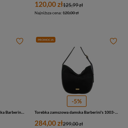
120,00 zł
125,99 zł
Najniższa cena:
120,00 zł
PROMOCJA
-5%
Torebka ze skóry naturalnej damska Barberini's 1003-6 worek A4 brązowa
Torebka zamszowa damska Barberini's 1003-1 worek A4 czarna
284,00 zł
299,00 zł