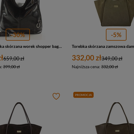
-30%
-5%
Torebka damska skórzana worek shopper bag czarny A4 Marco Mazzini s92a
ł
332,00 zł
659,00 zł
349,00 zł
a:
399,00 zł
Najniższa cena:
332,00 zł
PROMOCJA