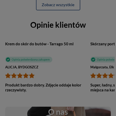
Zobacz wszystkie
Opinie klientów
Krem do skór do butów - Tarrago 50 ml
Opinia potwierdzona zakupem
Opinia potwie
ALICJA, BYDGOSZCZ
Małgorzata, Ełk
Produkt bardzo dobry. Zdjęcie oddaje kolor
Super, ładny, s
rzeczywisty.
miejsca na kar
O nas