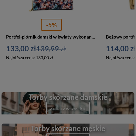
-5%
Portfel-piórnik damski w kwiaty wykonany ze skóry naturalnej i ekologicznej zamykany suwakiem - Peterson
133,00 zł
139,99 zł
114,00 zł
Najniższa cena:
133,00 zł
Najniższa cena:
Torby skórzane damskie
Zobacz wszystkie
Torby skórzane męskie