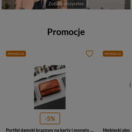
Zobacz wszystkie
Promocje
PROMOCJA
PROMOCJA
-5%
Portfel damski brązowy na karty i monety ze skóry naturalnej - Peterson WD3-VLCN