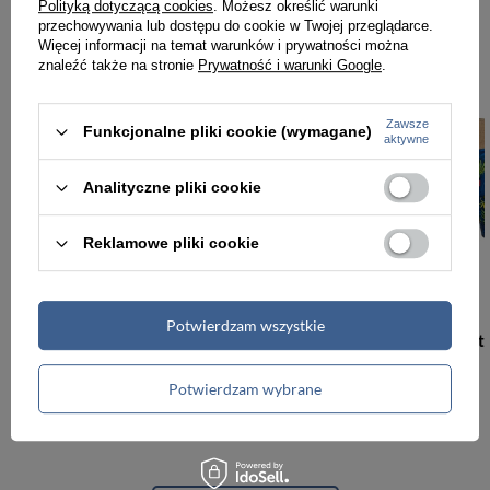
Polityką dotyczącą cookies
. Możesz określić warunki
przechowywania lub dostępu do cookie w Twojej przeglądarce.
Więcej informacji na temat warunków i prywatności można
znaleźć także na stronie
Prywatność i warunki Google
.
Zawsze
Funkcjonalne pliki cookie (wymagane)
aktywne
Analityczne pliki cookie
Reklamowe pliki cookie
Potwierdzam wszystkie
Wiosenno-letnia, pojemna torba damska w kwiaty
49,99 zł
49,99 zł
Potwierdzam wybrane