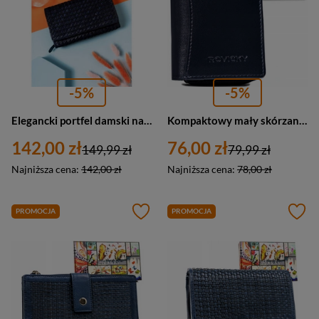
-5%
-5%
Elegancki portfel damski na karty granatowy RFID - Rovicky R-N19-ZPT
Kompaktowy mały skórzany portfel damski granatowy - Rovicky R-RD-34-GCL
142,00 zł
76,00 zł
149,99 zł
79,99 zł
Najniższa cena:
142,00 zł
Najniższa cena:
78,00 zł
PROMOCJA
PROMOCJA