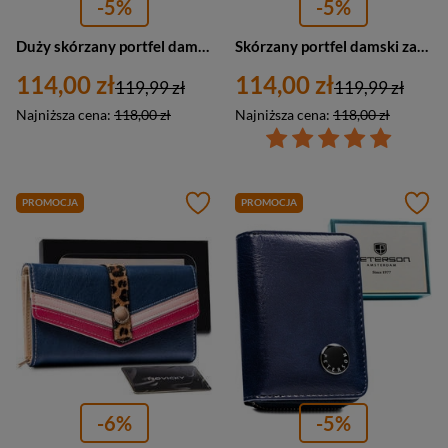
-5%
-5%
Duży skórzany portfel damski granatowy poziomy - Rovicky R-614-DDW
Skórzany portfel damski zamykany na zatrzask granatowy - Rovicky R-613-DDW
114,00 zł
114,00 zł
119,99 zł
119,99 zł
Najniższa cena:
118,00 zł
Najniższa cena:
118,00 zł
PROMOCJA
PROMOCJA
-6%
-5%