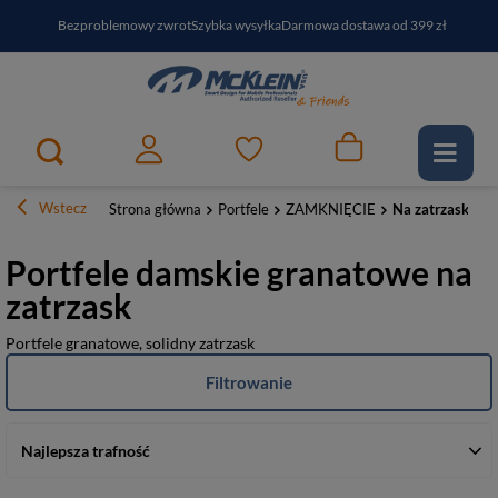
Bezproblemowy zwrot
Szybka wysyłka
Darmowa dostawa od 399 zł
PayPo - kup i zapłać za
30
dni
Zapisz się do newslettera i odbierz RABAT
Wstecz
Strona główna
Portfele
ZAMKNIĘCIE
Na zatrzask
Portfele damskie granatowe na
zatrzask
Portfele granatowe, solidny zatrzask
Filtrowanie
Najlepsza trafność