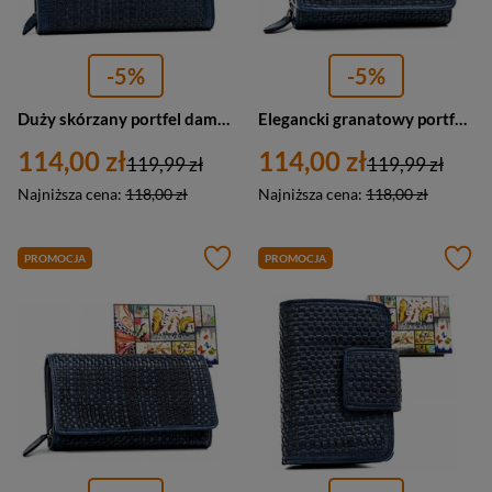
-5%
-5%
Duży skórzany portfel damski na karty granatowy - Rovicky R-861-DDW
Elegancki granatowy portfel damski na karty - Rovicky R-615-DDW
114,00 zł
114,00 zł
119,99 zł
119,99 zł
Najniższa cena:
118,00 zł
Najniższa cena:
118,00 zł
PROMOCJA
PROMOCJA