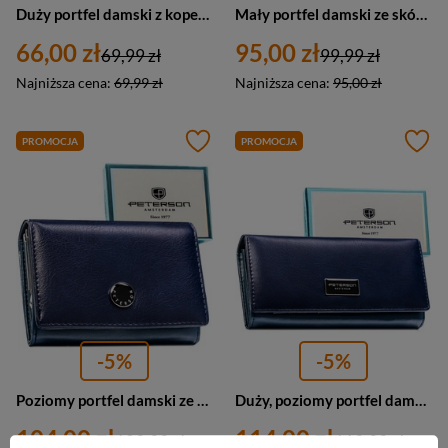
Duży portfel damski z kopertową klapą granatowy LuluCastagnette IDALINE
Mały portfel damski ze skóry naturalnej i eko skóry Peterson PX33-F773 granatowy
66,00 zł
95,00 zł
69,99 zł
99,99 zł
Najniższa cena:
69,99 zł
Najniższa cena:
95,00 zł
PROMOCJA
PROMOCJA
-5%
-5%
Poziomy portfel damski ze skóry naturalnej i ekologicznej w granatowym kolorze z systemem RFID - Peterson
Duży, poziomy portfel damski ze skóry naturalnej i ekologicznej w granatowym kolorze - Peterson
104,00 zł
114,00 zł
109,99 zł
119,99 zł