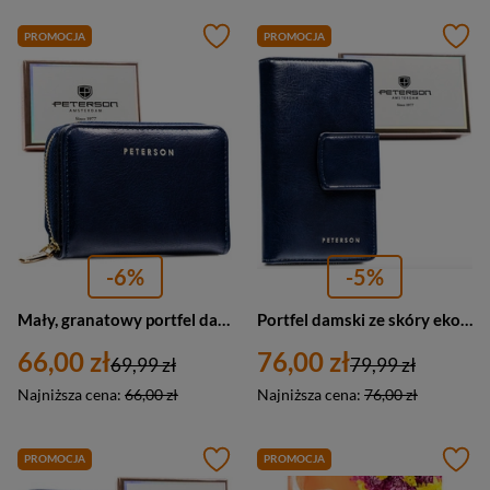
PROMOCJA
PROMOCJA
-6%
-5%
Mały, granatowy portfel damski ze skóry ekologicznej wyposażony w system RFID - Peterson
Portfel damski ze skóry ekologicznej zamykany na zatrzask i suwak. Portfel w granatowym kolorze - Peterson
66,00 zł
76,00 zł
69,99 zł
79,99 zł
Najniższa cena:
66,00 zł
Najniższa cena:
76,00 zł
PROMOCJA
PROMOCJA