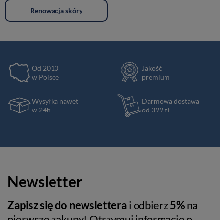
Renowacja skóry
Od 2010
Jakość
w Polsce
premium
Wysyłka nawet
Darmowa dostawa
w 24h
od 399 zł
Newsletter
Zapisz się do newslettera
i odbierz
5%
na
pierwsze zakupy! Otrzymuj informacje o