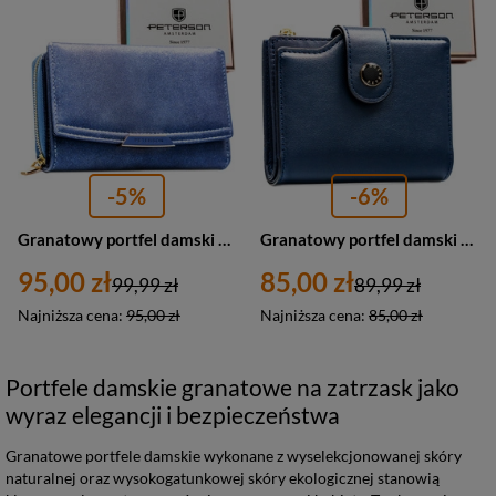
-5%
-6%
Granatowy portfel damski ze skóry ekologicznej wyposażony w system RFID - Peterson
Granatowy portfel damski ze skóry ekologicznej z systemem RFID - Peterson
95,00 zł
85,00 zł
99,99 zł
89,99 zł
Najniższa cena:
95,00 zł
Najniższa cena:
85,00 zł
Portfele damskie granatowe na zatrzask jako
wyraz elegancji i bezpieczeństwa
Granatowe portfele damskie wykonane z wyselekcjonowanej skóry
naturalnej oraz wysokogatunkowej skóry ekologicznej stanowią