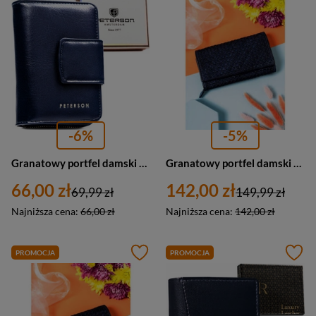
-6%
-5%
Granatowy portfel damski ze skóry ekologicznej z systemem RFID - Peterson
Granatowy portfel damski skórzany z geometrycznym wzorem - Rovicky R-N22-ZPT
66,00 zł
142,00 zł
69,99 zł
149,99 zł
Najniższa cena:
66,00 zł
Najniższa cena:
142,00 zł
PROMOCJA
PROMOCJA