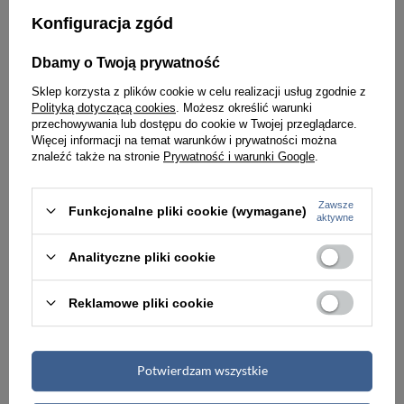
Najniższa cena:
104,00 zł
Najniższa cena:
114,00 zł
Konfiguracja zgód
Dbamy o Twoją prywatność
PROMOCJA
PROMOCJA
Sklep korzysta z plików cookie w celu realizacji usług zgodnie z
Polityką dotyczącą cookies
. Możesz określić warunki
przechowywania lub dostępu do cookie w Twojej przeglądarce.
Więcej informacji na temat warunków i prywatności można
znaleźć także na stronie
Prywatność i warunki Google
.
Zawsze
Funkcjonalne pliki cookie (wymagane)
aktywne
Analityczne pliki cookie
-5%
-5%
Reklamowe pliki cookie
Portfel damski ze skóry naturalnej i ekologicznej w granatowym kolorze zamykany na zatrzask i bigiel - Peterson
Granatowy portfel damski ze skóry naturalnej i ekologicznej zamykany na zatrzask - Peterson
114,00 zł
114,00 zł
119,99 zł
119,99 zł
Najniższa cena:
114,00 zł
Najniższa cena:
114,00 zł
Potwierdzam wszystkie