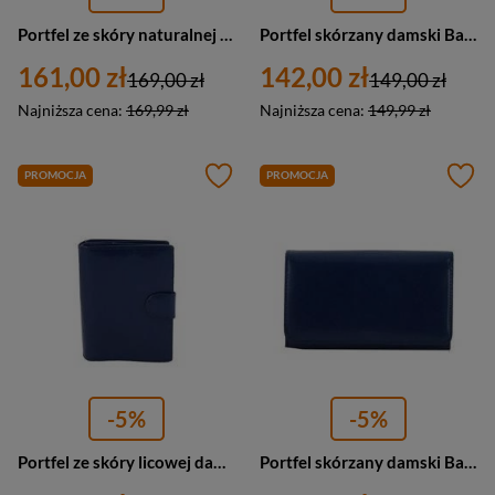
Portfel ze skóry naturalnej damski Barberini's WB-009-4 na zamek granatowy
Portfel skórzany damski Barberini's 8116-4 podwójny mały granatowy
161,00 zł
142,00 zł
169,00 zł
149,00 zł
Najniższa cena:
169,99 zł
Najniższa cena:
149,99 zł
PROMOCJA
PROMOCJA
-5%
-5%
Portfel ze skóry licowej damski Barberini's 8075-4 klasyczny z zapięciem granatowy
Portfel skórzany damski Barberini's 8141-4 na bigiel granatowy