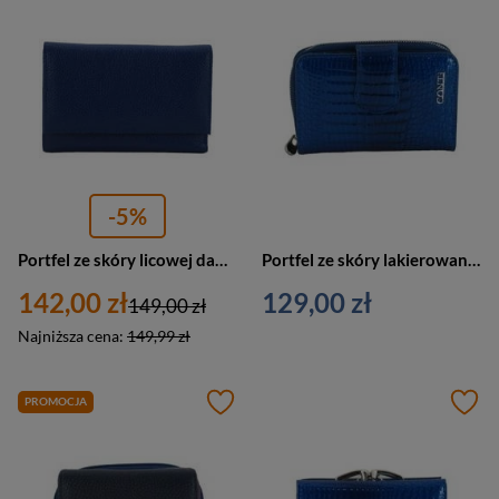
-5%
Portfel ze skóry licowej damski Barberini's D-1089-41 średni jasnogranatowy
Portfel ze skóry lakierowanej damski CONTI 115-A-4 podwójny croco granatowy
142,00 zł
129,00 zł
149,00 zł
Najniższa cena:
149,99 zł
PROMOCJA