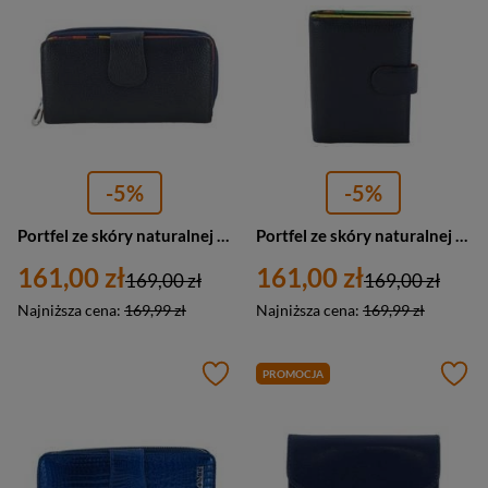
-5%
-5%
Portfel ze skóry naturalnej damski Barberini's D-116-4 na zamek granatowy
Portfel ze skóry naturalnej damski Barberini's D-8578-4 z zapięciem średni granatowy
161,00 zł
161,00 zł
169,00 zł
169,00 zł
Najniższa cena:
169,99 zł
Najniższa cena:
169,99 zł
PROMOCJA