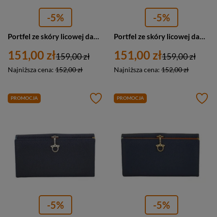
-5%
-5%
Portfel ze skóry licowej damski Barberini's D-0021-41 z zatrzaskiem granatowy
Portfel ze skóry licowej damski Barberini's D-0021-4 klasyczny granatowy
151,00 zł
151,00 zł
159,00 zł
159,00 zł
Najniższa cena:
152,00 zł
Najniższa cena:
152,00 zł
PROMOCJA
PROMOCJA
-5%
-5%