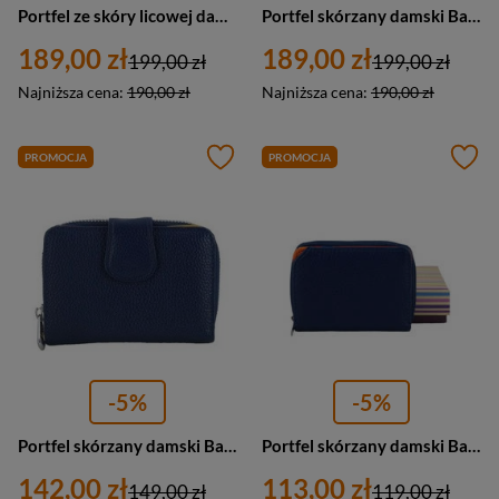
Portfel ze skóry licowej damski Barberini's D-0020-4 duży granatowy
Portfel skórzany damski Barberini's D-0020-41 duży poziomy jasnogranatowy
189,00 zł
189,00 zł
199,00 zł
199,00 zł
Najniższa cena:
190,00 zł
Najniższa cena:
190,00 zł
PROMOCJA
PROMOCJA
-5%
-5%
Portfel skórzany damski Barberini's D-115-4 z zapięciem granatowy
Portfel skórzany damski Barberini's D-8304-4 podwójny granatowy
142,00 zł
113,00 zł
149,00 zł
119,00 zł