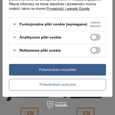
Więcej informacji na temat warunków i prywatności można
znaleźć także na stronie
Prywatność i warunki Google
.
-5%
Zawsze
Portfel ze skóry lakierowanej damski Barberini's 111-A-4 na zamek granatowy
Portfel skórzany damski Barberini's D-8320-4 zamykany na suwak granatowy
Funkcjonalne pliki cookie (wymagane)
aktywne
159,00 zł
161,00 zł
169,00 zł
Analityczne pliki cookie
Najniższa cena:
169,99 zł
Reklamowe pliki cookie
PROMOCJA
PROMOCJA
Potwierdzam wszystkie
Potwierdzam wybrane
-5%
-5%