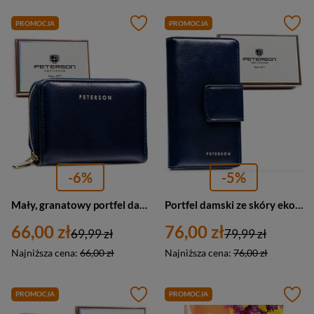
PROMOCJA
PROMOCJA
-6%
-5%
Mały, granatowy portfel damski ze skóry ekologicznej wyposażony w system RFID - Peterson
Portfel damski ze skóry ekologicznej zamykany na zatrzask i suwak. Portfel w granatowym kolorze - Peterson
66,00 zł
76,00 zł
69,99 zł
79,99 zł
Najniższa cena:
66,00 zł
Najniższa cena:
76,00 zł
PROMOCJA
PROMOCJA