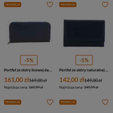
PROMOCJA
PROMOCJA
-5%
-5%
Portfel ze skóry licowej damski Barberini's D-8603-4 na zamek granatowy
Portfel ze skóry naturalnej damski Barberini's D-1089-4 średni granatowy
161,00 zł
142,00 zł
169,00 zł
149,00 zł
Najniższa cena:
169,99 zł
Najniższa cena:
149,99 zł
PROMOCJA
PROMOCJA