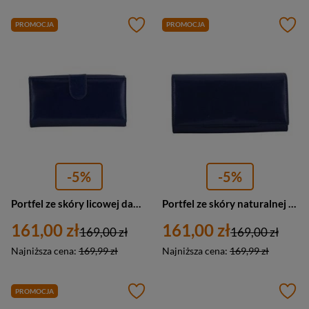
PROMOCJA
PROMOCJA
-5%
-5%
Portfel ze skóry licowej damski Barberini's 7046-4 z zapięciem granatowy
Portfel ze skóry naturalnej damski Barberini's 8136-4 na bigiel granatowy
161,00 zł
161,00 zł
169,00 zł
169,00 zł
Najniższa cena:
169,99 zł
Najniższa cena:
169,99 zł
PROMOCJA