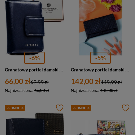
-6%
-5%
Granatowy portfel damski ze skóry ekologicznej z systemem RFID - Peterson
Granatowy portfel damski skórzany z geometrycznym wzorem - Rovicky R-N22-ZPT
66,00 zł
142,00 zł
69,99 zł
149,99 zł
Najniższa cena:
66,00 zł
Najniższa cena:
142,00 zł
PROMOCJA
PROMOCJA