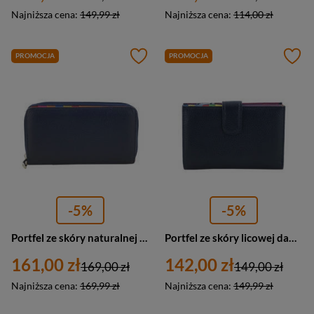
Najniższa cena:
149,99 zł
Najniższa cena:
114,00 zł
PROMOCJA
PROMOCJA
-5%
-5%
Portfel ze skóry naturalnej damski Barberini's D-8601-4 podłużny granatowy
Portfel ze skóry licowej damski Barberini's D-8346-4 z zapięciem granatowy
161,00 zł
142,00 zł
169,00 zł
149,00 zł
Najniższa cena:
169,99 zł
Najniższa cena:
149,99 zł