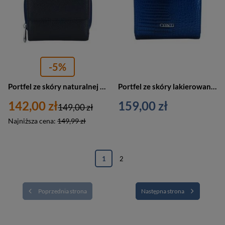
-5%
Portfel ze skóry naturalnej damski Barberini's D-485-4 podwójny granatowy
Portfel ze skóry lakierowanej damski CONTI 5423-A-4 na bigiel croco granatowy
142,00 zł
159,00 zł
149,00 zł
Najniższa cena:
149,99 zł
1
2
Poprzednia strona
Następna strona