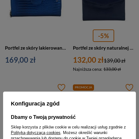
-5%
Portfel ze skóry lakierowanej damski CONTI 116-A-4 na zamek croco granatowy
Portfel ze skóry naturalnej damski Barberini's 7021-4 z podwójną klapką granatowy
169,00 zł
132,00 zł
139,00 zł
Najniższa cena:
133,00 zł
PROMOCJA
Konfiguracja zgód
Dbamy o Twoją prywatność
Sklep korzysta z plików cookie w celu realizacji usług zgodnie z
Polityką dotyczącą cookies
. Możesz określić warunki
przechowywania lub dostępu do cookie w Twojej przeglądarce.