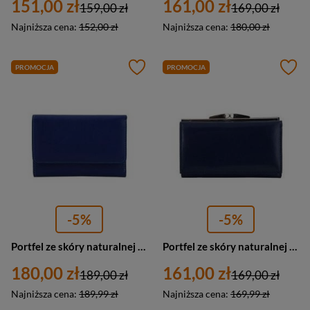
151,00 zł
161,00 zł
159,00 zł
169,00 zł
Najniższa cena:
152,00 zł
Najniższa cena:
180,00 zł
PROMOCJA
PROMOCJA
-5%
-5%
Portfel ze skóry naturalnej damski Barberini's ML8268-4 klasyczny granatowy
Portfel ze skóry naturalnej damski Barberini's 7044-4 na bigiel granatowy
180,00 zł
161,00 zł
189,00 zł
169,00 zł
Najniższa cena:
189,99 zł
Najniższa cena:
169,99 zł