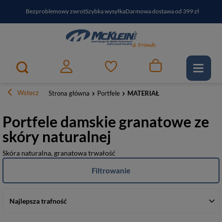
Bezproblemowy zwrot
Szybka wysyłka
Darmowa dostawa od 399 zł
PayPo - kup i zapłać za
30
dni
Zapisz się do newslettera i odbierz RABAT
Wstecz
Strona główna
Portfele
MATERIAŁ
Portfele damskie granatowe ze
skóry naturalnej
Skóra naturalna, granatowa trwałość
Filtrowanie
Najlepsza trafność