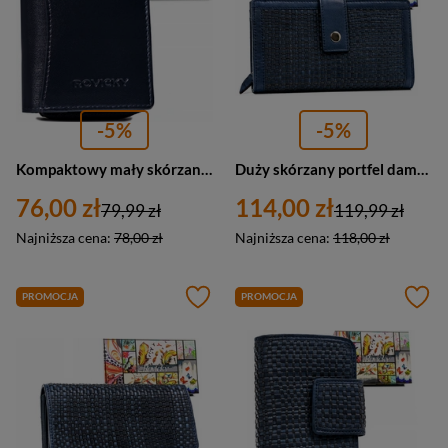
-5%
-5%
Kompaktowy mały skórzany portfel damski granatowy - Rovicky R-RD-34-GCL
Duży skórzany portfel damski na karty granatowy - Rovicky R-861-DDW
76,00 zł
114,00 zł
79,99 zł
119,99 zł
Najniższa cena:
78,00 zł
Najniższa cena:
118,00 zł
PROMOCJA
PROMOCJA