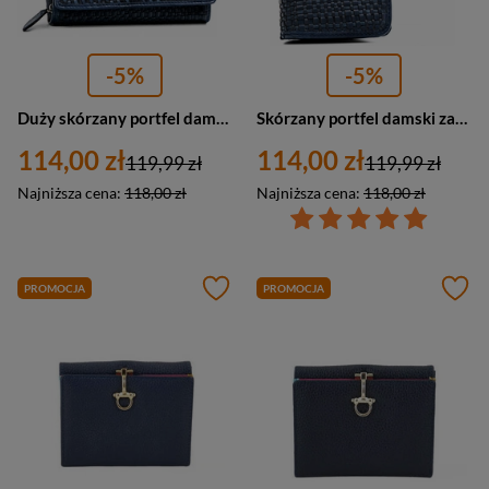
-5%
-5%
Duży skórzany portfel damski granatowy poziomy - Rovicky R-614-DDW
Skórzany portfel damski zamykany na zatrzask granatowy - Rovicky R-613-DDW
114,00 zł
114,00 zł
119,99 zł
119,99 zł
Najniższa cena:
118,00 zł
Najniższa cena:
118,00 zł
PROMOCJA
PROMOCJA