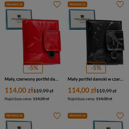
PROMOCJA
PROMOCJA
-5%
-5%
Mały, czerwony portfel damski zamykany na bigiel i zatrzask - Peterson
Mały portfel damski w czarnym kolorze zamykany na bigiel i zatrzask - Peterson
114,00 zł
114,00 zł
119,99 zł
119,99 zł
Najniższa cena:
114,00 zł
Najniższa cena:
114,00 zł
PROMOCJA
PROMOCJA