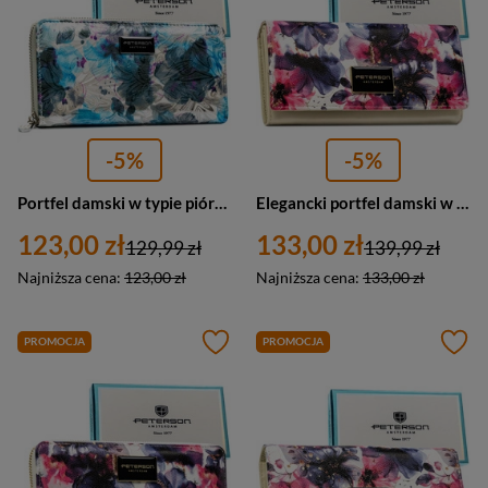
-5%
-5%
Portfel damski w typie piórnika w kwiaty zamykany suwakiem - Peterson
Elegancki portfel damski w kwiaty wykonany ze skóry naturalnej i ekologicznej zamykany zatrzaskiem - Peterson
123,00 zł
133,00 zł
129,99 zł
139,99 zł
Najniższa cena:
123,00 zł
Najniższa cena:
133,00 zł
PROMOCJA
PROMOCJA