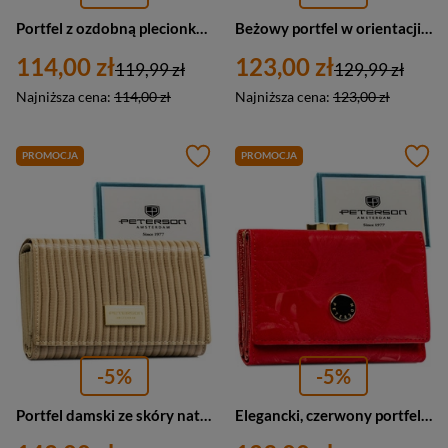
Portfel z ozdobną plecionką w beżowym kolorze, wykonany ze skóry naturalnej i ekologicznej - Peterson
Beżowy portfel w orientacji pionowej wykonany ze skóry naturalnej i ekologicznej ze wzorem w plecionkę - Peterson
114,00 zł
123,00 zł
119,99 zł
129,99 zł
Najniższa cena:
114,00 zł
Najniższa cena:
123,00 zł
PROMOCJA
PROMOCJA
-5%
-5%
Portfel damski ze skóry naturalnej i ekologicznej w beżowym kolorze ze wzorem plecionki - Peterson
Elegancki, czerwony portfel damski ze skóry naturalnej i ekologicznej - Peterson