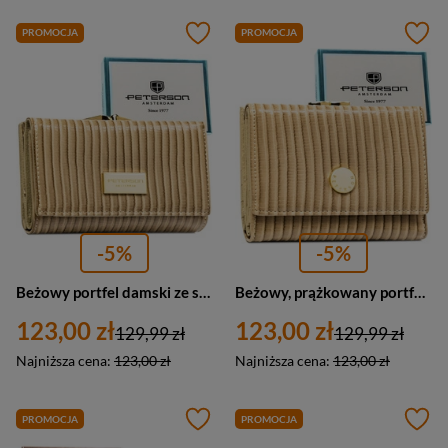
PROMOCJA
PROMOCJA
-5%
-5%
Beżowy portfel damski ze skóry naturalnej i ekologicznej z prążkowaną fakturą - Peterson
Beżowy, prążkowany portfel damski ze skóry naturalnej i ekologicznej - Peterson
123,00 zł
123,00 zł
129,99 zł
129,99 zł
Najniższa cena:
123,00 zł
Najniższa cena:
123,00 zł
PROMOCJA
PROMOCJA