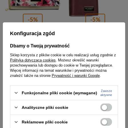
-5%
-5%
Pojemny portfel damski w kwiaty wykonany ze skóry naturalnej i ekologicznej - Peterson
Portfel damski ze skóry naturalnej i ekologicznej w fioletowym kolorze zamykany na magnes i suwak - Peterson
Konfiguracja zgód
123,00 zł
142,00 zł
129,99 zł
149,99 zł
Dbamy o Twoją prywatność
Najniższa cena:
123,00 zł
Najniższa cena:
142,00 zł
Sklep korzysta z plików cookie w celu realizacji usług zgodnie z
Polityką dotyczącą cookies
. Możesz określić warunki
przechowywania lub dostępu do cookie w Twojej przeglądarce.
PROMOCJA
PROMOCJA
Więcej informacji na temat warunków i prywatności można
znaleźć także na stronie
Prywatność i warunki Google
.
Zawsze
Funkcjonalne pliki cookie (wymagane)
aktywne
Analityczne pliki cookie
Reklamowe pliki cookie