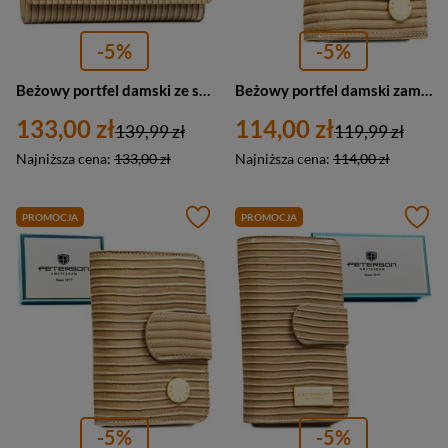
-5%
-5%
Beżowy portfel damski ze skóry naturalnej i ekologicznej zamykany zatrzaskiem, ozdobiony wzorem w plecionkę - Peterson
Beżowy portfel damski zamykany na bigiel i zatrzask, pokryty wzorem w plecionkę - Peterson
133,00 zł
114,00 zł
139,99 zł
119,99 zł
Najniższa cena:
133,00 zł
Najniższa cena:
114,00 zł
PROMOCJA
PROMOCJA
-5%
-5%