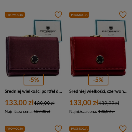
PROMOCJA
PROMOCJA
-5%
-5%
Średniej wielkości portfel damski wykonany ze skóry naturalnej i ekologicznej w fioletowym kolorze - Peterson
Średniej wielkości, czerwony portfel damski wykonany ze skóry naturalnej i ekologicznej - Peterson
133,00 zł
133,00 zł
139,99 zł
139,99 zł
Najniższa cena:
133,00 zł
Najniższa cena:
133,00 zł
PROMOCJA
PROMOCJA