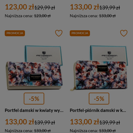
123,00 zł
133,00 zł
129,99 zł
139,99 zł
Najniższa cena:
123,00 zł
Najniższa cena:
133,00 zł
PROMOCJA
PROMOCJA
-5%
-5%
Portfel damski w kwiaty wykonany ze skóry naturalnej i ekologicznej - Peterson
Portfel-piórnik damski w kwiaty wykonany ze skóry naturalnej i ekologicznej zamykany suwakiem - Peterson
133,00 zł
133,00 zł
139,99 zł
139,99 zł
Najniższa cena:
133,00 zł
Najniższa cena:
133,00 zł