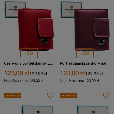
-5%
-5%
Czerwony portfel damski ze skóry naturalnej i ekologicznej z systemem RFID - Peterson
Portfel damski ze skóry naturalnej i ekologicznej w fioletowym kolorze, zamykany zatrzaskiem i biglem - Peterson
123,00 zł
123,00 zł
129,99 zł
129,99 zł
Najniższa cena:
123,00 zł
Najniższa cena:
123,00 zł
PROMOCJA
PROMOCJA