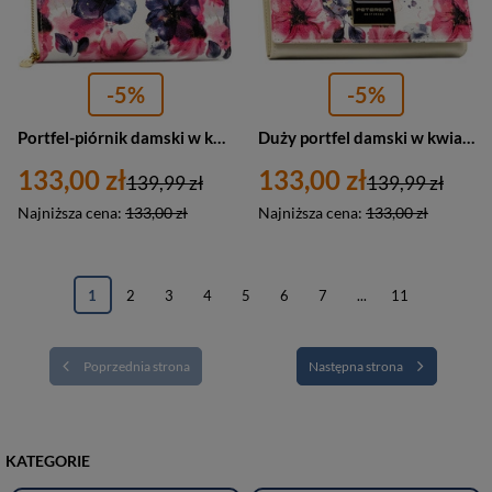
-5%
-5%
Portfel-piórnik damski w kwiaty wykonany ze skóry naturalnej i ekologicznej - Peterson
Duży portfel damski w kwiaty wykonany ze skóry naturalnej i ekologicznej z systemem RFID - Peterson
133,00 zł
133,00 zł
139,99 zł
139,99 zł
Najniższa cena:
133,00 zł
Najniższa cena:
133,00 zł
1
2
3
4
5
6
7
...
11
Poprzednia strona
Następna strona
KATEGORIE