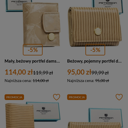
-5%
-5%
Mały, beżowy portfel damski zamykany na bigiel i zatrzask, pokryty roślinnym wzorem - Peterson
Beżowy, pojemny portfel damski ze skóry naturalnej i ekologicznej z systemem RFID - Peterson
114,00 zł
95,00 zł
119,99 zł
99,99 zł
Najniższa cena:
114,00 zł
Najniższa cena:
95,00 zł
PROMOCJA
PROMOCJA