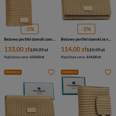
-5%
-5%
Beżowy portfel damski zamykany na magnes i suwak, zdobiony plecionką - Peterson
Beżowy portfel damski ze skóry naturalnej i ekologicznej w pleciony wzór - Peterson
133,00 zł
114,00 zł
139,99 zł
119,99 zł
Najniższa cena:
133,00 zł
Najniższa cena:
114,00 zł
PROMOCJA
PROMOCJA