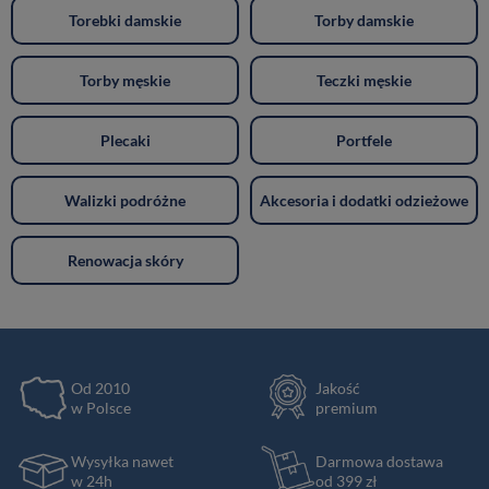
Torebki damskie
Torby damskie
Torby męskie
Teczki męskie
Plecaki
Portfele
Walizki podróżne
Akcesoria i dodatki odzieżowe
Renowacja skóry
Od 2010
Jakość
w Polsce
premium
Wysyłka nawet
Darmowa dostawa
w 24h
od 399 zł