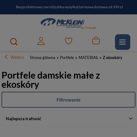
Bezproblemowy zwrot
Szybka wysyłka
Darmowa dostawa od 399 zł
PayPo - kup i zapłać za
30
dni
Zapisz się do newslettera i odbierz RABAT
Wstecz
Strona główna
Portfele
MATERIAŁ
Z ekoskóry
Portfele damskie małe z
ekoskóry
Filtrowanie
Najlepsza trafność