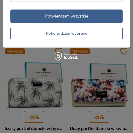
-5%
-5%
Czerwony portfel damski ze skóry naturalnej i ekologicznej zamykany zatrzaskiem - Peterson
Elegancki portfel damski w kwiaty wykonany ze skóry naturalnej i ekologicznej - Peterson
Potwierdzam wszystkie
133,00 zł
133,00 zł
139,99 zł
139,99 zł
Potwierdzam wybrane
Najniższa cena:
133,00 zł
Najniższa cena:
133,00 zł
PROMOCJA
PROMOCJA
-5%
-5%
Szary portfel damski w typie piórnika w roślinny wzór, wykonany ze skóry naturalnej i ekologicznej - Peterson
Duży portfel damski w kwiaty wykonany ze skóry naturalnej i ekologicznej z systemem RFID - Peterson