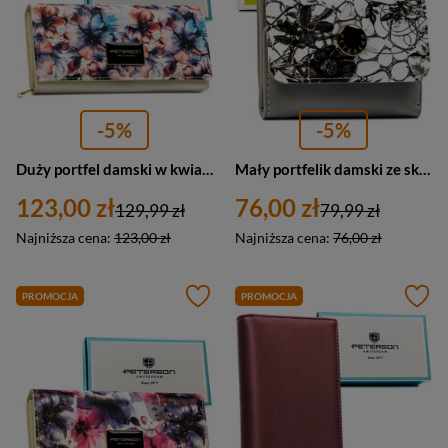
-5%
-5%
Duży portfel damski w kwiaty wykonany ze skóry naturalnej i ekologicznej, zamykany zatrzaskiem - Peterson
Mały portfelik damski ze skóry naturalnej w dominującym czarnym kolorze - Peterson
123,00 zł
76,00 zł
129,99 zł
79,99 zł
Najniższa cena:
123,00 zł
Najniższa cena:
76,00 zł
PROMOCJA
PROMOCJA