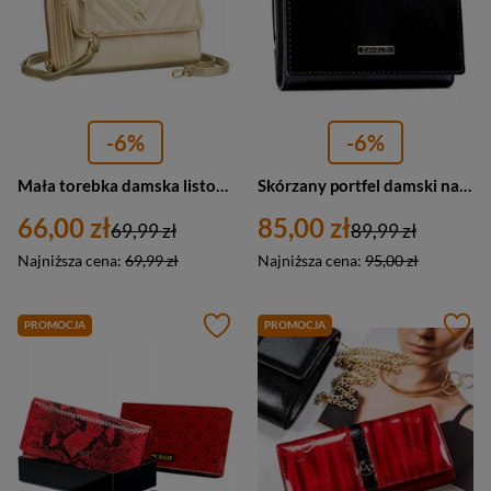
-6%
-6%
Mała torebka damska listonoszka złota portfel 2w1 - 4U Cavaldi M-11
Skórzany portfel damski na bigiel i zatrzask czarny - 4U Cavaldi H23-1-SH9-BL
66,00 zł
85,00 zł
69,99 zł
89,99 zł
Najniższa cena:
69,99 zł
Najniższa cena:
95,00 zł
PROMOCJA
PROMOCJA