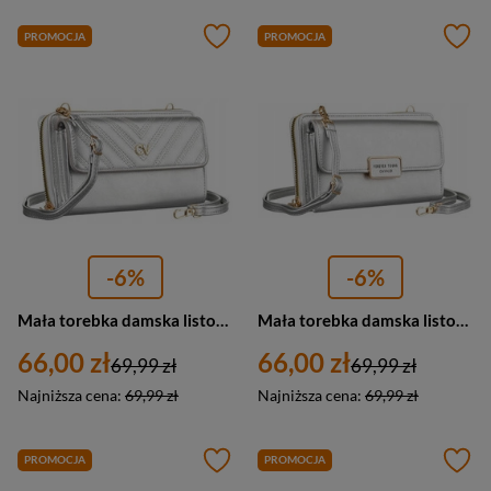
PROMOCJA
PROMOCJA
-6%
-6%
Mała torebka damska listonoszka srebrna portfel 2w1 - 4U Cavaldi M-11
Mała torebka damska listonoszka srebrna 2w1 portfel - 4U Cavaldi M-18
66,00 zł
66,00 zł
69,99 zł
69,99 zł
Najniższa cena:
69,99 zł
Najniższa cena:
69,99 zł
PROMOCJA
PROMOCJA