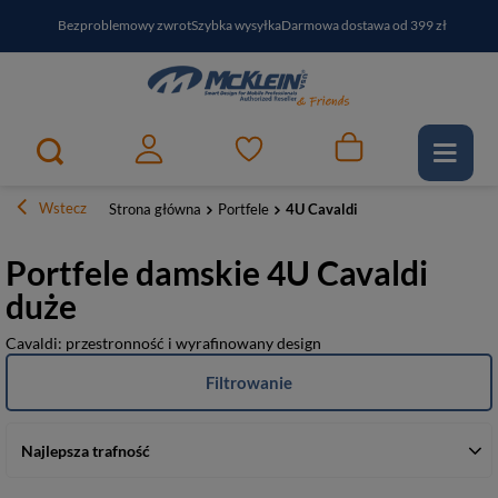
Bezproblemowy zwrot
Szybka wysyłka
Darmowa dostawa od 399 zł
PayPo - kup i zapłać za
30
dni
Zapisz się do newslettera i odbierz RABAT
Wstecz
Strona główna
Portfele
4U Cavaldi
Portfele damskie 4U Cavaldi
duże
Cavaldi: przestronność i wyrafinowany design
Filtrowanie
Najlepsza trafność