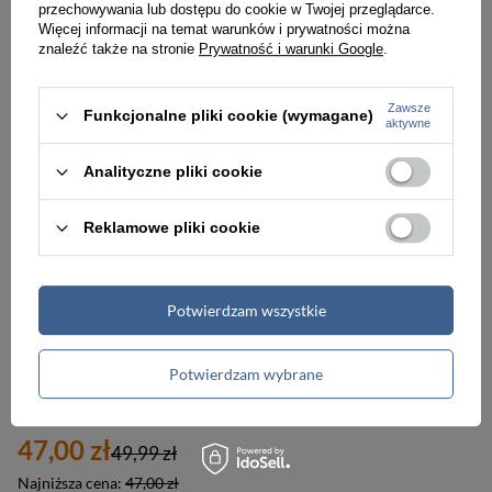
przechowywania lub dostępu do cookie w Twojej przeglądarce.
85,00 zł
47,00 zł
89,99 zł
49,99 zł
Więcej informacji na temat warunków i prywatności można
znaleźć także na stronie
Prywatność i warunki Google
.
Najniższa cena:
85,00 zł
Najniższa cena:
47,00 zł
Zawsze
Funkcjonalne pliki cookie (wymagane)
PROMOCJA
aktywne
Analityczne pliki cookie
Reklamowe pliki cookie
Potwierdzam wszystkie
-6%
Potwierdzam wybrane
Duży, srebrny portfel damski ze skóry ekologicznej z kieszonką zewnętrzną - 4U Cavaldi
47,00 zł
49,99 zł
Najniższa cena:
47,00 zł