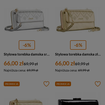
-6%
-6%
Stylowa torebka damska srebrna listonoszka 2w1 portfel - 4U Cavaldi M-13
Stylowa torebka damska złota listonoszka 2w1 portfel - 4U Cavaldi M-13
66,00 zł
66,00 zł
69,99 zł
69,99 zł
Najniższa cena:
69,99 zł
Najniższa cena:
69,99 zł
PROMOCJA
PROMOCJA