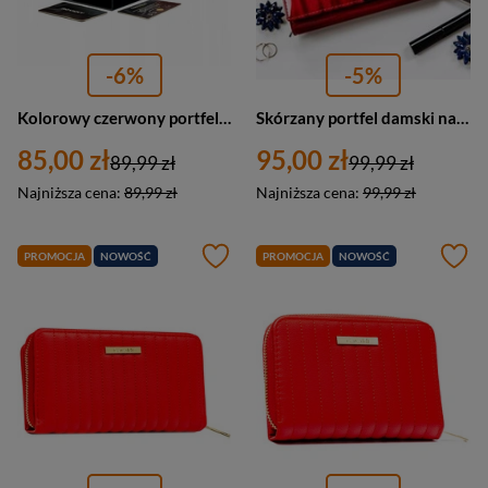
-6%
-5%
Kolorowy czerwony portfel damski ze skóry naturalnej i ekologicznej - 4U Cavaldi PX24-DNH
Skórzany portfel damski na zatrzask lakierowany czerwony w motyle - 4U Cavaldi H20-3-DBF
85,00 zł
95,00 zł
89,99 zł
99,99 zł
Najniższa cena:
89,99 zł
Najniższa cena:
99,99 zł
PROMOCJA
NOWOŚĆ
PROMOCJA
NOWOŚĆ