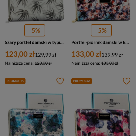
-5%
-5%
Szary portfel damski w typie piórnika w roślinny wzór, wykonany ze skóry naturalnej i ekologicznej - Peterson
Portfel-piórnik damski w kwiaty wykonany ze skóry naturalnej i ekologicznej zamykany suwakiem - Peterson
123,00 zł
133,00 zł
129,99 zł
139,99 zł
Najniższa cena:
123,00 zł
Najniższa cena:
133,00 zł
PROMOCJA
PROMOCJA