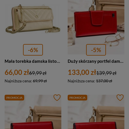
-6%
-5%
Mała torebka damska listonoszka złota portfel 2w1 - 4U Cavaldi M-11
Duży skórzany portfel damski czerwony na zamek i zatrzask - Rovicky CPR-123-BAR
66,00 zł
133,00 zł
69,99 zł
139,99 zł
Najniższa cena:
69,99 zł
Najniższa cena:
137,00 zł
PROMOCJA
PROMOCJA