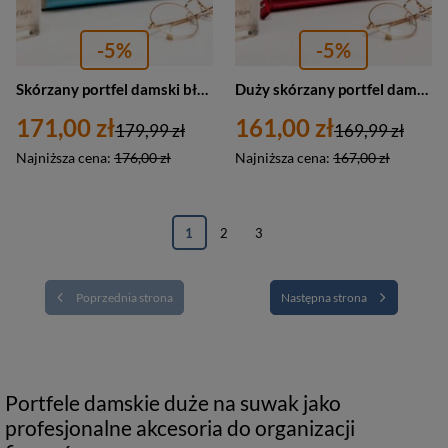
-5%
-5%
Skórzany portfel damski błękitny na zatrzask i suwak - Peterson KA-24
Duży skórzany portfel damski na karty czerwony - Peterson KA-25
171,00 zł
161,00 zł
179,99 zł
169,99 zł
Najniższa cena:
176,00 zł
Najniższa cena:
167,00 zł
1
2
3
Poprzednia strona
Następna strona
Portfele damskie duże na suwak jako
profesjonalne akcesoria do organizacji