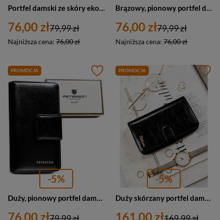
Portfel damski ze skóry ekologicznej zamykany na zatrzask i suwak. Portfel w granatowym kolorze - Peterson
Brązowy, pionowy portfel damski ze skóry ekologicznej zamykany na zatrzask i suwak - Peterson
76,00 zł
76,00 zł
79,99 zł
79,99 zł
Najniższa cena:
76,00 zł
Najniższa cena:
76,00 zł
PROMOCJA
PROMOCJA
-5%
-5%
Duży, pionowy portfel damski ze skóry ekologicznej w czarnym kolorze - Peterson
Duży skórzany portfel damski z zapięciem czarny - Peterson PL-603
76,00 zł
161,00 zł
79,99 zł
169,99 zł