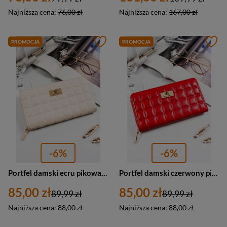
Najniższa cena:
76,00 zł
Najniższa cena:
167,00 zł
PROMOCJA
PROMOCJA
-6%
-6%
Portfel damski ecru pikowany ze skóry ekologicznej - Rovicky R-PKK-01
Portfel damski czerwony pikowany ze skóry ekologicznej - Rovicky R-PKK-01
85,00 zł
85,00 zł
89,99 zł
89,99 zł
Najniższa cena:
88,00 zł
Najniższa cena:
88,00 zł