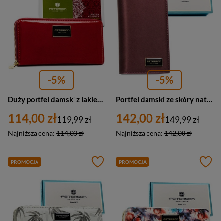
-5%
-5%
Duży portfel damski z lakierowanej skóry naturalnej w czerwonym kolorze zamykany suwakiem - Peterson
Portfel damski ze skóry naturalnej i ekologicznej w fioletowym kolorze zamykany na magnes i suwak - Peterson
114,00 zł
142,00 zł
119,99 zł
149,99 zł
Najniższa cena:
114,00 zł
Najniższa cena:
142,00 zł
PROMOCJA
PROMOCJA