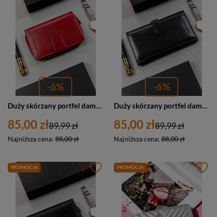
-6%
-6%
Duży skórzany portfel damski na zatrzask czerwony - Peterson RD-48-GCL
Duży skórzany portfel damski na karty i zatrzask czarny - Peterson RD-49-GCL
85,00 zł
85,00 zł
89,99 zł
89,99 zł
Najniższa cena:
88,00 zł
Najniższa cena:
88,00 zł
PROMOCJA
PROMOCJA