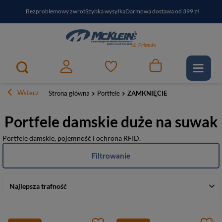
Bezproblemowy zwrot
Szybka wysyłka
Darmowa dostawa od 399 zł
PayPo - kup i zapłać za
30
dni
Zapisz się do newslettera i odbierz RABAT
Wstecz
Strona główna
Portfele
ZAMKNIĘCIE
Portfele damskie duże na suwak
Portfele damskie, pojemność i ochrona RFID.
Filtrowanie
Najlepsza trafność