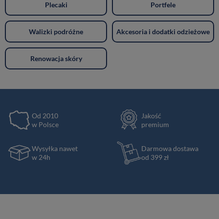
Plecaki
Portfele
Walizki podróżne
Akcesoria i dodatki odzieżowe
Renowacja skóry
Od 2010
Jakość
w Polsce
premium
Wysyłka nawet
Darmowa dostawa
w 24h
od 399 zł