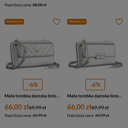
Najniższa cena:
88,00 zł
PROMOCJA
PROMOCJA
-6%
-6%
Mała torebka damska listonoszka srebrna portfel 2w1 - 4U Cavaldi M-11
Mała torebka damska listonoszka srebrna 2w1 portfel - 4U Cavaldi M-18
66,00 zł
66,00 zł
69,99 zł
69,99 zł
Najniższa cena:
69,99 zł
Najniższa cena:
69,99 zł