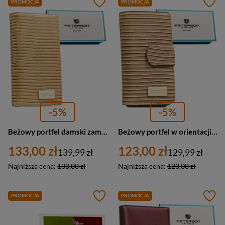
PROMOCJA
PROMOCJA
-5%
-5%
Beżowy portfel damski zamykany na magnes i suwak, zdobiony plecionką - Peterson
Beżowy portfel w orientacji pionowej wykonany ze skóry naturalnej i ekologicznej ze wzorem w plecionkę - Peterson
133,00 zł
123,00 zł
139,99 zł
129,99 zł
Najniższa cena:
133,00 zł
Najniższa cena:
123,00 zł
PROMOCJA
PROMOCJA