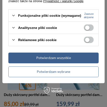
znaleźć także na stronie
Prywatność i warunki Google
.
Duży skórzany portfel damski na zamek lakierowany czerwony - Lorenti 76121-MSD
Duży skórzany portfel damski na zamek lakierowany fioletowy - Lorenti 76121-MSD
Zawsze
Funkcjonalne pliki cookie (wymagane)
159,99 zł
159,99 zł
aktywne
Analityczne pliki cookie
PROMOCJA
Reklamowe pliki cookie
Potwierdzam wszystkie
Potwierdzam wybrane
-6%
Duży skórzany portfel damski kolorowy w patchworkowy wzór - Rovicky R-6303-PAT
Duży skórzany portfel damski bordowy na zamek z breloczkiem w zestawie - Lorenti 76121-MPL
85,00 zł
159,99 zł
89,99 zł