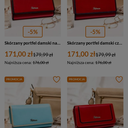
-5%
-5%
Skórzany portfel damski na karty zatrzask i suwak czerwony - Peterson KA-24
Skórzany portfel damski czerwony na zatrzask i suwak - Peterson KA-24
171,00 zł
171,00 zł
179,99 zł
179,99 zł
Najniższa cena:
176,00 zł
Najniższa cena:
176,00 zł
PROMOCJA
PROMOCJA