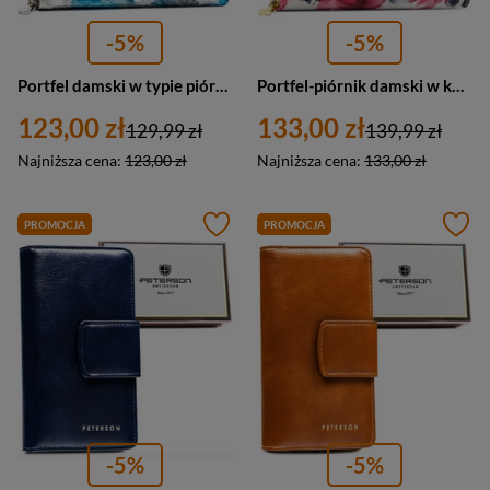
-5%
-5%
Portfel damski w typie piórnika w kwiaty zamykany suwakiem - Peterson
Portfel-piórnik damski w kwiaty wykonany ze skóry naturalnej i ekologicznej - Peterson
123,00 zł
133,00 zł
129,99 zł
139,99 zł
Najniższa cena:
123,00 zł
Najniższa cena:
133,00 zł
PROMOCJA
PROMOCJA
-5%
-5%