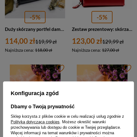
-5%
-5%
Duży skórzany portfel damski na zamek i zatrzask czarny - Rovicky CPR-8931-BAR
Zestaw prezentowy: skórzany portfel damski i brelok czerwony - Peterson SET-D-69-KCS
114,00 zł
123,00 zł
119,99 zł
129,99 zł
Najniższa cena:
118,00 zł
Najniższa cena:
127,00 zł
Konfiguracja zgód
Dbamy o Twoją prywatność
Sklep korzysta z plików cookie w celu realizacji usług zgodnie z
Polityką dotyczącą cookies
. Możesz określić warunki
przechowywania lub dostępu do cookie w Twojej przeglądarce.
Więcej informacji na temat warunków i prywatności można