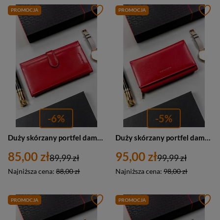
PROMOCJA
PROMOCJA
-6%
-5%
Duży skórzany portfel damski na karty i zatrzask czerwony - Peterson RD-49-GCL
Duży skórzany portfel damski na zatrzask karty czerwony - Peterson BD-11-GCL
85,00 zł
95,00 zł
89,99 zł
99,99 zł
Najniższa cena:
88,00 zł
Najniższa cena:
98,00 zł
PROMOCJA
PROMOCJA