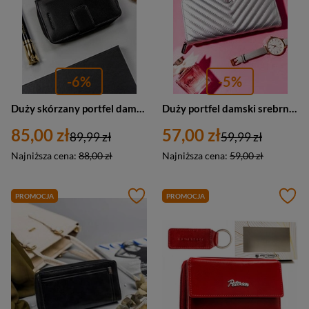
-6%
-5%
Duży skórzany portfel damski na zatrzask czarny - Peterson RD-48-GCL
Duży portfel damski srebrny na zamek ze skóry ekologicznej - Rovicky R-PRK-04-HRH
85,00 zł
57,00 zł
89,99 zł
59,99 zł
Najniższa cena:
88,00 zł
Najniższa cena:
59,00 zł
PROMOCJA
PROMOCJA