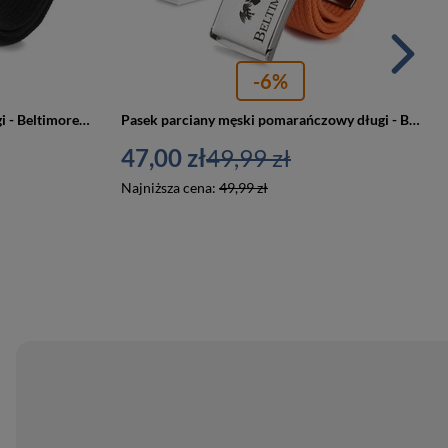
-6%
Pasek parciany męski czarny długi - Beltimore F79
Pasek parciany męski pomarańczowy długi - Beltimore F79
47,00 zł
49,99 zł
Najniższa cena:
49,99 zł
PROMOCJA
PROMOCJA