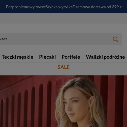
PayPo - kup i zapłać za
30
dni
Zapisz się do newslettera i odbierz RABAT
Bezproblemowy zwrot
Szybka wysyłka
Darmowa dostawa od 399 zł
Teczki męskie
Plecaki
Portfele
Walizki podróżne
SALE