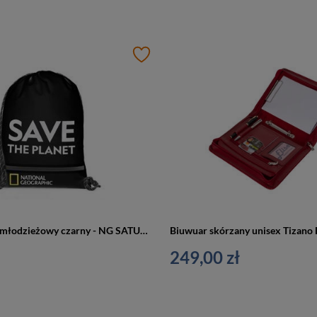
Plecak worek młodzieżowy czarny - NG SATURN N08904.06
249,00 zł