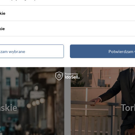
Najniższa cena:
133,00 zł
Najniższa cena:
14
kie
kie
dzam wybrane
Potwierdzam 
skie
Tor