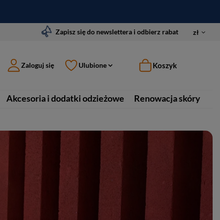
Zapisz się do newslettera i odbierz rabat
zł
Koszyk
Zaloguj się
Ulubione
Akcesoria i dodatki odzieżowe
Renowacja skóry