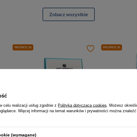
Zobacz wszystkie
PROMOCJA
PROMOCJA
ość
w celu realizacji usług zgodnie z
Polityką dotyczącą cookies
. Możesz określi
eglądarce. Więcej informacji na temat warunków i prywatności można znaleźć
-5%
Średniej wielkości portfel damski wykonany ze skóry naturalnej i ekologicznej w brązowym kolorze, zamykany na bigiel i zatrzask - Peterson
Elegancki portfel damski w kwiaty wykonany ze skóry naturalnej i ekologicznej zamykany zatrzaskiem - Peterson
133,00 zł
139,99 zł
142,00 zł
1
cookie (wymagane)