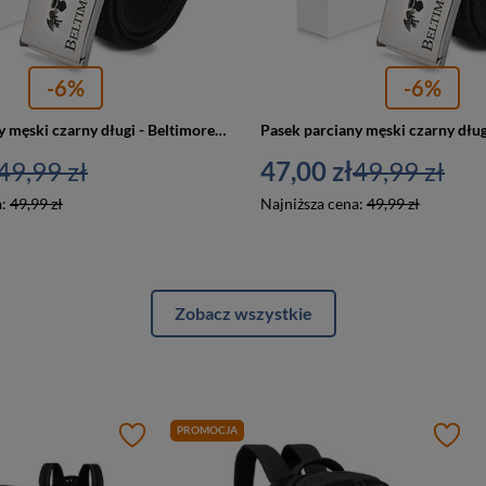
-6%
-6%
Pasek parciany męski czarny długi - Beltimore F79
49,99 zł
47,00 zł
49,99 zł
a:
49,99 zł
Najniższa cena:
49,99 zł
Zobacz wszystkie
PROMOCJA