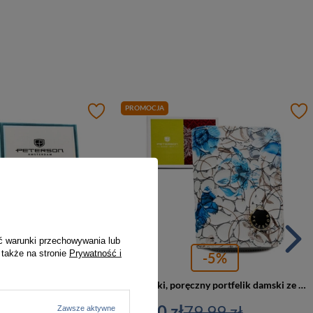
PROMOCJA
ć warunki przechowywania lub
 także na stronie
Prywatność i
-5%
-5%
Portfel damski ze skóry naturalnej i ekologicznej w beżowym kolorze ze wzorem plecionki - Peterson
Niebieski, poręczny portfelik damski ze skóry naturalnej z systemem RFID, zamykany zatrzaskiem i suwakiem - Peterson
49,99 zł
76,00 zł
79,99 zł
Zawsze aktywne