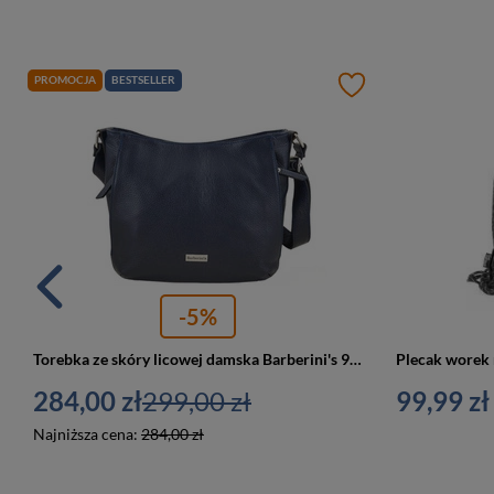
PROMOCJA
BESTSELLER
-5%
Torebka ze skóry licowej damska Barberini's 989-4 listonoszka średnia granatowa
284,00 zł
299,00 zł
99,99 zł
Najniższa cena:
284,00 zł