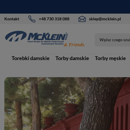
Kontakt
+48 730 318 088
sklep@mcklein.pl
Torebki damskie
Torby damskie
Torby męskie