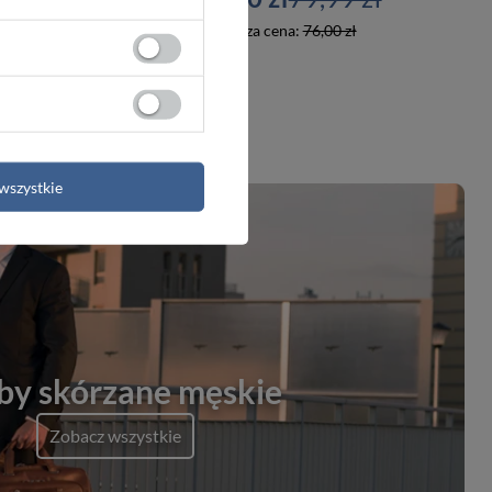
2,00 zł
Najniższa cena:
76,00 zł
wszystkie
by skórzane męskie
Zobacz wszystkie