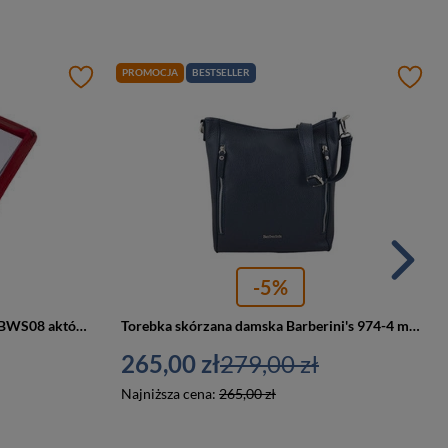
PROMOCJA
BESTSELLER
-5%
Biuwuar skórzany unisex Tizano BWS08 aktówka A5 czerwona
Torebka skórzana damska Barberini's 974-4 miejska średnia granatowa
265,00 zł
279,00 zł
Najniższa cena:
265,00 zł