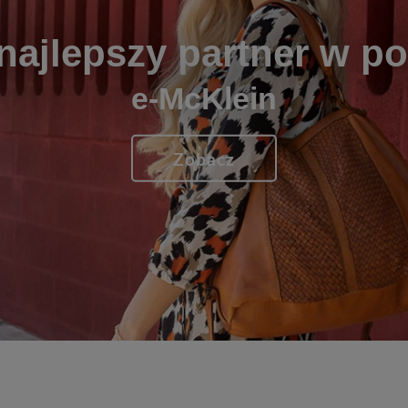
najlepszy partner w p
e-McKlein
Zobacz
1
2