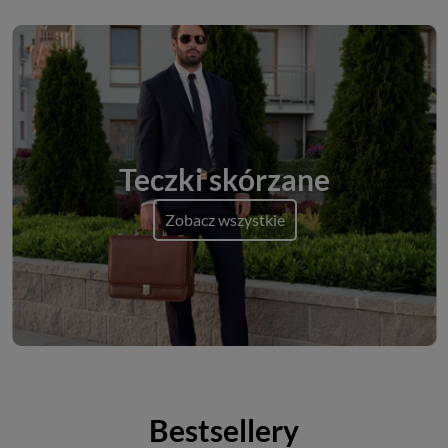
Teczki skórzane
Zobacz wszystkie
Bestsellery