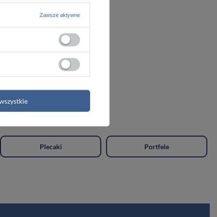
Zawsze aktywne
Farba do skóry naturalnej i ekoskóry 250 ml - Leather expert
wszystkie
Plecaki
Portfele