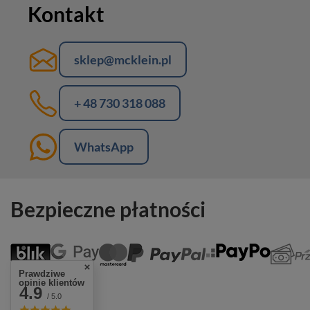
Kontakt
sklep@mcklein.pl
+ 48 730 318 088
WhatsApp
Bezpieczne płatności
Prawdziwe
opinie klientów
4.9
/ 5.0