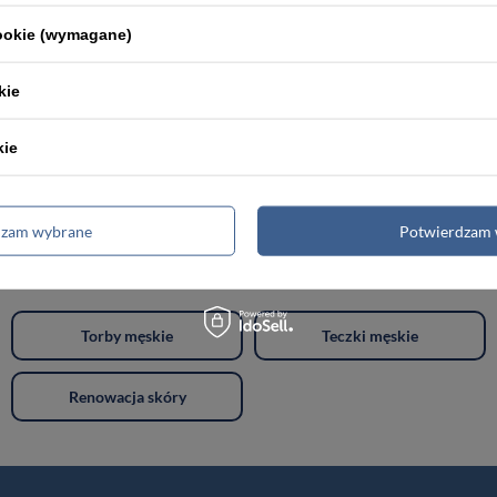
cookie (wymagane)
kie
Farba do skóry naturalnej i ekoskóry 250 ml - Leather expert
kie
99,99 zł
dzam wybrane
Potwierdzam 
Torby męskie
Teczki męskie
Renowacja skóry