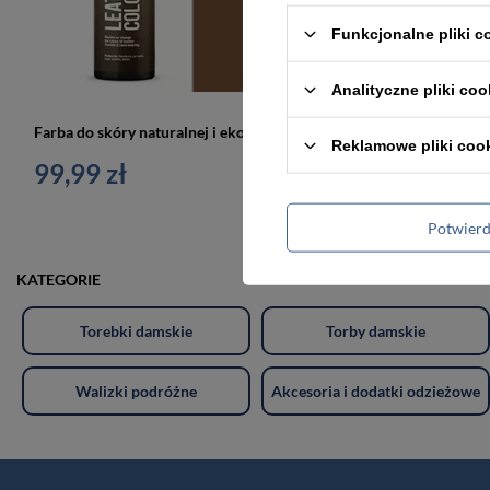
Funkcjonalne pliki 
Analityczne pliki coo
Farba do skóry naturalnej i ekoskóry 250 ml - Leather expert
Reklamowe pliki coo
99,99 zł
99,99 zł
Potwier
KATEGORIE
Torebki damskie
Torby damskie
Walizki podróżne
Akcesoria i dodatki odzieżowe