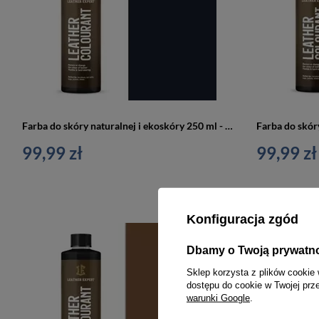
Farba do skóry naturalnej i ekoskóry 250 ml - Leather expert
99,99 zł
99,99 zł
Konfiguracja zgód
Dbamy o Twoją prywatn
Sklep korzysta z plików cookie 
dostępu do cookie w Twojej prz
warunki Google
.