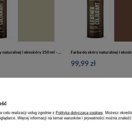
Farba do skóry naturalnej i ekoskóry 250 ml - Leather expert
99,99 zł
ość
w celu realizacji usług zgodnie z
Polityką dotyczącą cookies
. Możesz określi
eglądarce. Więcej informacji na temat warunków i prywatności można znaleźć