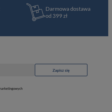
t
Darmowa dostawa
od 399 zł
Zapisz się
marketingowych