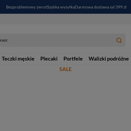
Bezproblemowy zwrot
Szybka wysyłka
Darmowa dostawa od 399 zł
PayPo - kup i zapłać za
30
dni
Zapisz się do newslettera i odbierz RABAT
Teczki męskie
Plecaki
Portfele
Walizki podróżne
SALE