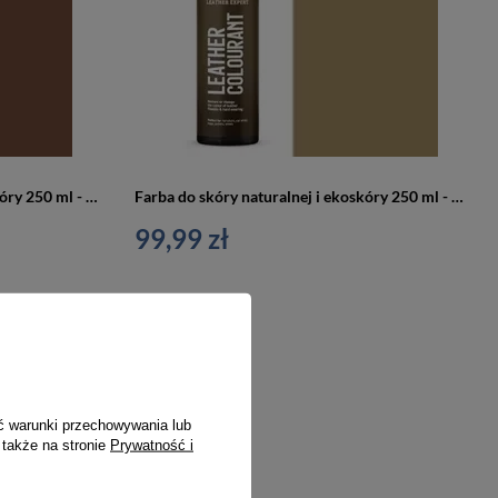
Farba do skóry naturalnej i ekoskóry 250 ml - Leather expert
Farba do skóry naturalnej i ekoskóry 250 ml - Leather expert
99,99 zł
ć warunki przechowywania lub
 także na stronie
Prywatność i