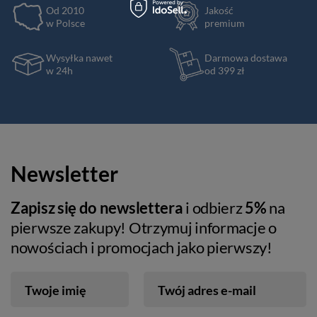
Od 2010
Jakość
w Polsce
premium
Wysyłka nawet
Darmowa dostawa
w 24h
od 399 zł
Newsletter
Zapisz się do newslettera
i odbierz
5%
na
pierwsze zakupy! Otrzymuj informacje o
nowościach i promocjach jako pierwszy!
Twoje imię
Twój adres e-mail