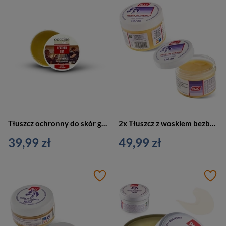
Tłuszcz ochronny do skór gładkich mebli bezbarwny - Coccine150 ml
2x Tłuszcz z woskiem bezbarwny Palc 130 ml
39,99 zł
49,99 zł