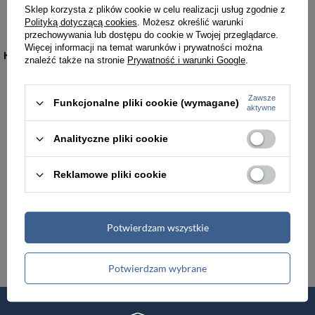
Sklep korzysta z plików cookie w celu realizacji usług zgodnie z
19,99 zł
39,99 zł
Polityką dotyczącą cookies
. Możesz określić warunki
przechowywania lub dostępu do cookie w Twojej przeglądarce.
Więcej informacji na temat warunków i prywatności można
KATEGORIE
znaleźć także na stronie
Prywatność i warunki Google
.
Torebki damskie
Torby damskie
Zawsze
Funkcjonalne pliki cookie (wymagane)
aktywne
Torby męskie
Teczki męskie
Analityczne pliki cookie
Plecaki
Portfele
Reklamowe pliki cookie
Walizki podróżne
Akcesoria i dodatki odzieżowe
Potwierdzam wszystkie
Renowacja skóry
Potwierdzam wybrane