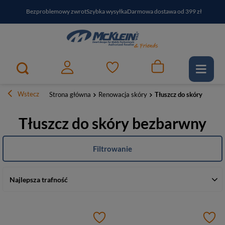
Bezproblemowy zwrot
Szybka wysyłka
Darmowa dostawa od 399 zł
PayPo - kup i zapłać za
30
dni
Zapisz się do newslettera i odbierz RABAT
Wstecz
Strona główna
Renowacja skóry
Tłuszcz do skóry
Tłuszcz do skóry bezbarwny
Filtrowanie
Najlepsza trafność