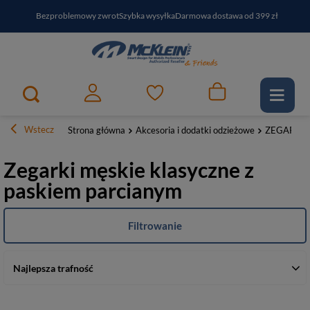
Bezproblemowy zwrot
Szybka wysyłka
Darmowa dostawa od 399 zł
PayPo - kup i zapłać za
30
dni
Zapisz się do newslettera i odbierz RABAT
Wstecz
Strona główna
Akcesoria i dodatki odzieżowe
ZEGARKI
Zegarki męskie klasyczne z
paskiem parcianym
Filtrowanie
Najlepsza trafność