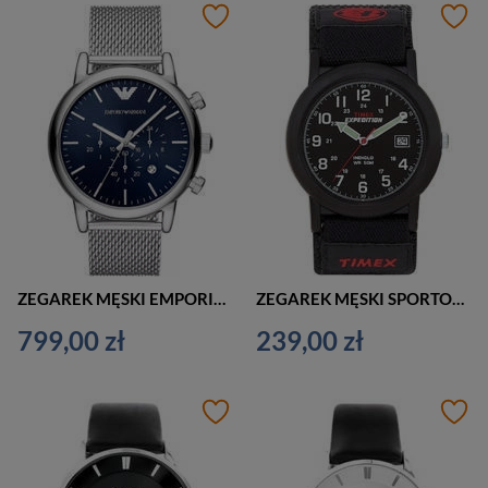
ZEGAREK MĘSKI EMPORIO ARMANI AR11470 - LUIGI (zi050b)
ZEGAREK MĘSKI SPORTOWY TIMEX EXPEDITION CAMPER T40011 (zt123a)
799,00 zł
239,00 zł