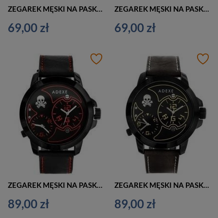
ZEGAREK MĘSKI NA PASKU CZARNY EXTREIM EXT-8814A-1A (zx091a)
ZEGAREK MĘSKI NA PASKU ELEGANCKI EXTREIM EXT-Y017A-3A (zx090c)
69,00 zł
69,00 zł
ZEGAREK MĘSKI NA PASKU CASUAL ADEXE ADX-1613A-3A (zx082c)
ZEGAREK MĘSKI NA PASKU CASUAL ADEXE ADX-1613A-4A (zx082d)
89,00 zł
89,00 zł