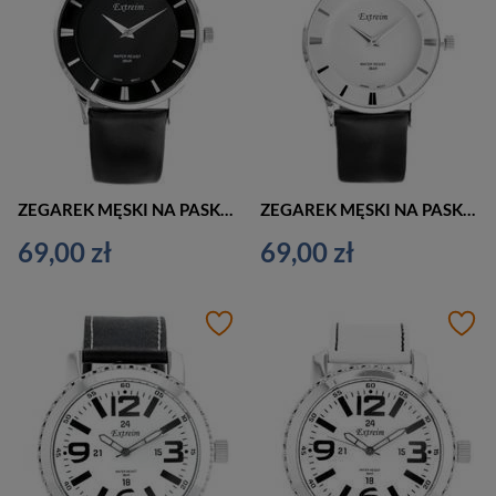
ZEGAREK MĘSKI NA PASKU KLASYCZNY EXTREIM EXT-8095A-2A (zx092b)
ZEGAREK MĘSKI NA PASKU KLASYCZNY EXTREIM EXT-8095A-1A (zx092a)
69,00 zł
69,00 zł