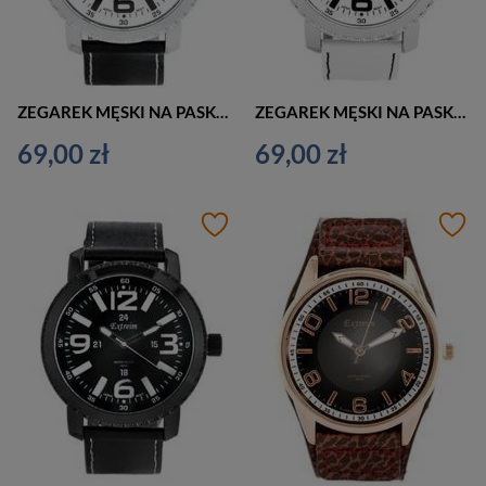
ZEGAREK MĘSKI NA PASKU CASUAL EXTREIM EXT-8814A-3A (zx091c)
ZEGAREK MĘSKI NA PASKU CASUAL BIAŁY EXTREIM EXT-8814A-4A (zx091d)
69,00 zł
69,00 zł