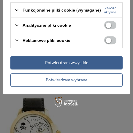
Zawsze
Funkcjonalne pliki cookie (wymagane)
aktywne
Analityczne pliki cookie
Reklamowe pliki cookie
-5%
ZEGAREK MĘSKI NA PASKU CASUAL JORDAN KERR - C1982 (zj070a)
ZEGAREK MĘSKI NA PASKU KLASYCZNY EXTREIM EXT-8095A-5A (zx092e)
Potwierdzam wszystkie
104,00 zł
69,00 zł
109,00 zł
Potwierdzam wybrane
Najniższa cena:
94,00 zł