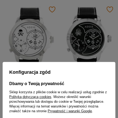
Konfiguracja zgód
ZEGAREK MĘSKI NA PASKU CASUAL ADEXE ADX-1613A-1A (zx082a)
ZEGAREK MĘSKI NA PASKU CASUAL ADEXE ADX-1613A-2A (zx082b)
Dbamy o Twoją prywatność
89,00 zł
89,00 zł
Sklep korzysta z plików cookie w celu realizacji usług zgodnie z
Polityką dotyczącą cookies
. Możesz określić warunki
przechowywania lub dostępu do cookie w Twojej przeglądarce.
PROMOCJA
Więcej informacji na temat warunków i prywatności można
znaleźć także na stronie
Prywatność i warunki Google
.