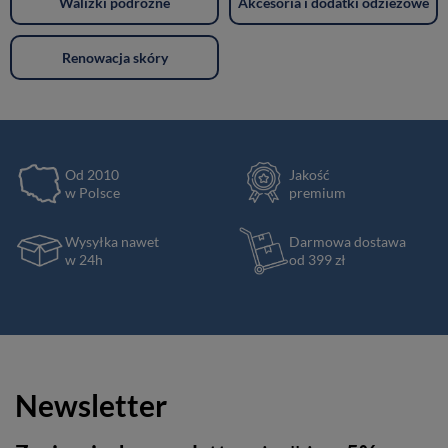
Walizki podróżne
Akcesoria i dodatki odzieżowe
Renowacja skóry
Od 2010
Jakość
w Polsce
premium
Wysyłka nawet
Darmowa dostawa
w 24h
od 399 zł
Newsletter