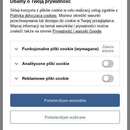
Dbamy o Twoją prywatność
Sklep korzysta z plików cookie w celu realizacji usług zgodnie z
Polityką dotyczącą cookies
. Możesz określić warunki
przechowywania lub dostępu do cookie w Twojej przeglądarce.
Więcej informacji na temat warunków i prywatności można
znaleźć także na stronie
Prywatność i warunki Google
.
Zawsze
Funkcjonalne pliki cookie (wymagane)
aktywne
Analityczne pliki cookie
ZEGAREK MĘSKI NA PASKU GRANATOWY G. ROSSI - 6462A (zg206b) + BOX
ZEGAREK MĘSKI NA PASKU CZARNY G. ROSSI - 6462A (zg206c) + BOX
Reklamowe pliki cookie
149,00 zł
149,00 zł
Potwierdzam wszystkie
PROMOCJA
Potwierdzam wybrane