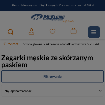
Bezproblemowy zwrot
Szybka wysyłka
Darmowa dostawa od 399 zł
PayPo - kup i zapłać za
30
dni
Zapisz się do newslettera i odbierz RABAT
Wstecz
Strona główna
Akcesoria i dodatki odzieżowe
ZEGARKI
Zegarki męskie ze skórzanym
paskiem
Filtrowanie
Najlepsza trafność