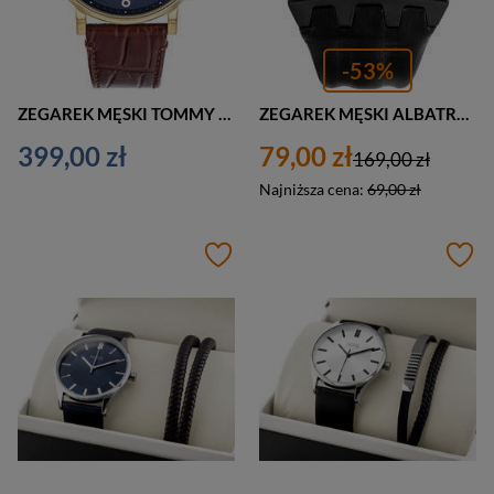
-53%
ZEGAREK MĘSKI TOMMY HILFIGER 1710380 DANIEL zf030b
ZEGAREK MĘSKI ALBATROSS ABCA17 NA PASKU CZARNY (za060e)
399,00 zł
79,00 zł
169,00 zł
Najniższa cena:
69,00 zł