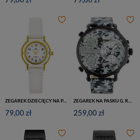
ZEGAREK DZIECIĘCY NA PASKU BIAŁY PERFECT - KOMUNIJNY (zp809b)
ZEGAREK NA PASKU G. ROSSI - E11706A2-6F2 (zg336d) + BOX
79,00 zł
259,00 zł