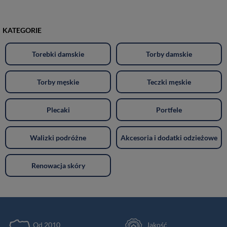
KATEGORIE
Torebki damskie
Torby damskie
Torby męskie
Teczki męskie
Plecaki
Portfele
Walizki podróżne
Akcesoria i dodatki odzieżowe
Renowacja skóry
Od 2010
Jakość