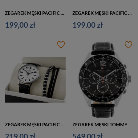
ZEGAREK MĘSKI PACIFIC X0091-08 - komplet prezentowy bransoletka (zy094c)
ZEGAREK MĘSKI PACIFIC X0091-06 - komplet prezentowy bransoletka (zy094a)
199,00 zł
199,00 zł
ZEGAREK MĘSKI PACIFIC X0087-06 - komplet prezentowy bransoletka (zy093a)
ZEGAREK MĘSKI TOMMY HILFIGER 1791117 LUKE ELEGANCKI (zf055a)
219,00 zł
549,00 zł