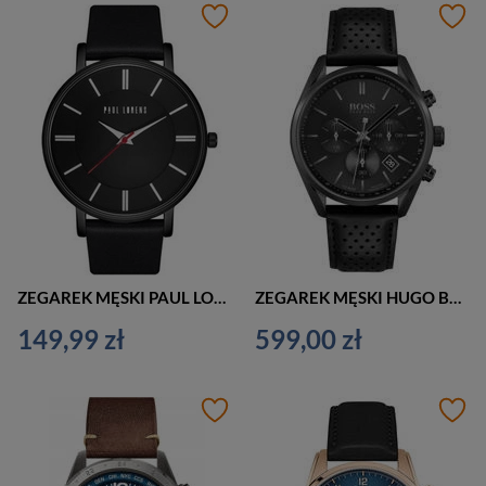
ZEGAREK MĘSKI PAUL LORENS - PL10401A-1A3 (zg353c) + BOX
ZEGAREK MĘSKI HUGO BOSS 1513880 CHAMPION (zh052e)
149,99 zł
599,00 zł