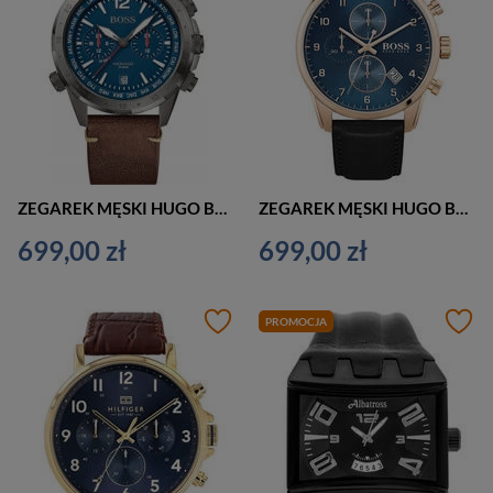
ZEGAREK MĘSKI HUGO BOSS 1513773 NOMAD (zh051a)
ZEGAREK MĘSKI HUGO BOSS 1513783 - SKYMASTER (zh036a)
699,00 zł
699,00 zł
PROMOCJA