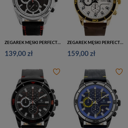
ZEGAREK MĘSKI PERFECT CH03L CASUAL CHRONOGRAF (zp352b)
ZEGAREK MĘSKI PERFECT CH02L ELEGANCKI CHRONOGRAF (zp351b)
139,00 zł
159,00 zł