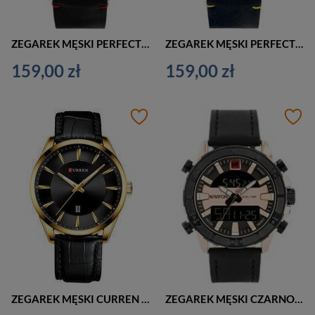
ZEGAREK MĘSKI PERFECT CH02L KLASYCZNY CHRONOGRAF (zp351d)
ZEGAREK MĘSKI PERFECT CH02L CASUAL CHRONOGRAF (zp351e)
159,00 zł
159,00 zł
ZEGAREK MĘSKI CURREN 8365 CZARNY (zc032c)
ZEGAREK MĘSKI CZARNO ZŁOTY NAVIFORCE - NF9114 (zn046d)