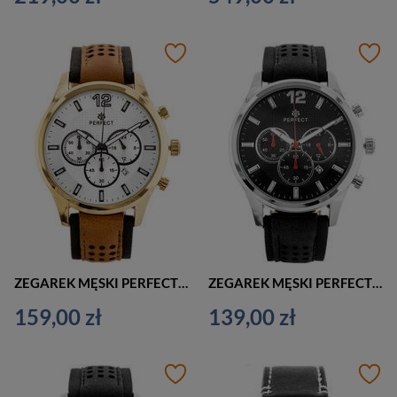
ZEGAREK MĘSKI PERFECT CH01L ELEGANCKI CHRONOGRAF (zp354c)
ZEGAREK MĘSKI PERFECT CH01L CASUAL CHRONOGRAF (zp354d)
159,00 zł
139,00 zł