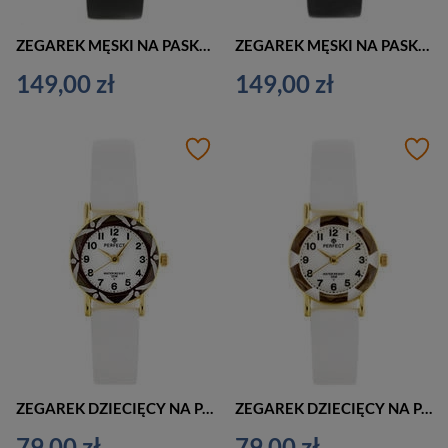
ZEGAREK MĘSKI NA PASKU GRANATOWO SREBRNY G. ROSSI - 10853A - SLIM (zg184b) + BOX
ZEGAREK MĘSKI NA PASKU CZARNO SREBRNY G. ROSSI - 10853A - SLIM (zg184c) + BOX
149,00 zł
149,00 zł
ZEGAREK DZIECIĘCY NA PASKU BIAŁY PERFECT L248 - KOMUNIJNY (zp968f)
ZEGAREK DZIECIĘCY NA PASKU BIAŁY PERFECT L248 - KOMUNIJNY (zp968g)
79,00 zł
79,00 zł