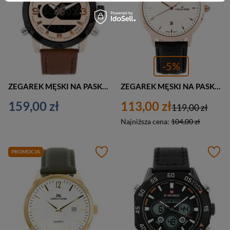
-5%
ZEGAREK MĘSKI NA PASKU BRĄZOWY NAVIFORCE - NF9097 (zn043e)
ZEGAREK MĘSKI NA PASKU ROSEGOLD JORDAN KERR - 3978G (zj094c)
159,00 zł
113,00 zł
119,00 zł
Najniższa cena:
104,00 zł
PROMOCJA