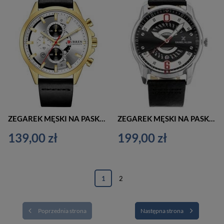
ZEGAREK MĘSKI NA PASKU ELEGANCKI CURREN 8325 (zc024a) - CHRONOGRAF
ZEGAREK MĘSKI NA PASKU ELEGANCKI DANIEL KLEIN 12155-5 (zl012a) + BOX
139,00 zł
199,00 zł
1
2
Poprzednia strona
Następna strona