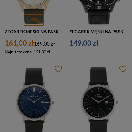
-5%
ZEGAREK MĘSKI NA PASKU SZARY JORDAN KERR - C2287 (zj093a)
ZEGAREK MĘSKI NA PASKU CZARNY NAVIFORCE LANCER - DUAL TIME (zn008a)
161,00 zł
149,00 zł
169,00 zł
Najniższa cena:
151,00 zł