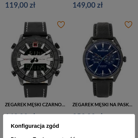
119,00 zł
149,00 zł
ZEGAREK MĘSKI CZARNO SREBRNY NAVIFORCE - NF9114 (zn046a)
ZEGAREK MĘSKI NA PASKU CZARNO GRANATOWY RUBICON RNCD69 - MULTIDATA (zr081b)
149,00 zł
359,00 zł
Konfiguracja zgód