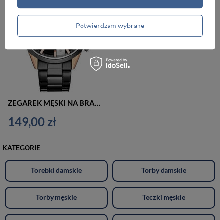
Potwierdzam wybrane
ZEGAREK MĘSKI NA BRANSOLECIE CASUAL CURREN 8325 (zc021b) - CHRONOGRAF
149,00 zł
KATEGORIE
Torebki damskie
Torby damskie
Torby męskie
Teczki męskie