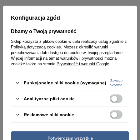
Konfiguracja zgód
Dbamy o Twoją prywatność
Sklep korzysta z plików cookie w celu realizacji usług zgodnie z
Polityką dotyczącą cookies
. Możesz określić warunki
przechowywania lub dostępu do cookie w Twojej przeglądarce.
Więcej informacji na temat warunków i prywatności można
znaleźć także na stronie
Prywatność i warunki Google
.
Zawsze
Funkcjonalne pliki cookie (wymagane)
aktywne
ZEGAREK MĘSKI NA BRANSOLECIE SREBRNY CURREN 8339 (zc015b) - CHRONOGRAF
ZEGAREK MĘSKI NA PASKU CASUAL CURREN 8325 (zc024d) - CHRONOGRAF
Analityczne pliki cookie
129,00 zł
139,00 zł
Reklamowe pliki cookie
Potwierdzam wszystkie