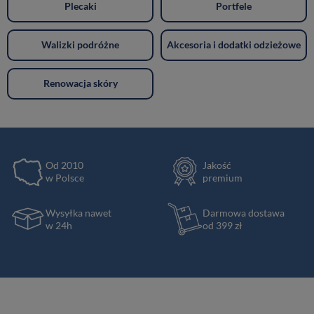
Plecaki
Portfele
Walizki podróżne
Akcesoria i dodatki odzieżowe
Renowacja skóry
Od 2010
Jakość
w Polsce
premium
Wysyłka nawet
Darmowa dostawa
w 24h
od 399 zł