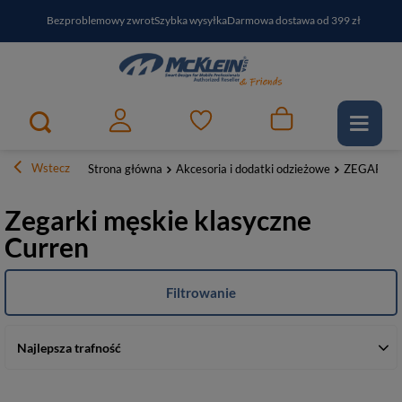
Bezproblemowy zwrot
Szybka wysyłka
Darmowa dostawa od 399 zł
PayPo - kup i zapłać za
30
dni
Zapisz się do newslettera i odbierz RABAT
Wstecz
Strona główna
Akcesoria i dodatki odzieżowe
ZEGARKI
Zegarki męskie klasyczne
Curren
Filtrowanie
Najlepsza trafność