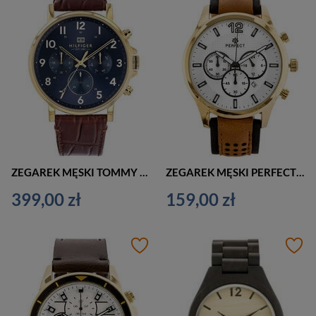
ZEGAREK MĘSKI TOMMY HILFIGER 1710380 DANIEL zf030b
ZEGAREK MĘSKI PERFECT CH01L ELEGANCKI CHRONOGRAF (zp354c)
399,00 zł
159,00 zł