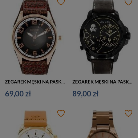
ZEGAREK MĘSKI NA PASKU ELEGANCKI EXTREIM EXT-Y017A-3A (zx090c)
ZEGAREK MĘSKI NA PASKU CASUAL ADEXE ADX-1613A-4A (zx082d)
69,00 zł
89,00 zł