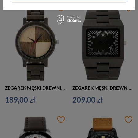
ZEGAREK MĘSKI DREWNIANY NA PASKU CASUAL BOBOBIRD (zx058a)
ZEGAREK MĘSKI DREWNIANY NA BRANSOLECIE CASUAL BOBOBIRD (zx059b)
189,00 zł
209,00 zł