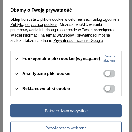
ZEGAREK MĘSKI DREWNIANY NA BRANSOLECIE (zx056e)
ZEGAREK NA PASKU CASUAL G. ROSSI - 3844A2 (zg235g) + BOX
Dbamy o Twoją prywatność
159,00 zł
159,00 zł
Sklep korzysta z plików cookie w celu realizacji usług zgodnie z
Polityką dotyczącą cookies
. Możesz określić warunki
przechowywania lub dostępu do cookie w Twojej przeglądarce.
Więcej informacji na temat warunków i prywatności można
znaleźć także na stronie
Prywatność i warunki Google
.
Zawsze
Funkcjonalne pliki cookie (wymagane)
aktywne
Analityczne pliki cookie
Reklamowe pliki cookie
ZEGAREK MĘSKI NA PASKU ELEGANCKI NAVIFORCE - NF9114 (zn046e)
ZEGAREK MĘSKI DREWNIANY NA PASKU CASUAL BOBOBIRD (zx065a)
Potwierdzam wszystkie
149,00 zł
149,00 zł
Potwierdzam wybrane