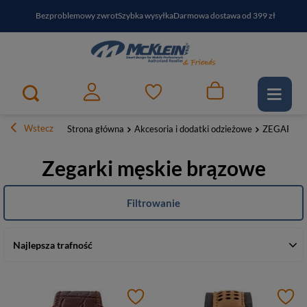
Bezproblemowy zwrot
Szybka wysyłka
Darmowa dostawa od 399 zł
PayPo - kup i zapłać za
30
dni
Zapisz się do newslettera i odbierz RABAT
Wstecz
Strona główna
Akcesoria i dodatki odzieżowe
ZEGARKI
Zegarki męskie brązowe
Filtrowanie
Najlepsza trafność