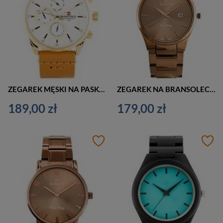
ZEGAREK MĘSKI NA PASKU CASUAL NAVIFORCE - NF9148 (zn085b) gold + BOX
ZEGAREK NA BRANSOLECIE ELEGANCKI G. ROSSI - 8245B2-2B3 (zg259f) brown + BOX
189,00 zł
179,00 zł