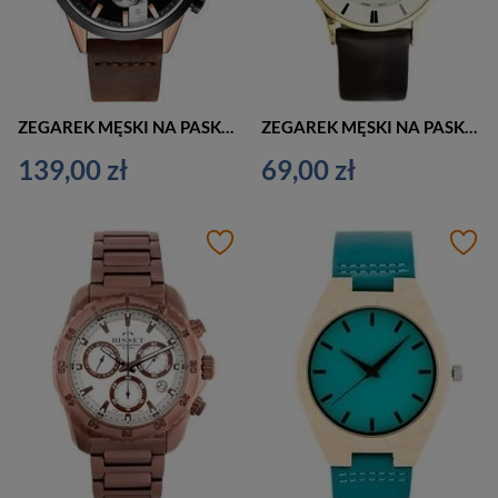
ZEGAREK MĘSKI NA PASKU CASUAL CURREN 8325 (zc024d) - CHRONOGRAF
ZEGAREK MĘSKI NA PASKU KLASYCZNY EXTREIM EXT-8095A-5A (zx092e)
139,00 zł
69,00 zł