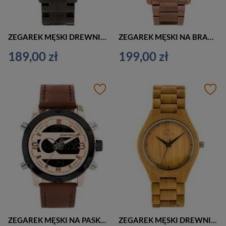
ZEGAREK MĘSKI DREWNIANY CIEMNO BRĄZOWY (zx052a)
ZEGAREK MĘSKI NA BRANSOLECIE BRĄZOWY G. ROSSI - 6647B (zg201e) + BOX
189,00 zł
199,00 zł
ZEGAREK MĘSKI NA PASKU BRĄZOWY NAVIFORCE - NF9097 (zn043e)
ZEGAREK MĘSKI DREWNIANY JASNO BRĄZOWY REDEAR (zx042c)