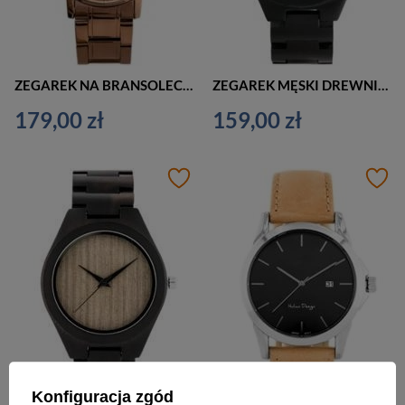
ZEGAREK NA BRANSOLECIE CASUAL G. ROSSI - 10194B-2B3 (zg257f) + BOX
ZEGAREK MĘSKI DREWNIANY NA BRANSOLECIE (zx056f)
179,00 zł
159,00 zł
Konfiguracja zgód