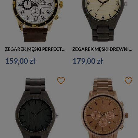
ZEGAREK MĘSKI PERFECT CH02L ELEGANCKI CHRONOGRAF (zp351b)
ZEGAREK MĘSKI DREWNIANY BRĄZOWY (zx054a)
159,00 zł
179,00 zł