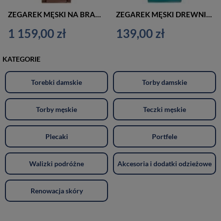
ZEGAREK MĘSKI NA BRANSOLECIE CASUAL BISSET BSDF16 - TYTANOWY (zb085c)
ZEGAREK MĘSKI DREWNIANY NA PASKU CASUAL (zx071a)
1 159,00 zł
139,00 zł
KATEGORIE
Torebki damskie
Torby damskie
Torby męskie
Teczki męskie
Plecaki
Portfele
Walizki podróżne
Akcesoria i dodatki odzieżowe
Renowacja skóry