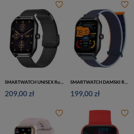
SMARTWATCH UNISEX Rubicon RNCF03 - ROZMOWY BLUETOOTH, ALWAYS ON DISPLAY (sr049g)
SMARTWATCH DAMSKI Rubicon RNCF03 - ROZMOWY BLUETOOTH, ALWAYS ON DISPLAY (sr049a)
209,00 zł
199,00 zł