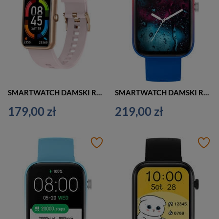
SMARTWATCH DAMSKI Rubicon RNCE98 - WYKONYWANIE POŁĄCZEŃ, PULSOKSYMETR (sr043a)
SMARTWATCH DAMSKI Rubicon RNCE97 - WYKONYWANIE POŁĄCZEŃ, CIŚNIENIE KRWI (sr041c)
179,00 zł
219,00 zł