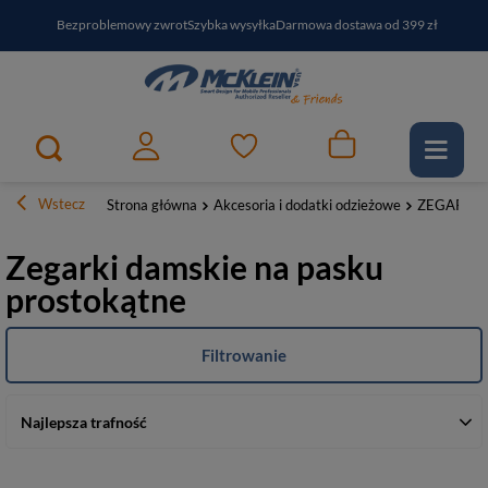
Bezproblemowy zwrot
Szybka wysyłka
Darmowa dostawa od 399 zł
PayPo - kup i zapłać za
30
dni
Zapisz się do newslettera i odbierz RABAT
Wstecz
Strona główna
Akcesoria i dodatki odzieżowe
ZEGARKI
Zegarki damskie na pasku
prostokątne
Filtrowanie
Najlepsza trafność