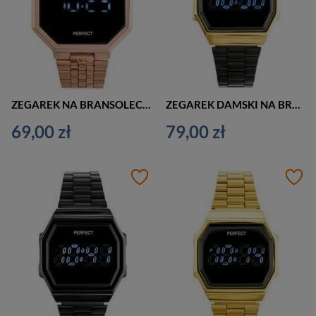
ZEGAREK NA BRANSOLECIE RÓŻOWE ZŁOTO LED PERFECT A8034 (zp917c)
ZEGAREK DAMSKI NA BRANSOLECIE ELEGANCKI LED PERFECT A8039 (zp916c)
69,00 zł
79,00 zł