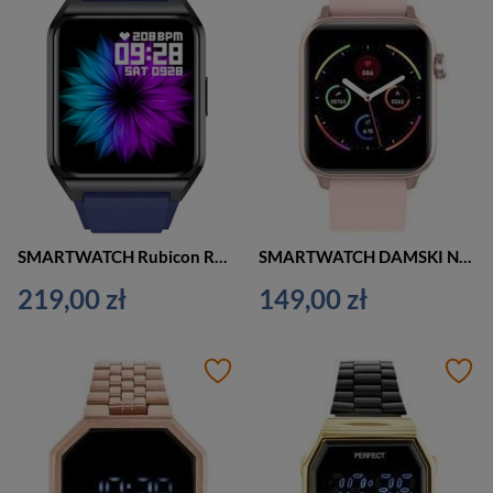
SMARTWATCH Rubicon RNCE89 UNISEX - WYKONYWANIE POŁĄCZEŃ, WŁASNE TARCZE (sr035h)
SMARTWATCH DAMSKI NA PASKU G. Rossi SW013-1 roseg/pink (sg008a)
219,00 zł
149,00 zł