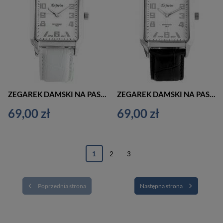
ZEGAREK DAMSKI NA PASKU BIAŁY EXTREIM EXT-9417A-7A (zx666g)
ZEGAREK DAMSKI NA PASKU KLASYCZNY EXTREIM EXT-9417A-3A (zx666c)
69,00 zł
69,00 zł
1
2
3
Poprzednia strona
Następna strona