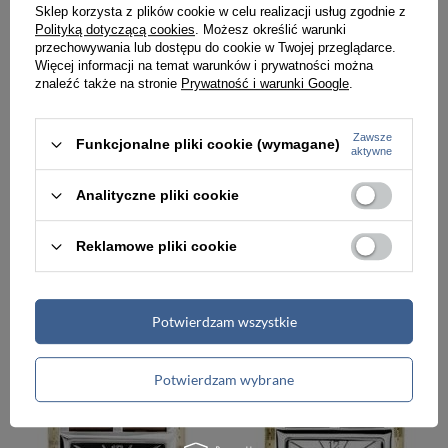
Sklep korzysta z plików cookie w celu realizacji usług zgodnie z
Polityką dotyczącą cookies
. Możesz określić warunki
przechowywania lub dostępu do cookie w Twojej przeglądarce.
Więcej informacji na temat warunków i prywatności można
znaleźć także na stronie
Prywatność i warunki Google
.
Zawsze
Funkcjonalne pliki cookie (wymagane)
aktywne
Analityczne pliki cookie
Reklamowe pliki cookie
ZEGAREK DAMSKI NA PASKU CASUAL EXTREIM EXT-Y013B-2A (zx674b)
ZEGAREK DAMSKI NA PASKU CASUAL EXTREIM EXT-Y013B-3A (zx674c)
69,00 zł
69,00 zł
Potwierdzam wszystkie
Potwierdzam wybrane