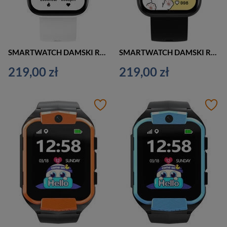
SMARTWATCH DAMSKI Rubicon RNCE97 - WYKONYWANIE POŁĄCZEŃ, CIŚNIENIE KRWI (sr041d)
SMARTWATCH DAMSKI Rubicon RNCE97 - WYKONYWANIE POŁĄCZEŃ, CIŚNIENIE KRWI (sr041b)
219,00 zł
219,00 zł