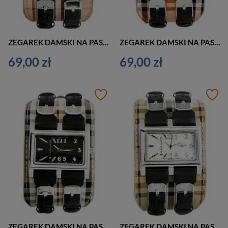
ZEGAREK DAMSKI NA PASKU CASUAL EXTREIM EXT-Y013A-7A (zx673g)
ZEGAREK DAMSKI NA PASKU CASUAL EXTREIM EXT-Y013B-1A (zx674a)
69,00 zł
69,00 zł
ZEGAREK DAMSKI NA PASKU CASUAL EXTREIM EXT-Y013A-6A (zx673f)
ZEGAREK DAMSKI NA PASKU CASUAL EXTREIM EXT-Y013A-4A (zx673d)