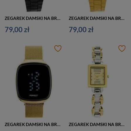
ZEGAREK DAMSKI NA BRANSOLECIE ELEGANCKI LED PERFECT A8039 (zp916d)
ZEGAREK DAMSKI NA BRANSOLECIE ZŁOTY LED PERFECT A8039 (zp916b)
79,00 zł
79,00 zł
ZEGAREK DAMSKI NA BRANSOLECIE CASUAL LED PERFECT A8036 (zp915b)
ZEGAREK DAMSKI NA BRANSOLECIE ELEGANCKI EXTREIM EXT-Y003A-3A (zx679c)