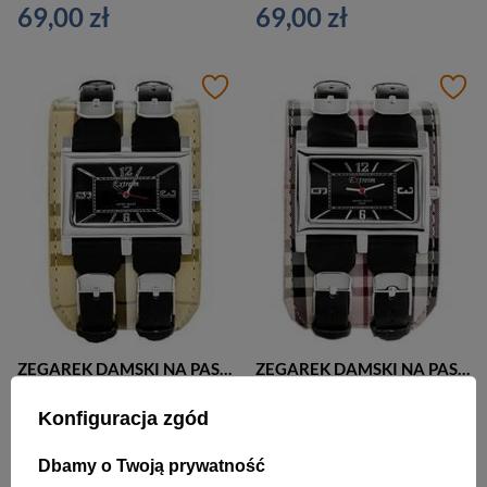
69,00 zł
69,00 zł
ZEGAREK DAMSKI NA PASKU CASUAL EXTREIM EXT-Y013B-6A (zx674f)
ZEGAREK DAMSKI NA PASKU CASUAL EXTREIM EXT-Y013B-7A (zx674g)
69,00 zł
69,00 zł
Konfiguracja zgód
Dbamy o Twoją prywatność