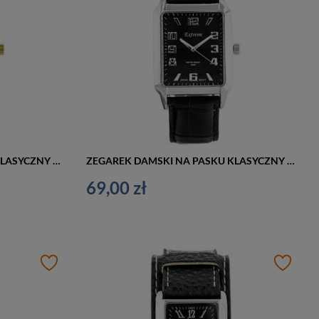
ZEGAREK DAMSKI NA PASKU KLASYCZNY EXTREIM EXT-9417A-5A (zx666e)
ZEGAREK DAMSKI NA PASKU KLASYCZNY EXTREIM EXT-9417A-2A (zx666b)
69,00 zł