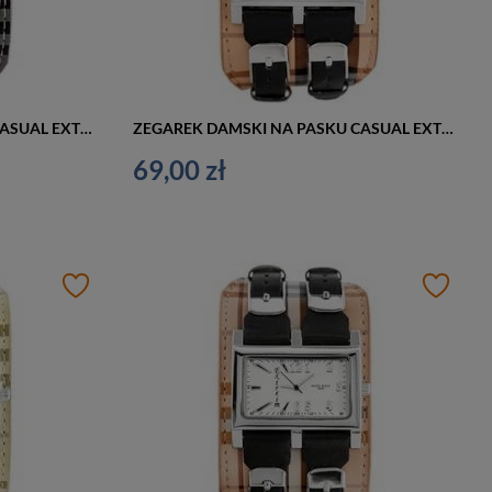
ZEGAREK DAMSKI NA PASKU CASUAL EXTREIM EXT-Y013B-7A (zx674g)
ZEGAREK DAMSKI NA PASKU CASUAL EXTREIM EXT-Y013B-2A (zx674b)
69,00 zł