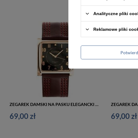
Analityczne pliki coo
Reklamowe pliki coo
Potwier
ZEGAREK DAMSKI NA PASKU ELEGANCKI EXTREIM EXT-Y020B-4A (zx668d)
69,00 zł
69,00 zł