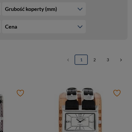
Grubość koperty (mm)
Cena
1
2
3