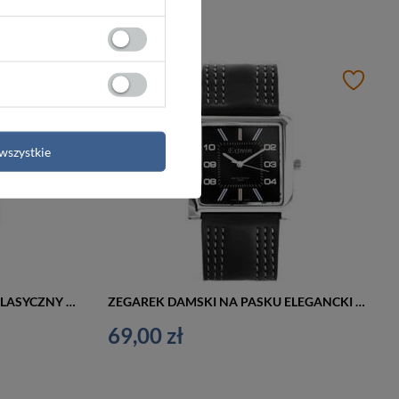
wszystkie
ZEGAREK DAMSKI NA PASKU KLASYCZNY EXTREIM EXT-Y020B-1A (zx668a)
ZEGAREK DAMSKI NA PASKU ELEGANCKI EXTREIM EXT-Y020A-2A (zx667b)
69,00 zł