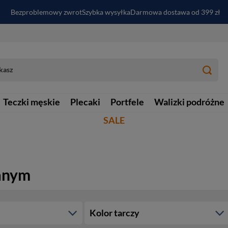
Bezproblemowy zwrot
Szybka wysyłka
Darmowa dostawa od 399 zł
PayPo - kup i zapłać za
30
dni
Zapisz się do newslettera i odbierz RABAT
Teczki męskie
Plecaki
Portfele
Walizki podróżne
SALE
ianym
Kolor tarczy