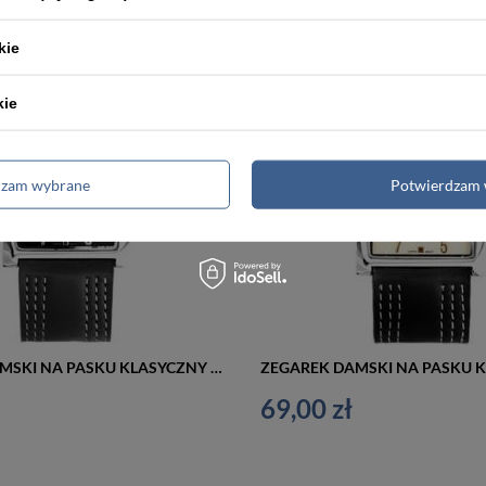
kie
kie
dzam wybrane
Potwierdzam 
ZEGAREK DAMSKI NA PASKU KLASYCZNY EXTREIM EXT-Y020B-2A (zx668b)
69,00 zł