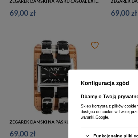
ZEGAREK DAMSKI NA PASKU CASUAL EXTREIM EXT-Y013B-1A (zx674a)
69,00 zł
69,00 zł
Konfiguracja zgód
Dbamy o Twoją prywatn
Sklep korzysta z plików cookie 
dostępu do cookie w Twojej prz
warunki Google
.
ZEGAREK DAMSKI NA PASKU CASUAL EXTREIM EXT-Y013A-2A (zx673b)
69,00 zł
69,00 zł
Funkcjonalne pliki 