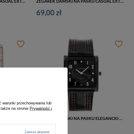
ZEGAREK DAMSKI NA PASKU CASUAL EXTREIM EXT-Y013A-4A (zx673d)
ZEGAREK DAMSKI NA PASKU CASUAL EXTREIM EXT-Y013A-5A (zx673e)
69,00 zł
ć warunki przechowywania lub
 także na stronie
Prywatność i
ZEGAREK DAMSKI NA PASKU CASUAL EXTREIM EXT-Y013A-1A (zx673a)
ZEGAREK DAMSKI NA PASKU ELEGANCKI EXTREIM EXT-Y020B-3A (zx668c)
69,00 zł
Zawsze aktywne