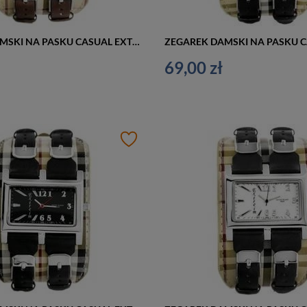
ZEGAREK DAMSKI NA PASKU CASUAL EXTREIM EXT-Y013B-4A (zx674d)
69,00 zł