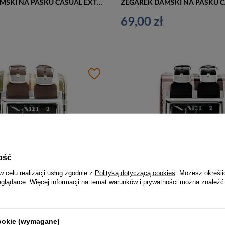
ZEGAREK DAMSKI NA PASKU CASUAL EXTREIM EXT-Y013A-6A (zx673f)
69,00 zł
ość
w celu realizacji usług zgodnie z
Polityką dotyczącą cookies
. Możesz określi
eglądarce. Więcej informacji na temat warunków i prywatności można znaleźć
ZEGAREK DAMSKI NA PASKU CASUAL EXTREIM EXT-Y013A-3A (zx673c)
69,00 zł
cookie (wymagane)