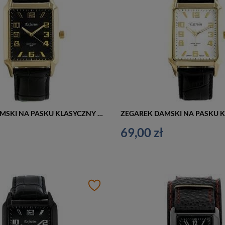
ZEGAREK DAMSKI NA PASKU KLASYCZNY EXTREIM EXT-9417A-4A (zx666d)
69,00 zł