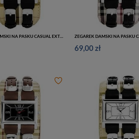
ZEGAREK DAMSKI NA PASKU CASUAL EXTREIM EXT-Y013B-6A (zx674f)
69,00 zł