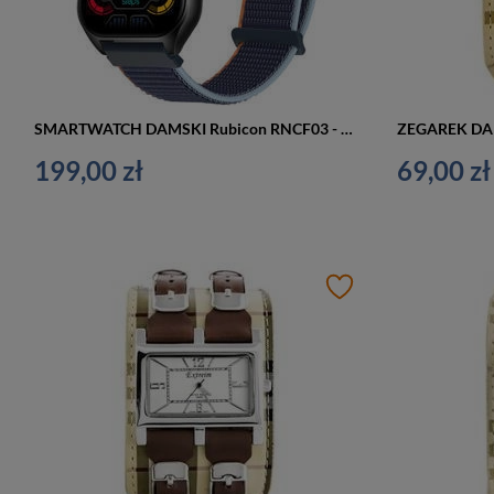
SMARTWATCH DAMSKI Rubicon RNCF03 - ROZMOWY BLUETOOTH, ALWAYS ON DISPLAY (sr049a)
199,00 zł
69,00 zł