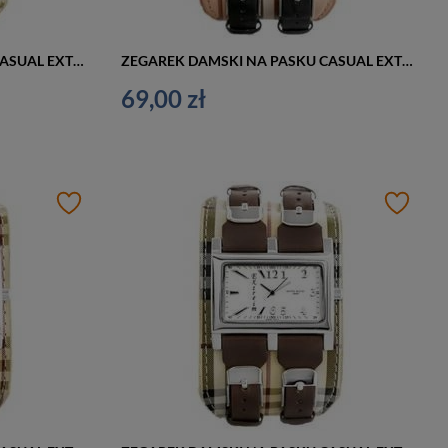
ZEGAREK DAMSKI NA PASKU CASUAL EXTREIM EXT-Y013B-5A (zx674e)
ZEGAREK DAMSKI NA PASKU CASUAL EXTREIM EXT-Y013A-7A (zx673g)
69,00 zł