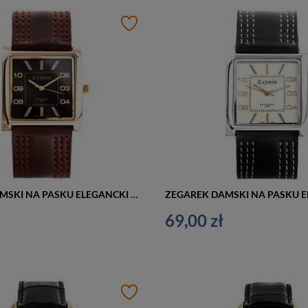
ZEGAREK DAMSKI NA PASKU ELEGANCKI EXTREIM EXT-Y020A-4A (zx667d)
69,00 zł