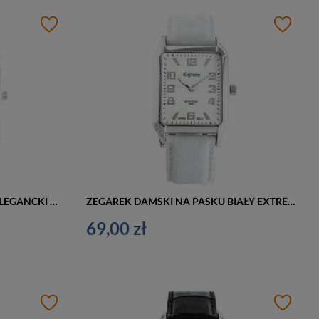
ZEGAREK DAMSKI NA PASKU ELEGANCKI EXTREIM EXT-Y020A-1A (zx667a)
ZEGAREK DAMSKI NA PASKU BIAŁY EXTREIM EXT-9417A-7A (zx666g)
69,00 zł