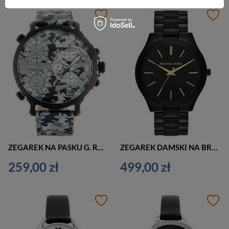
ZEGAREK NA PASKU G. ROSSI - E11706A2-6F2 (zg336d) + BOX
ZEGAREK DAMSKI NA BRANSOLECIE ELEGANCKI MICHAEL KORS MK3221 - SLIM RUNWAY (zx690e)
259,00 zł
499,00 zł