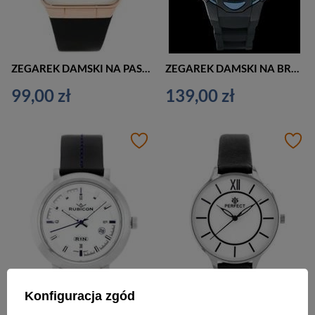
ZEGAREK DAMSKI NA PASKU CASUAL PACIFIC RAPPO 2 (zy580a)
ZEGAREK DAMSKI NA BRANSOLECIE CASUAL OCEANIC AD1035 - MULTITIME - WR100 (ze512a)
99,00 zł
139,00 zł
Konfiguracja zgód