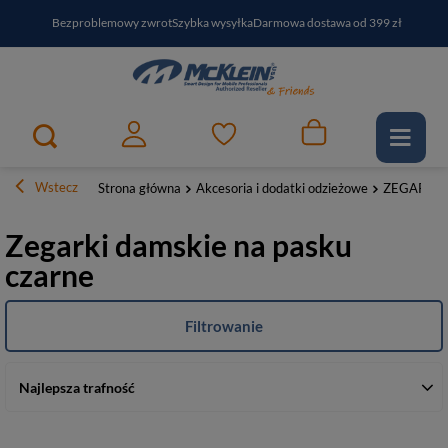
Bezproblemowy zwrot
Szybka wysyłka
Darmowa dostawa od 399 zł
PayPo - kup i zapłać za
30
dni
Zapisz się do newslettera i odbierz RABAT
Wstecz
Strona główna
Akcesoria i dodatki odzieżowe
ZEGARKI
Zegarki damskie na pasku
czarne
Filtrowanie
Najlepsza trafność