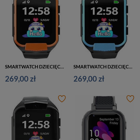
SMARTWATCH DZIECIĘCY PACIFIC 32-3 KIDS - POMARAŃCZOWO CZARNY (sy028c)
SMARTWATCH DZIECIĘCY PACIFIC 32-2 KIDS - CZARNO NIEBIESKI (sy028b)
269,00 zł
269,00 zł