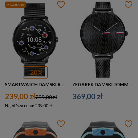
PROMOCJA
-20%
SMARTWATCH DAMSKI Rubicon RNBE66 - WŁASNE TARCZE (sr014e)
ZEGAREK DAMSKI TOMMY HILFIGER 1782160 ALEXA zf545d
239,00 zł
369,00 zł
299,00 zł
Najniższa cena:
239,00 zł