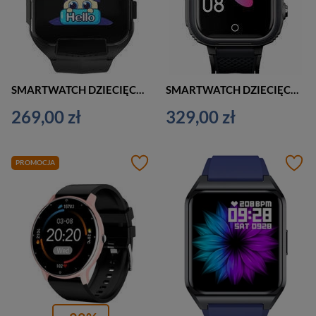
SMARTWATCH DZIECIĘCY PACIFIC 32-1 KIDS - CZARNY (sy028a)
SMARTWATCH DZIECIĘCY PACIFIC 30-1 KIDS - CZARNY (sy026a)
269,00 zł
329,00 zł
PROMOCJA