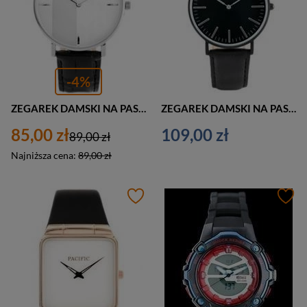
-4%
ZEGAREK DAMSKI NA PASKU CASUAL JORDAN KERR - RA1332 (zj861a) - antyalergiczny
ZEGAREK DAMSKI NA PASKU CZARNY PACIFIC CLOSE (zy588a) - black/silver
85,00 zł
109,00 zł
89,00 zł
Najniższa cena:
89,00 zł