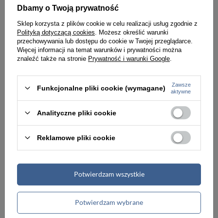
ZEGAREK DAMSKI NA PASKU KLASYCZNY RUBICON ARWENA (zr537a)
ZEGAREK DAMSKI NA PASKU KLASYCZNY PERFECT E346-2 (zp962c)
Dbamy o Twoją prywatność
139,00 zł
89,00 zł
Sklep korzysta z plików cookie w celu realizacji usług zgodnie z
Polityką dotyczącą cookies
. Możesz określić warunki
przechowywania lub dostępu do cookie w Twojej przeglądarce.
Więcej informacji na temat warunków i prywatności można
znaleźć także na stronie
Prywatność i warunki Google
.
Zawsze
Funkcjonalne pliki cookie (wymagane)
aktywne
Analityczne pliki cookie
Reklamowe pliki cookie
Potwierdzam wszystkie
SMARTWATCH DAMSKI NA PASKU Rubicon RNBE64 - CIŚNIENIOMIERZ, PULSOKSYMETR (sr013d)
SMARTWATCH DAMSKI NA BRANSOLECIE G. Rossi SW020-2 - CIŚNIENIOMIERZ, PULSOKSYMETR (sg013b)
239,00 zł
239,00 zł
Potwierdzam wybrane