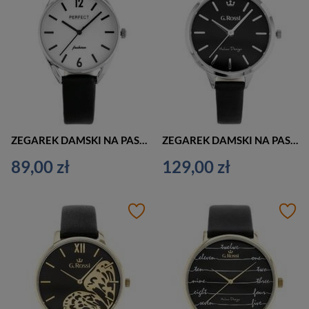
ZEGAREK DAMSKI NA PASKU KLASYCZNY PERFECT E347 (zp954f)
ZEGAREK DAMSKI NA PASKU CASUAL G. ROSSI - 10296A5-1A1 (zg863a) + BOX
89,00 zł
129,00 zł