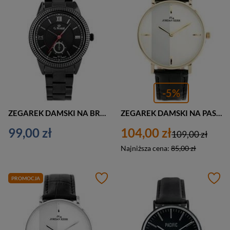
-5%
ZEGAREK DAMSKI NA BRANSOLECIE CZARNY G. ROSSI - 11922B (zg703d) + BOX
ZEGAREK DAMSKI NA PASKU CASUAL JORDAN KERR - RA1332 (zj861b) - antyalergiczny
99,00 zł
104,00 zł
109,00 zł
Najniższa cena:
85,00 zł
PROMOCJA