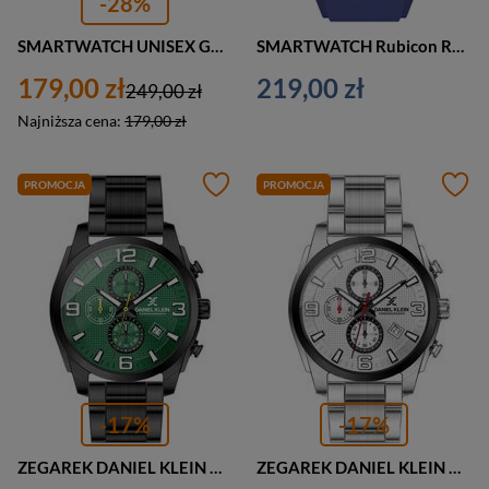
-28%
SMARTWATCH UNISEX GRAVITY GT1-2 NA PASKU - PULSOMETR, WŁASNE TARCZE (sg015b)
SMARTWATCH Rubicon RNCE89 UNISEX - WYKONYWANIE POŁĄCZEŃ, WŁASNE TARCZE (sr035h)
179,00 zł
219,00 zł
249,00 zł
Najniższa cena:
179,00 zł
PROMOCJA
PROMOCJA
-17%
-17%
ZEGAREK DANIEL KLEIN DK12886-5 komplet prezentowy zielony (zl018e) - CHRONORGAF
ZEGAREK DANIEL KLEIN DK12886-1 komplet prezentowy dla niego (zl018a) - CHRONORGAF