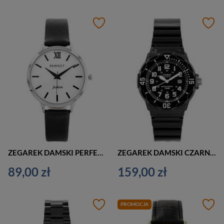
ZEGAREK DAMSKI PERFECT L202 KLASYCZNY (zp988e)
ZEGAREK DAMSKI CZARNY CASIO LRW-200H 1BV (zd557b)
89,00 zł
159,00 zł
PROMOCJA