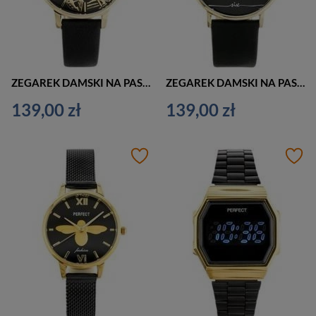
ZEGAREK DAMSKI NA PASKU CZARNO ZŁOTY G. ROSSI - 12177A5-1A2 (zg848c) + BOX
ZEGAREK DAMSKI NA PASKU KLASYCZNY G. ROSSI - 12600A-1A2 (zg844c) + BOX
139,00 zł
139,00 zł