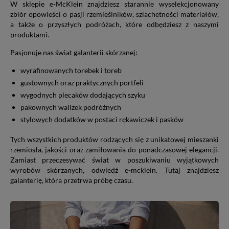
W sklepie e-McKlein znajdziesz starannie wyselekcjonowany
zbiór opowieści o pasji rzemieślników, szlachetności materiałów,
a także o przyszłych podróżach, które odbędziesz z naszymi
produktami.
Pasjonuje nas świat galanterii skórzanej:
wyrafinowanych torebek i toreb
gustownych oraz praktycznych portfeli
wygodnych plecaków dodających szyku
pakownych walizek podróżnych
stylowych dodatków w postaci rękawiczek i pasków
Tych wszystkich produktów rodzących się z unikatowej mieszanki
rzemiosła, jakości oraz zamiłowania do ponadczasowej elegancji.
Zamiast przeczesywać świat w poszukiwaniu wyjątkowych
wyrobów skórzanych, odwiedź e-mcklein. Tutaj znajdziesz
galanterię, która przetrwa próbę czasu.