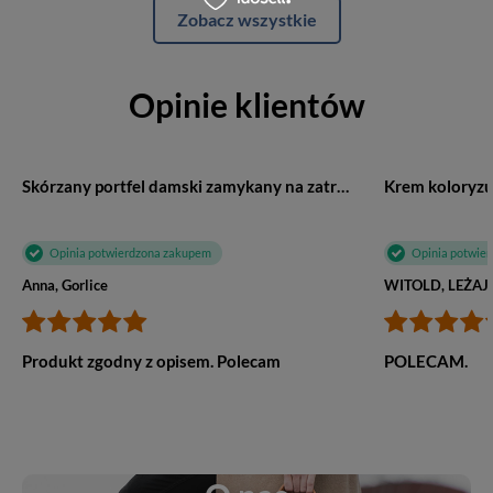
Zobacz wszystkie
Opinie klientów
Skórzany portfel damski zamykany na zatrzask beżowy - Rovicky R-613-DDW
Opinia potwierdzona zakupem
Opinia potwie
Anna, Gorlice
WITOLD, LEŻAJ
Produkt zgodny z opisem. Polecam
POLECAM.