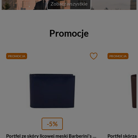
Zobacz wszystkie
Promocje
PROMOCJA
PROMOCJA
-5%
Portfel ze skóry licowej męski Barberini's 8051-4 klasyczny granatowy