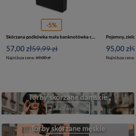
-5%
Skórzana podkówka mała banknotówka czarna - Albatros G99
57,00 zł
59,99 zł
95,00 zł
9
Najniższa cena:
69,00 zł
Najniższa cena:
Torby skórzane damskie
Zobacz wszystkie
Torby skórzane męskie