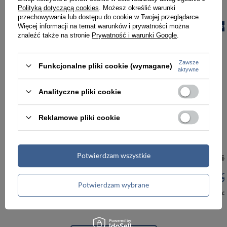
Polityką dotyczącą cookies
. Możesz określić warunki
przechowywania lub dostępu do cookie w Twojej przeglądarce.
Więcej informacji na temat warunków i prywatności można
PROMOCJA
NOWOŚĆ
PROMOCJA
NOW
znaleźć także na stronie
Prywatność i warunki Google
.
Zawsze
Funkcjonalne pliki cookie (wymagane)
aktywne
Analityczne pliki cookie
Reklamowe pliki cookie
-5%
Potwierdzam wszystkie
Torebka z poliestru damska Peterson JK6-04 listonoszka crossbody średnia ciemnobeżowa
95,00 zł
99,99 zł
95,00 zł
9
Potwierdzam wybrane
Najniższa cena:
95,00 zł
Najniższa cena: