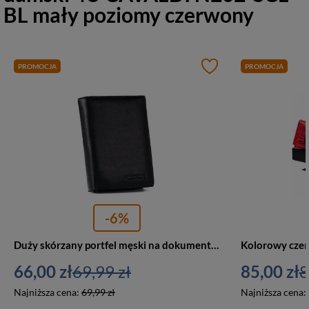
BL mały poziomy czerwony
PROMOCJA
PROMOCJA
-6%
Duży skórzany portfel męski na dokumenty czarny — Cavaldi M302-PU
66,00 zł
69,99 zł
85,00 zł
8
Najniższa cena:
69,99 zł
Najniższa cena: