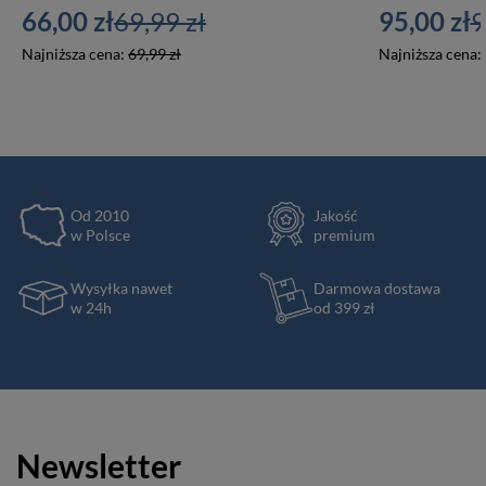
66,00 zł
69,99 zł
95,00 zł
9
Najniższa cena:
69,99 zł
Najniższa cena:
Od 2010
Jakość
w Polsce
premium
Wysyłka nawet
Darmowa dostawa
w 24h
od 399 zł
Newsletter