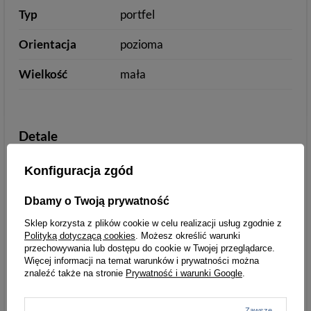
Typ
portfel
Orientacja
pozioma
Wielkość
mała
Detale
Styl
miejski/casual
Konfiguracja zgód
Zamknięcie
zatrzask
Dbamy o Twoją prywatność
Wzór
bez wzoru
Sklep korzysta z plików cookie w celu realizacji usług zgodnie z
Polityką dotyczącą cookies
. Możesz określić warunki
przechowywania lub dostępu do cookie w Twojej przeglądarce.
Ilość przegródek
6-10
Więcej informacji na temat warunków i prywatności można
na karty
znaleźć także na stronie
Prywatność i warunki Google
.
Kolor okuć
srebrny
Zawsze