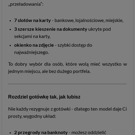
„przeładowania”:
7 slotów na karty
- bankowe, lojalnościowe, miejskie,
3 szersze kieszenie na dokumenty
ukryte pod
sekcjami na karty,
okienko na zdjęcie
- szybki dostęp do
najważniejszego.
To dobry wybór dla osób, które wolą mieć wszystko w
jednym miejscu, ale bez dużego portfela.
Rozdziel gotówkę tak, jak lubisz
Nie każdy rezygnuje z gotówki - dlatego ten model daje Ci
prosty, wygodny układ:
2 przegrody na banknoty
- możesz oddzielić