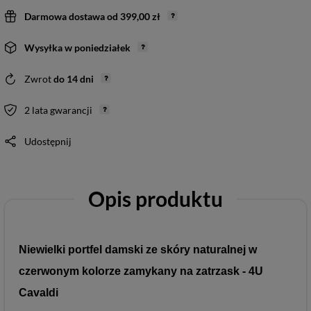
Darmowa dostawa
od
399,00 zł
Wysyłka
w poniedziałek
Zwrot
do
14
dni
2 lata gwarancji
Udostępnij
Opis produktu
Niewielki portfel damski ze skóry naturalnej w
czerwonym kolorze zamykany na zatrzask - 4U
Cavaldi