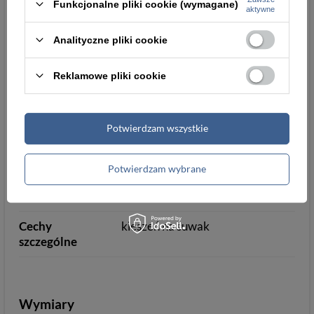
Funkcjonalne pliki cookie (wymagane)
aktywne
Kieszeń na
zamykana na zatrzask
monety
Analityczne pliki cookie
Ochrona RFID
nie
Reklamowe pliki cookie
Informacje dodatkowe
Potwierdzam wszystkie
Pudełko
nie
Potwierdzam wybrane
Dowód
nie mieści
rejestracyjny
Cechy
kieszeń na suwak
szczególne
Wymiary