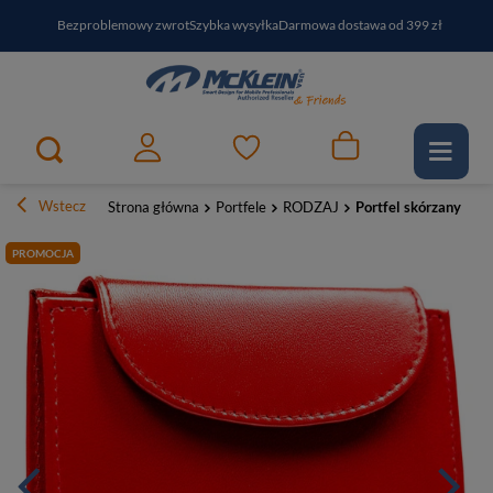
Bezproblemowy zwrot
Szybka wysyłka
Darmowa dostawa od 399 zł
PayPo - kup i zapłać za
30
dni
Zapisz się do newslettera i odbierz RABAT
Wstecz
Strona główna
Portfele
RODZAJ
Portfel skórzany da
PROMOCJA