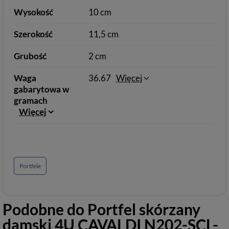
Wysokość
10 cm
Szerokość
11,5 cm
Grubość
2 cm
Waga
36.67
Więcej
gabarytowa w
gramach
Więcej
Portfele
Podobne do
Portfel skórzany
damski 4U CAVALDI N202-SCL-