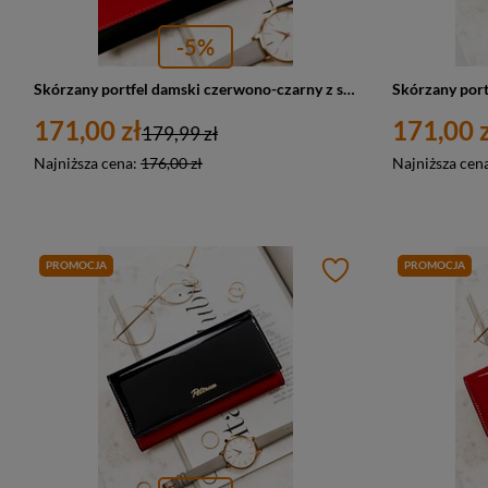
-5%
Skórzany portfel damski czerwono-czarny z sekcją na bilon bigiel - Peterson 1N-445
171,00 zł
171,00 z
179,99 zł
Najniższa cena:
176,00 zł
Najniższa cen
PROMOCJA
PROMOCJA