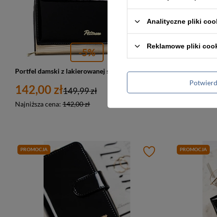
Analityczne pliki coo
Reklamowe pliki coo
-5%
Portfel damski z lakierowanej skóry naturalnej w czarno-złotym kolorze, wyposażony w system RFID - Peterson
Potwier
142,00 zł
190,00 z
149,99 zł
Najniższa cena:
142,00 zł
Najniższa cen
PROMOCJA
PROMOCJA