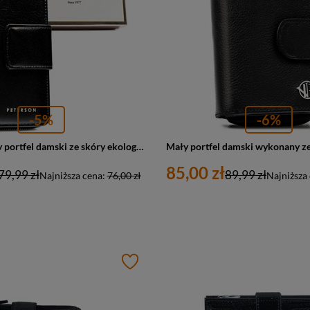
-5%
-6%
Duży, pionowy portfel damski ze skóry ekologicznej w czarnym kolorze - Peterson
85,00 zł
79,99 zł
89,99 zł
Najniższa cena:
76,00 zł
Najniższa