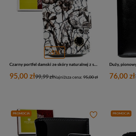
-5%
Czarny portfel damski ze skóry naturalnej z systemem RFID, zamykany zatrzaskiem i suwakiem - Peterson
95,00 zł
76,00 zł
99,99 zł
Najniższa cena:
95,00 zł
PROMOCJA
PROMOCJA