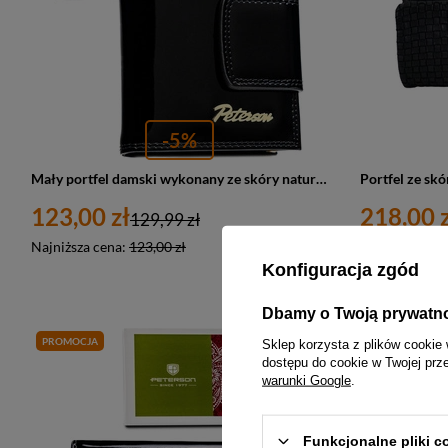
-5%
Mały portfel damski wykonany ze skóry naturalnej w czarno-złotym kolorze wyposażony w system RFID - Peterson
123,00 zł
218,00 z
129,99 zł
Najniższa cena:
123,00 zł
Najniższa cen
Konfiguracja zgód
Dbamy o Twoją prywatn
PROMOCJA
PROMOCJA
Sklep korzysta z plików cookie 
dostępu do cookie w Twojej prz
warunki Google
.
Funkcjonalne pliki 