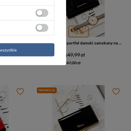
-5%
Skórzany portfel damski na zamek czarny RFID - Peterson PL-418
Skórzany czarny portfel damski zamykany na zatrzask bigiel - Peterson PL-445
wszystkie
142,00 zł
149,99 zł
Najniższa cena:
147,00 zł
PROMOCJA