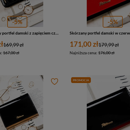
-5%
-5%
Duży skórzany portfel damski z zapięciem czarny - Peterson PL-603
ł
171,00 zł
169,99 zł
179,99 zł
a:
167,00 zł
Najniższa cena:
176,00 zł
PROMOCJA