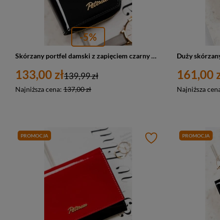
-5%
Skórzany portfel damski z zapięciem czarny RFID - Peterson 1N-602
133,00 zł
161,00 z
139,99 zł
Najniższa cena:
137,00 zł
Najniższa cen
PROMOCJA
PROMOCJA