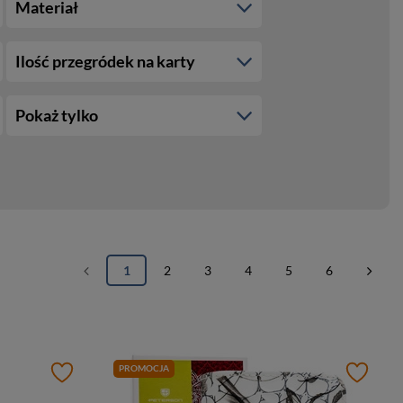
Materiał
Ilość przegródek na karty
Pokaż tylko
1
2
3
4
5
6
PROMOCJA