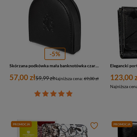
-5%
Skórzana podkówka mała banknotówka czarna - Albatros G99
57,00 zł
123,00 z
59,99 zł
Najniższa cena:
69,00 zł
Najniższa cen
PROMOCJA
PROMOCJA