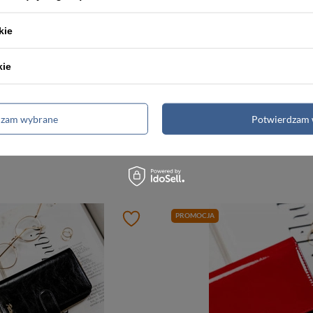
kie
kie
-5%
-5%
Skórzany lakierowany portfel damski czarny na suwak RFID - Peterson BC-418
dzam wybrane
Potwierdzam 
ł
190,00 zł
199,99 zł
199,99 zł
a:
196,00 zł
Najniższa cena:
196,00 zł
PROMOCJA