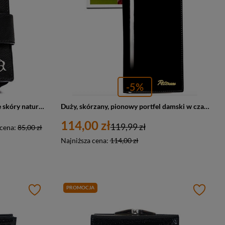
-5%
Mały portfel damski wykonany ze skóry naturalnej w czarnym kolorze - Rovicky
Duży, skórzany, pionowy portfel damski w czarnym kolorze zamykany na magnes - Peterson
114,00 zł
119,99 zł
 cena:
85,00 zł
Najniższa cena:
114,00 zł
PROMOCJA