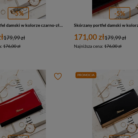
-5%
-5%
Skórzany portfel damski w kolorze czarno-złotym z kieszenią na suwak - Peterson 1N-445
ł
171,00 zł
179,99 zł
179,99 zł
a:
176,00 zł
Najniższa cena:
176,00 zł
PROMOCJA