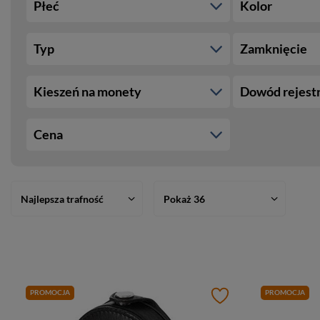
Płeć
Kolor
Typ
Zamknięcie
Kieszeń na monety
Dowód rejest
Cena
Najlepsza trafność
Pokaż 36
PROMOCJA
PROMOCJA