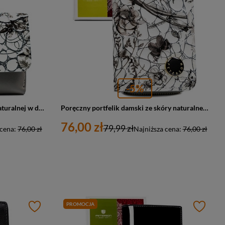
-5%
Mały portfelik damski ze skóry naturalnej w dominującym czarnym kolorze - Peterson
Poręczny portfelik damski ze skóry naturalnej w czarnym kolorze zamykany zatrzaskiem i suwakiem - Peterson
76,00 zł
79,99 zł
 cena:
76,00 zł
Najniższa cena:
76,00 zł
PROMOCJA