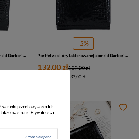
-5%
Portfel ze skóry lakierowanej damski Barberini's 8346-A-1 na zatrzask czarny
Portfel ze skóry lakierowanej damski Barberini's 7015-A-1 składany czarny
132,00 zł
139,00 zł
Najniższa cena:
132,00 zł
PROMOCJA
ć warunki przechowywania lub
 także na stronie
Prywatność i
Zawsze aktywne