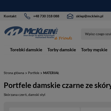
Kontakt
+48 730 318 088
sklep@mcklein.pl
Torebki damskie
Torby damskie
Torby męskie
Strona główna
Portfele
MATERIAŁ
Portfele damskie czarne ze skór
Skórzana czerń, damski styl