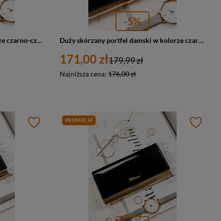
-5%
Skórzany portfel damski w kolorze czarno-czerwonym lakierowany - Peterson 1N-411
Duży skórzany portfel damski w kolorze czarno-złotym - Peterson 1N-411
171,00 zł
179,99 zł
Najniższa cena:
176,00 zł
PROMOCJA