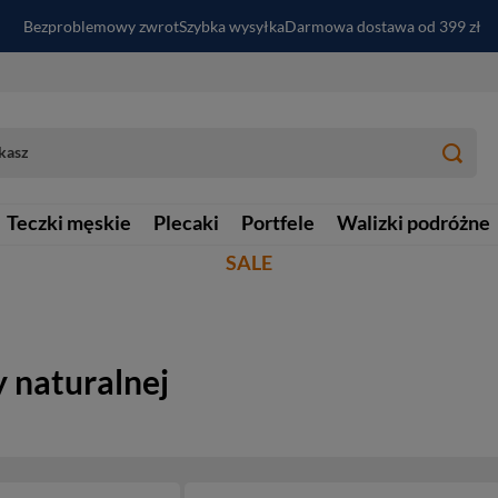
Bezproblemowy zwrot
Szybka wysyłka
Darmowa dostawa od 399 zł
PayPo - kup i zapłać za
30
dni
Zapisz się do newslettera i odbierz RABAT
Teczki męskie
Plecaki
Portfele
Walizki podróżne
SALE
y naturalnej