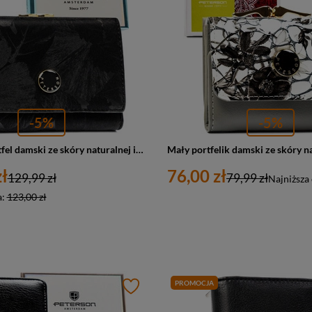
-5%
-5%
Elegancki portfel damski ze skóry naturalnej i ekologicznej w czarnym kolorze - Peterson
ł
76,00 zł
129,99 zł
79,99 zł
Najniższa
a:
123,00 zł
PROMOCJA