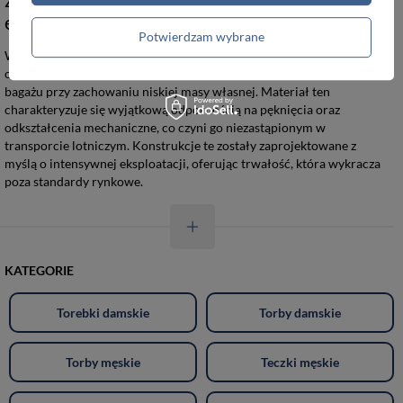
estetyką
Potwierdzam wybrane
Walizki podróżne wykonane z wysokiej klasy polipropylenu stanowią
optymalny wybór dla osób wymagających maksymalnej ochrony
bagażu przy zachowaniu niskiej masy własnej. Materiał ten
charakteryzuje się wyjątkową odpornością na pęknięcia oraz
odkształcenia mechaniczne, co czyni go niezastąpionym w
transporcie lotniczym. Konstrukcje te zostały zaprojektowane z
myślą o intensywnej eksploatacji, oferując trwałość, która wykracza
poza standardy rynkowe.
KATEGORIE
Torebki damskie
Torby damskie
Torby męskie
Teczki męskie