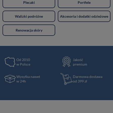
Plecaki
Portfele
Walizki podróżne
Akcesoria i dodatki odzieżowe
Renowacja skóry
Od 2010
Jakość
w Polsce
premium
Wysyłka nawet
Darmowa dostawa
w 24h
od 399 zł