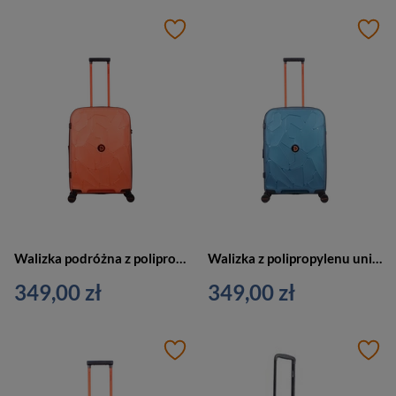
Walizka podróżna z polipropylenu unisex Discovery LAVA średnia 4 koła pomarańczowa
Walizka z polipropylenu unisex Discovery LAVA podróżna średnia niebieska metaliczna
349,00 zł
349,00 zł