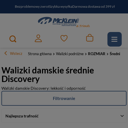
Bezproblemowy zwrot
Szybka wysyłka
Darmowa dostawa od 399 zł
PayPo - kup i zapłać za
30
dni
Zapisz się do newslettera i odbierz RABAT
Wstecz
Strona główna
Walizki podróżne
ROZMIAR
Średnie
Walizki damskie średnie
Discovery
Walizki damskie Discovery: lekkość i odporność
Filtrowanie
Najlepsza trafność