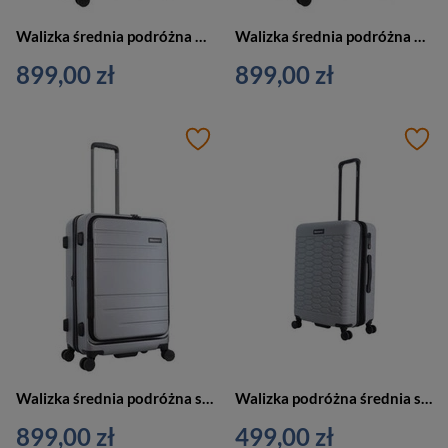
Walizka średnia podróżna niebieska 4 kółka - Discovery PATROL D003HA.60.119
Walizka średnia podróżna antracytowa 4 kółka - Discovery PATROL D003HA.60.89
899,00 zł
899,00 zł
Walizka średnia podróżna srebrna - Discovery PATROL D003HA.60.23
Walizka podróżna średnia srebrna 4 kółka - Discovery REPTILE D004HA.60.23
899,00 zł
499,00 zł