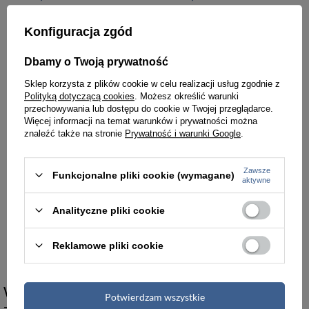
Konfiguracja zgód
Dbamy o Twoją prywatność
Sklep korzysta z plików cookie w celu realizacji usług zgodnie z
Polityką dotyczącą cookies
. Możesz określić warunki
przechowywania lub dostępu do cookie w Twojej przeglądarce.
Więcej informacji na temat warunków i prywatności można
znaleźć także na stronie
Prywatność i warunki Google
.
Zawsze
Funkcjonalne pliki cookie (wymagane)
aktywne
Analityczne pliki cookie
Walizka podróżna średnia czarna 4 kółka - Discovery REPTILE D004HA.60.06
459,00 zł
Reklamowe pliki cookie
Walizki damskie średnie Discovery łączą
Potwierdzam wszystkie
zaawansowaną inżynierię z nowoczesną