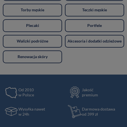
Torby męskie
Teczki męskie
Plecaki
Portfele
Walizki podróżne
Akcesoria i dodatki odzieżowe
Renowacja skóry
Od 2010
Jakość
w Polsce
premium
Wysyłka nawet
Darmowa dostawa
w 24h
od 399 zł