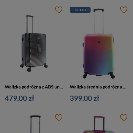
BESTSELLER
Walizka podróżna z ABS unisex Saxoline Twist Trunk M średnia na 4 kółkach czarna
Walizka średnia podróżna kolorowa - SAXOLINE Rainbow 1446H0.60.10
479,00 zł
399,00 zł