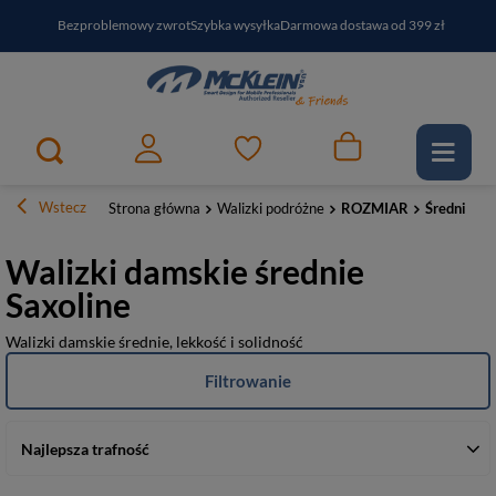
Bezproblemowy zwrot
Szybka wysyłka
Darmowa dostawa od 399 zł
PayPo - kup i zapłać za
30
dni
Zapisz się do newslettera i odbierz RABAT
Wstecz
Strona główna
Walizki podróżne
ROZMIAR
Średnie
Walizki damskie średnie
Saxoline
Walizki damskie średnie, lekkość i solidność
Filtrowanie
Najlepsza trafność