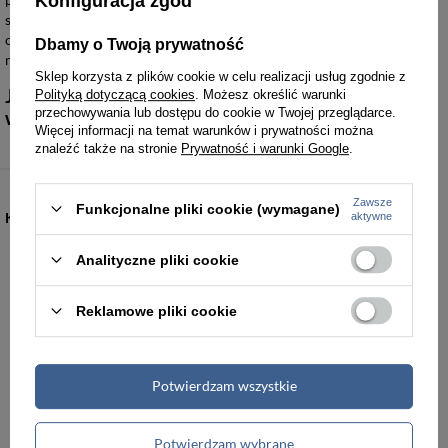
Konfiguracja zgód
skorupie skutecznie zabezpiecza zawartość przed naciskiem, a
optymalna pojemność pozwala na sprawne spakowanie ekwipunku
Dbamy o Twoją prywatność
na tygodniowy wyjazd.
Sklep korzysta z plików cookie w celu realizacji usług zgodnie z
Jakie materiały i warianty kolorystyczne
Polityką dotyczącą cookies
. Możesz określić warunki
przechowywania lub dostępu do cookie w Twojej przeglądarce.
wyróżniają tę kolekcję?
Więcej informacji na temat warunków i prywatności można
znaleźć także na stronie
Prywatność i warunki Google
.
Zawsze
Funkcjonalne pliki cookie (wymagane)
KATEGORIE
aktywne
Analityczne pliki cookie
Torebki damskie
Torby damskie
Reklamowe pliki cookie
Torby męskie
Teczki męskie
Plecaki
Portfele
Potwierdzam wszystkie
Walizki podróżne
Akcesoria i dodatki odzieżowe
Potwierdzam wybrane