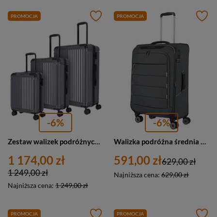
PROMOCJA
PROMOCJA
-6%
-6%
Zestaw walizek podróżnych, mała, średnia, duża, ABS, 4 kółka, antracytowe Travelite 72640-20
Walizka podróżna średnia antracytowa 4 kółka - Travelite Skaii 92648-04
1 174,00 zł
591,00 zł
629,00 zł
1 249,00 zł
Najniższa cena:
629,00 zł
Najniższa cena:
1 249,00 zł
PROMOCJA
PROMOCJA