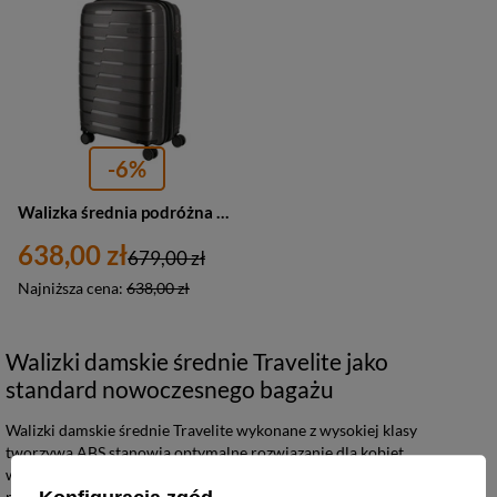
-6%
Walizka średnia podróżna antracytowa 4 kółka - Travelite Air Base 75348-04
638,00 zł
679,00 zł
Najniższa cena:
638,00 zł
Walizki damskie średnie Travelite jako
standard nowoczesnego bagażu
Walizki damskie średnie Travelite wykonane z wysokiej klasy
tworzywa ABS stanowią optymalne rozwiązanie dla kobiet
wymagających od bagażu odporności na uszkodzenia mechaniczne
podczas transportu lotniczego. Konstrukcja oparta na twardej