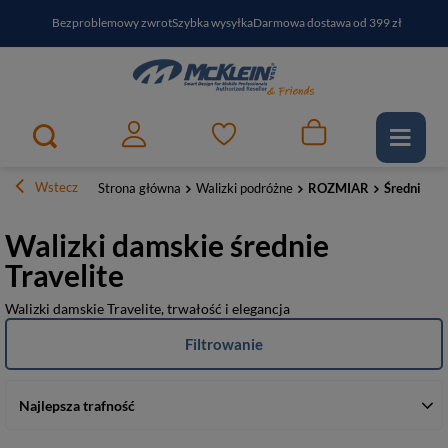
Bezproblemowy zwrot
Szybka wysyłka
Darmowa dostawa od 399 zł
PayPo - kup i zapłać za
30
dni
Zapisz się do newslettera i odbierz RABAT
Wstecz
Strona główna
Walizki podróżne
ROZMIAR
Średnie
Walizki damskie średnie
Travelite
Walizki damskie Travelite, trwałość i elegancja
Filtrowanie
Najlepsza trafność