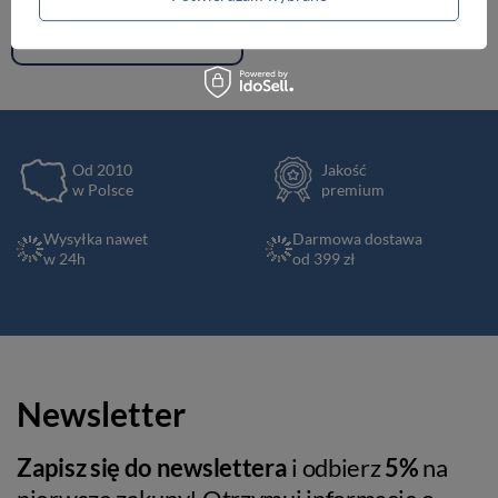
Renowacja skóry
Od 2010
Jakość
w Polsce
premium
Wysyłka nawet
Darmowa dostawa
w 24h
od 399 zł
Newsletter
Zapisz się do newslettera
i odbierz
5%
na