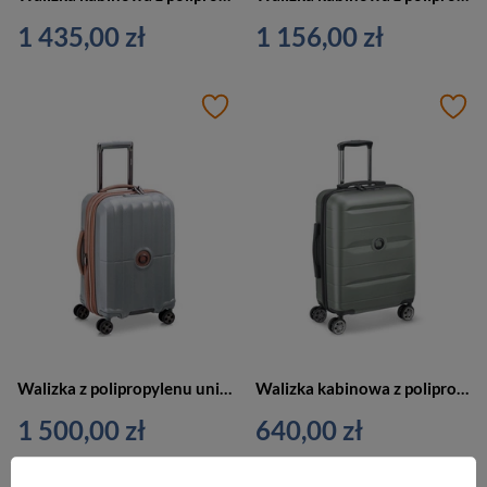
1 435,00 zł
1 156,00 zł
Walizka z polipropylenu unisex Delsey ST Tropez kabinowa mała 55 cm srebrna
Walizka kabinowa z polipropylenu unisex Delsey Comete+ Slim mała szara
1 500,00 zł
640,00 zł