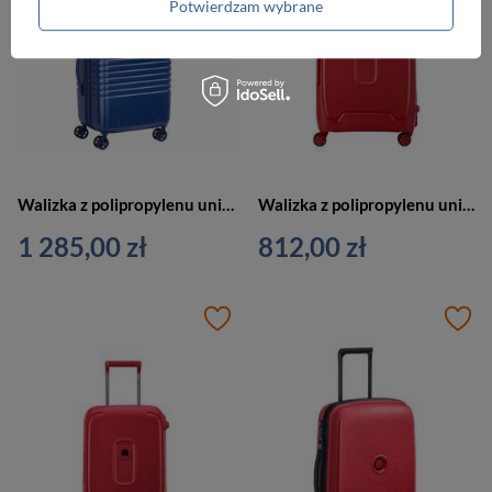
Potwierdzam wybrane
Walizka z polipropylenu unisex Delsey Caumartin Plus kabinowa twarda niebieska
Walizka z polipropylenu unisex Delsey Moncey twarda kabinowa 55 cm czerwona
1 285,00 zł
812,00 zł