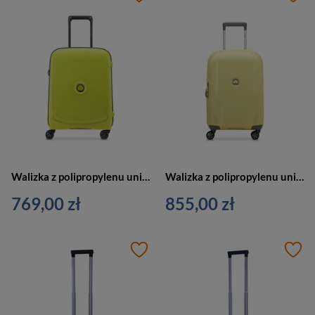
Walizka z polipropylenu unisex Delsey Belmont Plus Slim kabinowa limonkowa
Walizka z polipropylenu unisex Delsey Clavel kabinowa na 4 kołach 55 cm żółta jasna
769,00 zł
855,00 zł