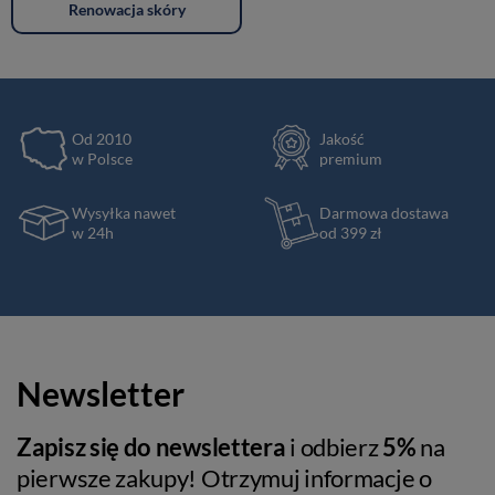
Renowacja skóry
Od 2010
Jakość
w Polsce
premium
Wysyłka nawet
Darmowa dostawa
w 24h
od 399 zł
Newsletter
Zapisz się do newslettera
i odbierz
5%
na
pierwsze zakupy! Otrzymuj informacje o