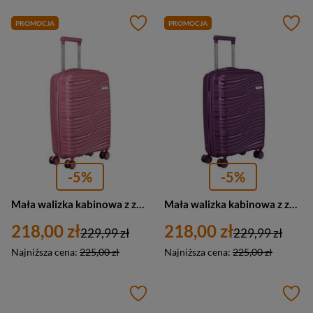
PROMOCJA
PROMOCJA
-5%
-5%
Mała walizka kabinowa z zamkiem TSA różowa 4 kółka ABS - Peterson WA06-W-S
Mała walizka kabinowa z zamkiem TSA fioletowa 4 kółka ABS - Peterson WA06-W-S
218,00 zł
218,00 zł
229,99 zł
229,99 zł
Najniższa cena:
225,00 zł
Najniższa cena:
225,00 zł