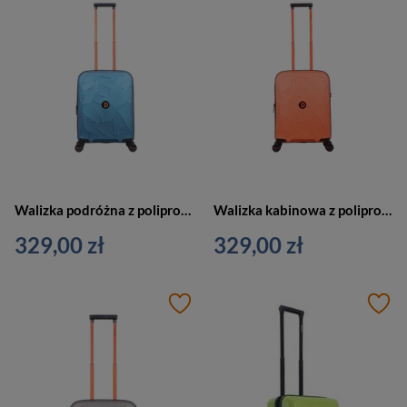
Walizka podróżna z polipropylenu unisex Discovery LAVA kabinowa S niebieska metaliczna
Walizka kabinowa z polipropylenu unisex Discovery LAVA na 4 kółkach mała pomarańczowa
329,00 zł
329,00 zł