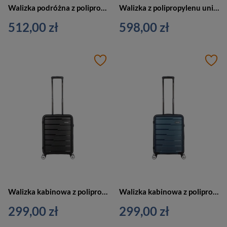
Walizka podróżna z polipropylenu unisex Delsey Anvers kabinowa mała niebieska
Walizka z polipropylenu unisex Delsey Jeep JH004C kabinowa mała zielona
512,00 zł
598,00 zł
Walizka kabinowa z polipropylenu unisex SAXOLINE Bliss twarda podróżna S czarna
Walizka kabinowa z polipropylenu unisex Saxoline Bliss twarda mała navy
299,00 zł
299,00 zł