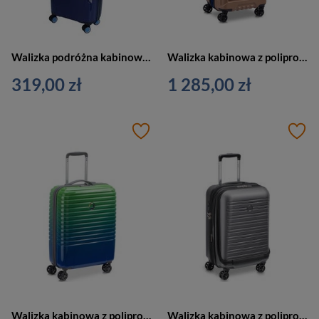
Walizka podróżna kabinowa z polipropylenu unisex Dielle 180 granatowa
Walizka kabinowa z polipropylenu unisex Delsey Rempart na 4 kółkach mała beżowa
319,00 zł
1 285,00 zł
Walizka kabinowa z polipropylenu unisex Delsey Caumartin Plus mała 55 cm zielononiebieska
Walizka kabinowa z polipropylenu unisex Delsey New Segur 2.0 twarda mała szara