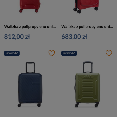
Walizka z polipropylenu unisex DELSEY Moncey kabinowa 55 cm czerwona
Walizka z polipropylenu unisex Delsey Belmont Plus kabinowa twarda czerwona
812,00 zł
683,00 zł
NOWOŚĆ
NOWOŚĆ