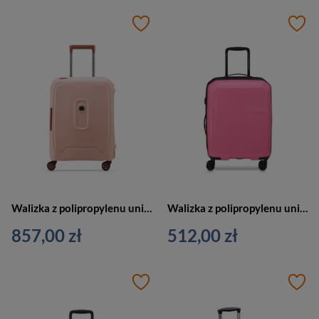
Walizka z polipropylenu unisex Delsey Moncey Slim kabinowa mała różowa
Walizka z polipropylenu unisex Delsey Anvers twarda kabinowa 55 cm różowa
857,00 zł
512,00 zł