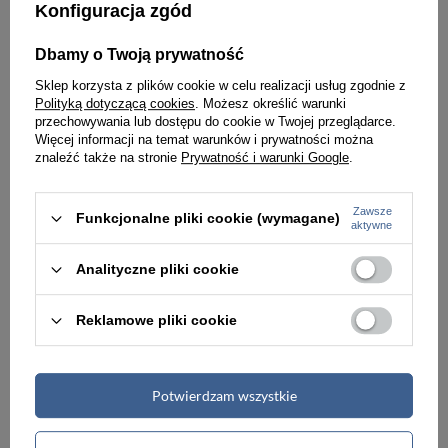
Konfiguracja zgód
Dbamy o Twoją prywatność
Sklep korzysta z plików cookie w celu realizacji usług zgodnie z
Polityką dotyczącą cookies
. Możesz określić warunki
przechowywania lub dostępu do cookie w Twojej przeglądarce.
Więcej informacji na temat warunków i prywatności można
znaleźć także na stronie
Prywatność i warunki Google
.
Zawsze
Funkcjonalne pliki cookie (wymagane)
aktywne
Analityczne pliki cookie
Walizka z polipropylenu unisex Delsey Clavel kabinowa 55 cm pomarańczowa
Walizka z polipropylenu unisex Delsey Cactus Slim kabinowa mała na 4 kółkach niebieska
812,00 zł
1 500,00 zł
Reklamowe pliki cookie
Potwierdzam wszystkie