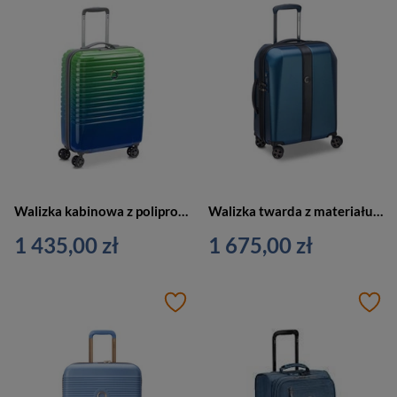
Walizka kabinowa z polipropylenu unisex Delsey Caumartin Plus mała 55 cm zielononiebieska
Walizka twarda z materiału unisex Delsey Promenade Hard kabinowa 55 cm niebieska
1 435,00 zł
1 675,00 zł