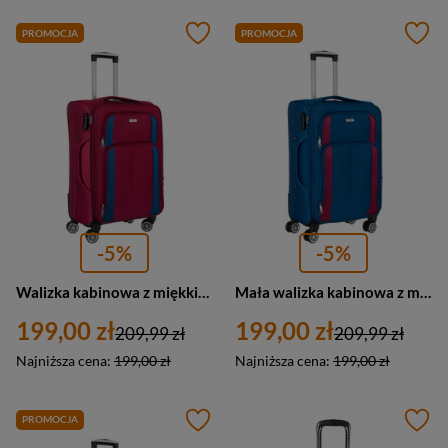
PROMOCJA
PROMOCJA
-5%
-5%
Walizka kabinowa z miękkiego materiału poliestrowego w czerwono-niebieskim kolorze - Peterson
Mała walizka kabinowa z miękkiego materiału poliestrowego w niebiesko-czerwonym kolorze - Peterson
199,00 zł
199,00 zł
209,99 zł
209,99 zł
Najniższa cena:
199,00 zł
Najniższa cena:
199,00 zł
PROMOCJA