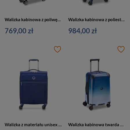
Walizka kabinowa z poliwęglanu unisex Delsey Air Amour SLIM mała 55 cm niebieska
Walizka kabinowa z poliestru unisex Delsey Brochant 2.0 mała na 4 kołach niebieska
769,00 zł
984,00 zł
Walizka z materiału unisex Delsey Brochant 2.0 kabinowa na 4 kółkach niebieska
Walizka kabinowa twarda unisex Delsey Cactus 55 cm biało niebieska