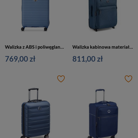
Walizka z ABS i poliwęglanu unisex Delsey Freestyle kabinowa średnia niebieska
Walizka kabinowa materiałowa unisex Delsey Maubert 2.0 mała 45 cm niebieska
769,00 zł
811,00 zł