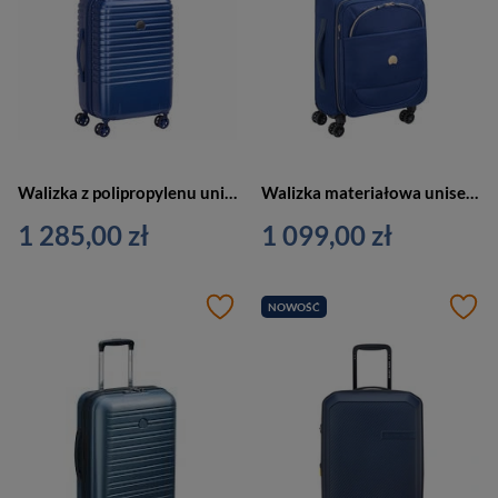
Walizka z polipropylenu unisex Delsey Caumartin Plus kabinowa twarda niebieska
Walizka materiałowa unisex Delsey Montrouge kabinowa 55 cm niebieska
1 285,00 zł
1 099,00 zł
NOWOŚĆ