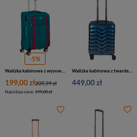
-5%
Walizka kabinowa z wysuwaną rączką wykonana z poliestru w turkusowo-różowym kolorze - Peterson
Walizka kabinowa z twardego materiału unisex Cavalet SMYGEHUK mała podróżna niebieska
199,00 zł
449,00 zł
209,99 zł
Najniższa cena:
199,00 zł