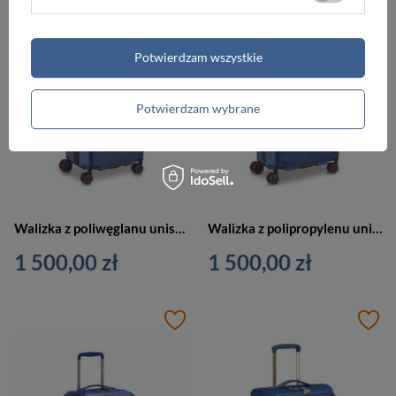
Potwierdzam wszystkie
Potwierdzam wybrane
Walizka z poliwęglanu unisex Delsey Cactus kabinowa na 4 kółkach niebieska
Walizka z polipropylenu unisex Delsey Cactus Slim kabinowa mała na 4 kółkach niebieska
1 500,00 zł
1 500,00 zł