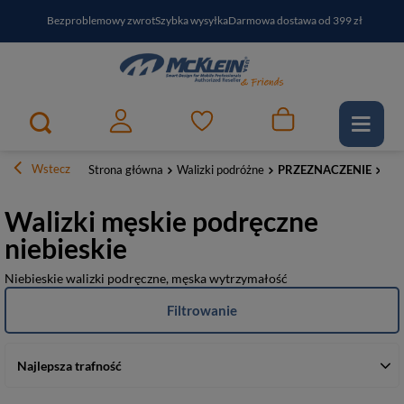
Bezproblemowy zwrot
Szybka wysyłka
Darmowa dostawa od 399 zł
PayPo - kup i zapłać za
30
dni
Zapisz się do newslettera i odbierz RABAT
Wstecz
Strona główna
Walizki podróżne
PRZEZNACZENIE
Pod
Walizki męskie podręczne
niebieskie
Niebieskie walizki podręczne, męska wytrzymałość
Filtrowanie
Najlepsza trafność