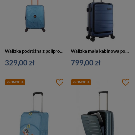
Walizka podróżna z polipropylenu unisex Discovery LAVA kabinowa S niebieska metaliczna
Walizka mała kabinowa podróżna niebieska - Discovery PATROL D003HA.49.119
329,00 zł
799,00 zł
PROMOCJA
PROMOCJA