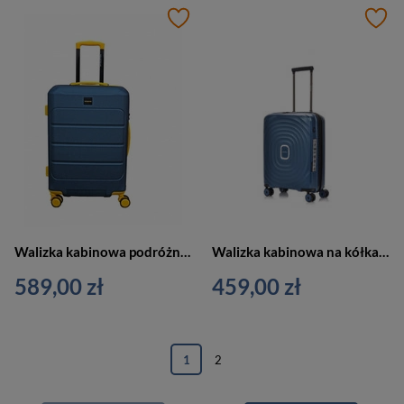
Walizka kabinowa podróżna twarda niebieska - Vip Collection Barbados I 20
Walizka kabinowa na kółkach mała niebieska SwissBags Echo 55cm
589,00 zł
459,00 zł
1
2