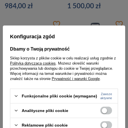
984,00 zł
1 500,00 zł
Konfiguracja zgód
Dbamy o Twoją prywatność
Sklep korzysta z plików cookie w celu realizacji usług zgodnie z
Polityką dotyczącą cookies
. Możesz określić warunki
przechowywania lub dostępu do cookie w Twojej przeglądarce.
Więcej informacji na temat warunków i prywatności można
znaleźć także na stronie
Prywatność i warunki Google
.
Zawsze
Funkcjonalne pliki cookie (wymagane)
Walizka z tworzywa unisex Delsey Cactus Slim kabinowa 55 cm biało niebieska
Walizka z materiału unisex Delsey Montmartre Air 2.0 kabinowa mała niebieska
aktywne
1 500,00 zł
1 147,00 zł
Analityczne pliki cookie
Reklamowe pliki cookie