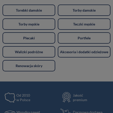
Torebki damskie
Torby damskie
Torby męskie
Teczki męskie
Plecaki
Portfele
Walizki podróżne
Akcesoria i dodatki odzieżowe
Renowacja skóry
Od 2010
Jakość
w Polsce
premium
Wysyłka nawet
Darmowa dostawa