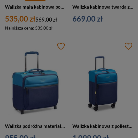
Walizka mała kabinowa podróżna niebieska - Travelite Air Base 75347-25
Walizka kabinowa twarda z ABS unisex Delsey Benetton Fabrica 55 cm niebieska
535,00 zł
669,00 zł
569,00 zł
Najniższa cena:
535,00 zł
Walizka podróżna materiałowa unisex Delsey Brochant 3 pilotka mała niebieska
Walizka kabinowa z poliestru unisex Delsey Brochant 55 cm niebieska
955,00 zł
1 099,00 zł