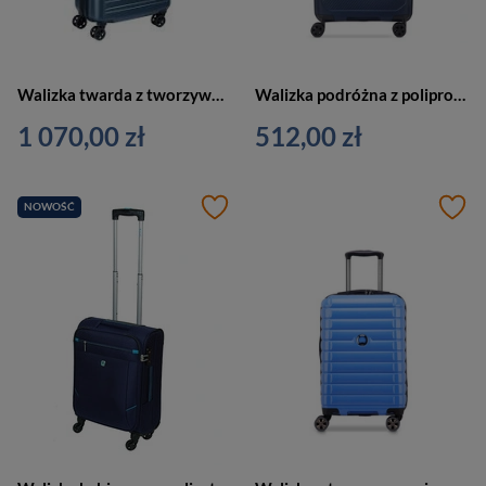
Walizka twarda z tworzywa unisex Delsey New Segur 2.0 kabinowa 4 kółka niebieska
Walizka podróżna z polipropylenu unisex Delsey Anvers kabinowa mała niebieska
1 070,00 zł
512,00 zł
NOWOŚĆ