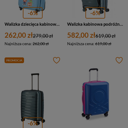
-6%
-6%
Walizka dziecięca kabinowa niebieska z piratem, 2 kółka Travelite Youngster 81697-25
Walizka kabinowa podróżna mała niebieska - Travelite Air Base 75346-25
262,00 zł
582,00 zł
279,00 zł
619,00 zł
Najniższa cena:
262,00 zł
Najniższa cena:
619,00 zł
PROMOCJA
-6%