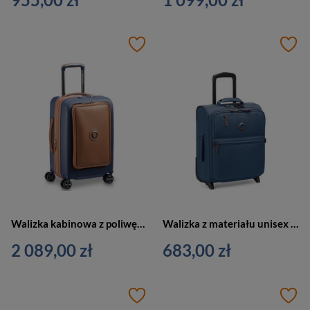
Walizka kabinowa z poliwęglanu unisex Delsey Chatelet Air 2.0 na 4 kółkach niebieska
Walizka z materiału unisex Delsey Maubert 2.0 kabinowa mała 45 cm niebieska
2 089,00 zł
683,00 zł