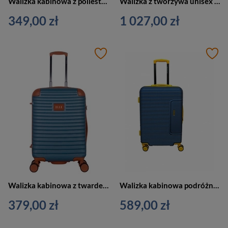
Walizka kabinowa z poliestru unisex Dielle 350 podróżna na 4 kółkach niebieska
Walizka z tworzywa unisex Delsey Shadow 5.0 walizka kabinowa 55 cm niebieska
349,00 zł
1 027,00 zł
Walizka kabinowa z twardego materiału unisex ELLE Glam mała na 4 kółkach niebieska
Walizka kabinowa podróżna mała twarda niebieska Vip Collection Madryt I 20
379,00 zł
589,00 zł