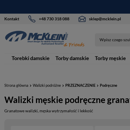
Kontakt
+48 730 318 088
sklep@mcklein.pl
Torebki damskie
Torby damskie
Torby męskie
Strona główna
Walizki podróżne
PRZEZNACZENIE
Podręczne
Walizki męskie podręczne gran
Granatowe walizki, męska wytrzymałość i lekkość