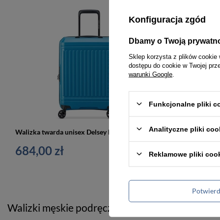
Konfiguracja zgód
Dbamy o Twoją prywatn
Sklep korzysta z plików cookie 
dostępu do cookie w Twojej prz
warunki Google
.
Funkcjonalne pliki 
Analityczne pliki coo
Walizka twarda unisex Delsey Lutece SE kabinowa z ekspanderem 55 cm granatowa
684,00 zł
Reklamowe pliki coo
Potwier
Walizki męskie podręczne granatowe jako sta