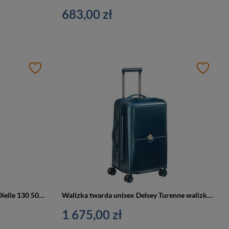
683,00 zł
Walizka kabinowa z ABS unisex Dielle 130 50 BL mała podróżna na 4 kółkach granatowa
Walizka twarda unisex Delsey Turenne walizka kabinowa mała 55 cm granatowa
1 675,00 zł