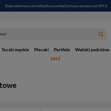
Bezproblemowy zwrot
Szybka wysyłka
Darmowa dostawa od 399 zł
PayPo - kup i zapłać za
30
dni
Zapisz się do newslettera i odbierz RABAT
Teczki męskie
Plecaki
Portfele
Walizki podróżne
SALE
atowe