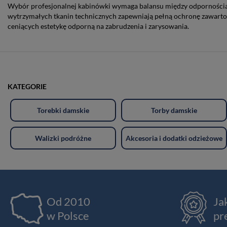
Wybór profesjonalnej kabinówki wymaga balansu między odpornością 
wytrzymałych tkanin technicznych zapewniają pełną ochronę zawartoś
ceniących estetykę odporną na zabrudzenia i zarysowania.
KATEGORIE
Torebki damskie
Torby damskie
Walizki podróżne
Akcesoria i dodatki odzieżowe
Od 2010
Ja
w Polsce
pr