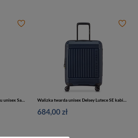
Walizka kabinowa z polipropylenu unisex Saxoline Bliss twarda mała navy
Walizka twarda unisex Delsey Lutece SE kabinowa mała 55 cm granatowa
684,00 zł