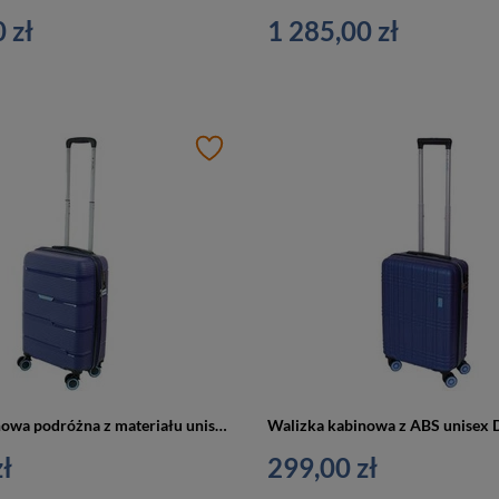
 zł
1 285,00 zł
Walizka kabinowa podróżna z materiału unisex Dielle 170 50 BL mała granatowa
ł
299,00 zł