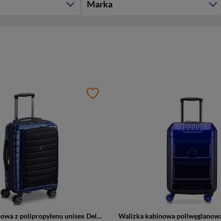
Marka
Walizka kabinowa z polipropylenu unisex Delsey Shadow 5.0 mała granatowa