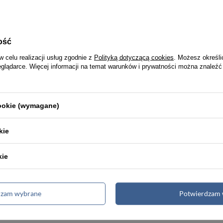
ość
w celu realizacji usług zgodnie z
Polityką dotyczącą cookies
. Możesz określi
eglądarce. Więcej informacji na temat warunków i prywatności można znaleźć
cookie (wymagane)
kie
kie
dzam wybrane
Potwierdzam 
ndard profesjonalnego bagażu kabinowego