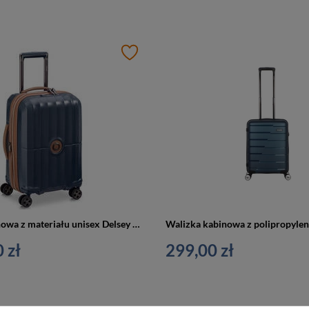
Walizka kabinowa z materiału unisex Delsey ST Tropez na 4 kółkach 55 cm granatowa
 zł
299,00 zł