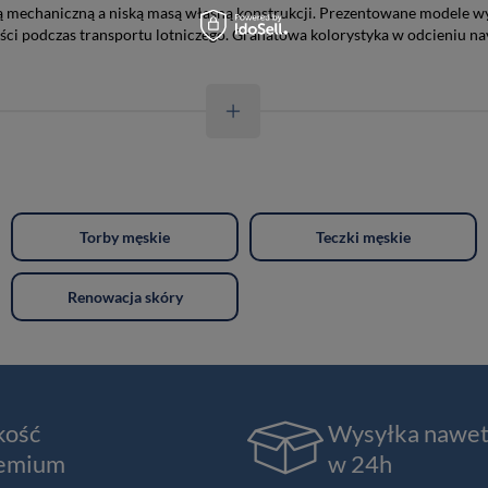
mechaniczną a niską masą własną konstrukcji. Prezentowane modele wyk
ci podczas transportu lotniczego. Granatowa kolorystyka w odcieniu na
Torby męskie
Teczki męskie
Renowacja skóry
kość
Wysyłka nawe
emium
w 24h