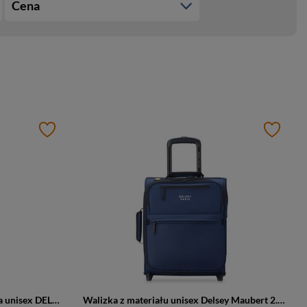
Cena
Walizka kabinowa poliwęglanowa unisex DELSEY Rempart twarda 55 cm granatowa
Walizka z materiału unisex Delsey Maubert 2.0 kabinowa 45 cm granatowa