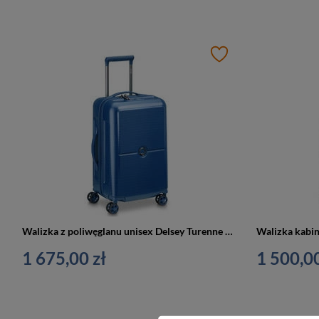
Walizka z poliwęglanu unisex Delsey Turenne kabinowa 55 cm granatowa
1 675,00 zł
1 500,00