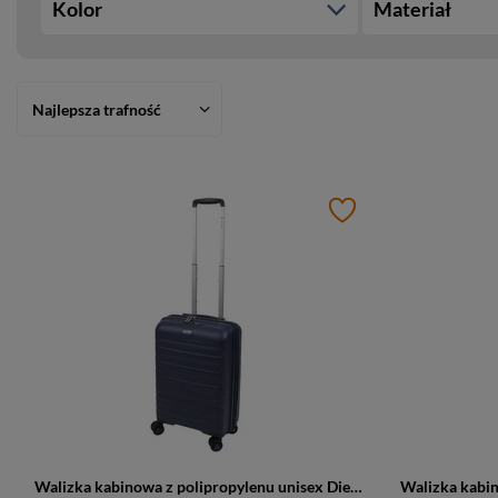
Kolor
Materiał
Najlepsza trafność
Walizka kabinowa z polipropylenu unisex Dielle 100 na 4 kółkach granatowa