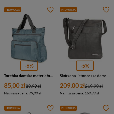
PROMOCJA
PROMOCJA
-6%
-5%
Torebka damska materiałowa na ramię szara A4 - Beltimore J30
Skórzana listonoszka damska torebka miejska na ramię szara - Beltimore 934
85,00 zł
209,00 zł
89,99 zł
219,99 zł
Najniższa cena:
79,99 zł
Najniższa cena:
169,99 zł
PROMOCJA
PROMOCJA