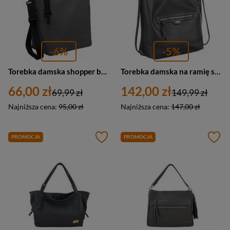
-6%
-5%
Torebka damska shopper bag materiałowy z poliestru szary - Rovicky R-TZ15605
Torebka damska na ramię szara ze skóry ekologicznej - Rovicky R-073-02
66,00 zł
142,00 zł
69,99 zł
149,99 zł
Najniższa cena:
95,00 zł
Najniższa cena:
147,00 zł
PROMOCJA
PROMOCJA