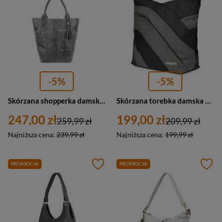
-5%
-5%
Skórzana shopperka damska z saszetka szara croco - Vera Pelle L94
Skórzana torebka damska na ramię czarno-szara Beltimore L38
247,00 zł
199,00 zł
259,99 zł
209,99 zł
Najniższa cena:
239,99 zł
Najniższa cena:
199,99 zł
PROMOCJA
PROMOCJA