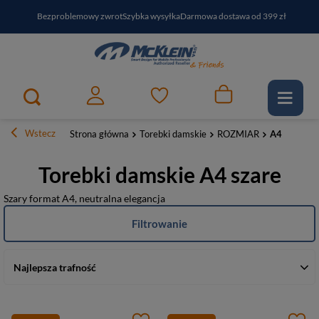
Bezproblemowy zwrot
Szybka wysyłka
Darmowa dostawa od 399 zł
PayPo - kup i zapłać za
30
dni
Zapisz się do newslettera i odbierz RABAT
Wstecz
Strona główna
Torebki damskie
ROZMIAR
A4
Torebki damskie A4 szare
Szary format A4, neutralna elegancja
Filtrowanie
Najlepsza trafność