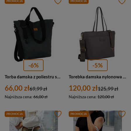
PROMOCJA
PROMOCJA
-6%
-5%
Torba damska z poliestru shopper Rovicky R-TZ15605-ZJ duża A4 szara
Torebka damska nylonowa shopper z paskiem regulowanym Peterson JN-10 duża A4 szara
66,00 zł
120,00 zł
69,99 zł
125,99 zł
Najniższa cena:
66,00 zł
Najniższa cena:
120,00 zł
PROMOCJA
PROMOCJA