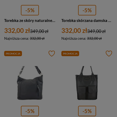
-5%
-5%
Torebka ze skóry naturalnej damska Barberini's 987-28 shopper A4 ciemnoszara
Torebka skórzana damska Barberini's 972-28 na ramię A4 ciemnoszara
332,00 zł
332,00 zł
349,00 zł
349,00 zł
Najniższa cena:
332,00 zł
Najniższa cena:
332,00 zł
PROMOCJA
PROMOCJA
-5%
-5%