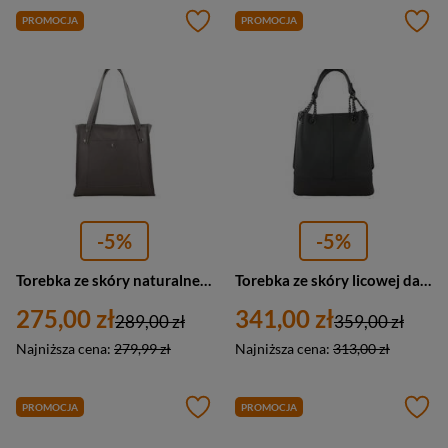
PROMOCJA
PROMOCJA
-5%
-5%
Torebka ze skóry naturalnej damska Barberini's 914-3 shopper A4 szara
Torebka ze skóry licowej damska Barberini's 810-28 shopper A4 ciemnoszara
275,00 zł
341,00 zł
289,00 zł
359,00 zł
Najniższa cena:
279,99 zł
Najniższa cena:
313,00 zł
PROMOCJA
PROMOCJA