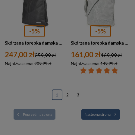
-5%
-5%
Skórzana torebka damska na ramię szara A4 Beltimore 970
Skórzana torebka damska na ramię zamszowa croco jasnoszara Beltimore W13
247,00 zł
161,00 zł
259,99 zł
169,99 zł
Najniższa cena:
209,99 zł
Najniższa cena:
149,99 zł
1
2
3
Poprzednia strona
Następna strona