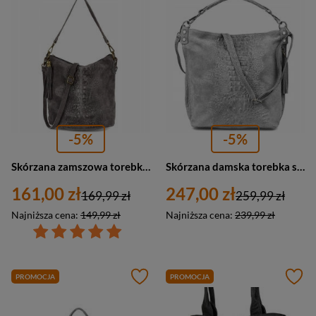
-5%
-5%
Skórzana zamszowa torebka damska szara skóra croco Beltimore W13
Skórzana damska torebka shopper szara zamszowa W10
161,00 zł
247,00 zł
169,99 zł
259,99 zł
Najniższa cena:
149,99 zł
Najniższa cena:
239,99 zł
PROMOCJA
PROMOCJA