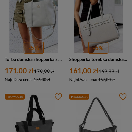
-5%
-5%
Torba damska shopperka z kosmetyczką szara 2w1 ze skóry eko - Rovicky R-TOR-ALE-7
Shopperka torebka damska szara kuferek z wężowym wzorem - Peterson R-1907
171,00 zł
161,00 zł
179,99 zł
169,99 zł
Najniższa cena:
176,00 zł
Najniższa cena:
167,00 zł
PROMOCJA
PROMOCJA