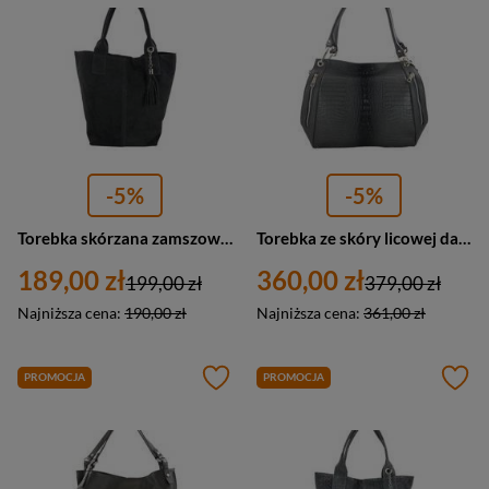
-5%
-5%
Torebka skórzana zamszowa damska Barberini's 375/8-28 shopper A4 ciemnoszara
Torebka ze skóry licowej damska Barberini's 858-28 shopper croco A4 ciemnoszara
189,00 zł
360,00 zł
199,00 zł
379,00 zł
Najniższa cena:
190,00 zł
Najniższa cena:
361,00 zł
PROMOCJA
PROMOCJA