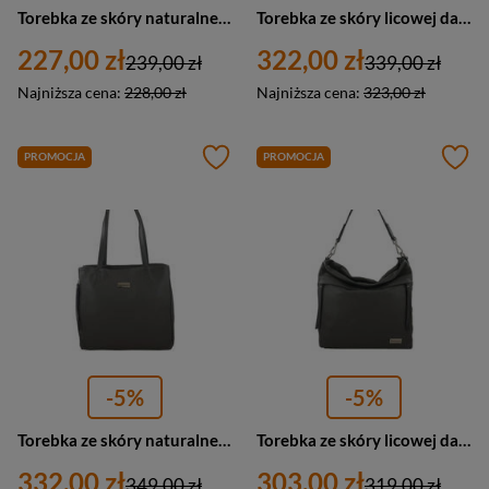
Torebka ze skóry naturalnej damska Barberini's 861-28 worek A4 ciemnoszara
Torebka ze skóry licowej damska Barberini's 952-28 shopper bag A4 ciemnoszara
227,00 zł
322,00 zł
239,00 zł
339,00 zł
Najniższa cena:
228,00 zł
Najniższa cena:
323,00 zł
PROMOCJA
PROMOCJA
-5%
-5%
Torebka ze skóry naturalnej damska Barberini's 930-28 na ramię A4 ciemnoszara
Torebka ze skóry licowej damska Barberini's 926-28 shopper A4 ciemnoszara
332,00 zł
303,00 zł
349,00 zł
319,00 zł