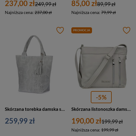
237,00 zł
85,00 zł
249,99 zł
89,99 zł
Najniższa cena:
237,00 zł
Najniższa cena:
79,99 zł
PROMOCJA
-5%
Skórzana torebka damska shopperka croco szara A4 - Vera Pelle L94
Skórzana listonoszka damska na ramię miejska szara - Beltimore X95
259,99 zł
190,00 zł
199,99 zł
Najniższa cena:
199,99 zł