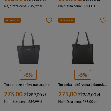
Najniższa cena:
349,99 zł
Najniższa cena:
304,00 zł
PROMOCJA
PROMOCJA
-5%
-5%
Torebka ze skóry naturalnej damska Barberini's 923-28 shopper bag A4 ciemnoszara
Torebka | skórzana | damska | Barberini's 914-28 | shopperka | A4 | ciemnoszara
275,00 zł
275,00 zł
289,00 zł
289,00 zł
Najniższa cena:
289,99 zł
Najniższa cena:
265,00 zł