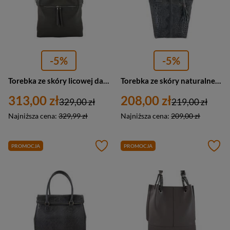
-5%
-5%
Torebka ze skóry licowej damska Barberini's 859-28 shopper bag A4 ciemnoszara
Torebka ze skóry naturalnej damska Barberinis 375/7-3 shopper bag croco A4 szara
313,00 zł
208,00 zł
329,00 zł
219,00 zł
Najniższa cena:
329,99 zł
Najniższa cena:
209,00 zł
PROMOCJA
PROMOCJA