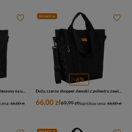
PROMOCJA
-6%
Duży, czarny shopper damski zawieszony na uchwytach i regulowanym pasku - Rovicky
Duży, czarny shopper damski z poliestru zawieszony na uchwytach i regulowanym pasku - Rovicky
66,00 zł
69,99 zł
 cena:
66,00 zł
Najniższa cena:
66,00 zł
PROMOCJA