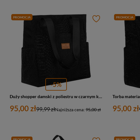
PROMOCJA
PROMOCJA
-5%
Duży shopper damski z poliestru w czarnym kolorze - Rovicky
95,00 zł
95,00 zł
99,99 zł
Najniższa cena:
95,00 zł
PROMOCJA
PROMOCJA