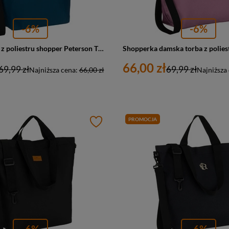
-6%
-6%
Torba damska z poliestru shopper Peterson TZ15605D duża A4 turkusowa
66,00 zł
69,99 zł
69,99 zł
Najniższa cena:
66,00 zł
Najniższa
PROMOCJA
-6%
-6%