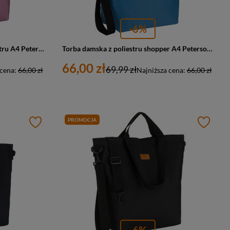
-6%
Shopperka damska torba z poliestru A4 Peterson TZ15605D duża różowa
Torba damska z poliestru shopper A4 Peterson TZ15605D duża błękitna
66,00 zł
69,99 zł
 cena:
66,00 zł
Najniższa cena:
66,00 zł
PROMOCJA
-6%