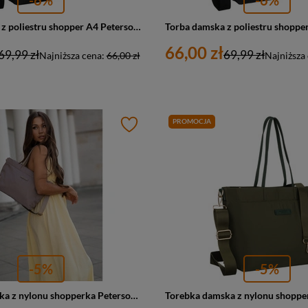
Torba damska z poliestru shopper A4 Peterson TZ15605D duża czarna
66,00 zł
69,99 zł
69,99 zł
Najniższa cena:
66,00 zł
Najniższa
PROMOCJA
-5%
-5%
Torebka damska z nylonu shopperka Peterson JN-10 duża beżowa