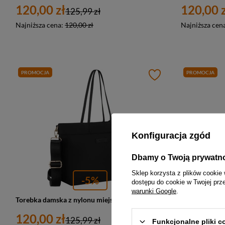
120,00 zł
120,00 z
125,99 zł
Najniższa cena:
120,00 zł
Najniższa cen
PROMOCJA
PROMOCJA
Konfiguracja zgód
Dbamy o Twoją prywatn
Sklep korzysta z plików cookie 
-5%
dostępu do cookie w Twojej prz
warunki Google
.
Torebka damska z nylonu miejski shopper Peterson JN-10 duża A4 czarna
120,00 zł
161,00 z
125,99 zł
Funkcjonalne pliki 