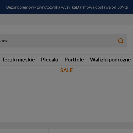
Bezproblemowy zwrot
Szybka wysyłka
Darmowa dostawa od 399 zł
PayPo - kup i zapłać za
30
dni
Zapisz się do newslettera i odbierz RABAT
Teczki męskie
Plecaki
Portfele
Walizki podróżne
SALE