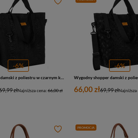
-6%
-6%
Duży shopper damski z poliestru w czarnym kolorze pokryty zwierzęcym wzorem - Rovicky
66,00 zł
69,99 zł
69,99 zł
Najniższa cena:
66,00 zł
Najniższa
PROMOCJA