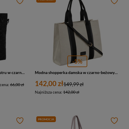
-5%
Wygodny shopper damski z poliestru w czarnym kolorze - Rovicky
Modna shopperka damska w czarno-beżowym kolorze z regulowanym paskiem - Peterson
142,00 zł
149,99 zł
 cena:
66,00 zł
Najniższa cena:
142,00 zł
PROMOCJA