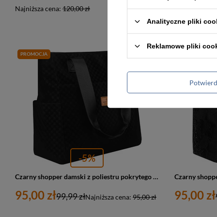
Najniższa cena:
120,00 zł
Najniższa cen
Analityczne pliki coo
Reklamowe pliki coo
PROMOCJA
PROMOCJA
Potwier
-5%
Czarny shopper damski z poliestru pokrytego geometrycznym wzorem - Rovicky
95,00 zł
95,00 zł
99,99 zł
Najniższa cena:
95,00 zł