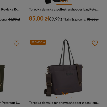
Torba damska z poliestru shopper Rovicky R-TZ15605-ZH duża A4 czarna
Torebka damska z poliestru shopper bag Peterson TZ15605 duża A4 czarna
85,00 zł
89,99 zł
 cena:
66,00 zł
Najniższa cena:
85,00 zł
PROMOCJA
-5%
Torebka damska z nylonu shopper Peterson JN-10 duża A4 zielona
Torebka damska nylonowa shopper z paskiem regulowanym Peterson JN-10 duża A4 szara