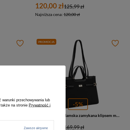
120,00 zł
125,99 zł
Najniższa cena:
120,00 zł
PROMOCJA
ć warunki przechowywania lub
-5%
 także na stronie
Prywatność i
Klasyczna, duża torebka damska w kolorach brązowym i ecru - Peterson
Czarna torebka damska zamykana klipsem magnetycznym, zawieszona na wygodnych uchwytach - Peterson
161,00 zł
169,99 zł
Zawsze aktywne