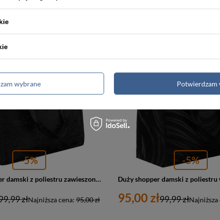
a:
161,00 zł
Najniższa cena:
161,00 zł
kie
kie
PROMOCJA
dzam wybrane
Potwierdzam 
-5%
-5%
Czarny shopper damski z poliestru zawieszony na wygodnych uchwytach z zewnętrzną kieszonką na suwak - Rovicky
95,00 zł
99,99 zł
99,99 zł
Najniższa cena:
95,00 zł
Najniższa