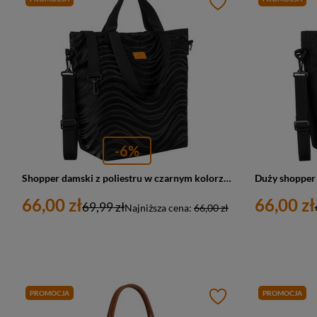
-6%
Shopper damski z poliestru w czarnym kolorze pokryty falistym wzorem - Rovicky
66,00 zł
66,00 zł
69,99 zł
Najniższa cena:
66,00 zł
PROMOCJA
PROMOCJA