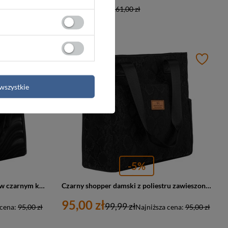
Najniższa cena:
161,00 zł
PROMOCJA
wszystkie
-5%
Duży shopper damski z poliestru w czarnym kolorze pokryty falistym wzorem - Rovicky
Czarny shopper damski z poliestru zawieszony na wygodnych uchwytach - Rovicky
95,00 zł
99,99 zł
 cena:
95,00 zł
Najniższa cena:
95,00 zł