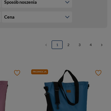
Sposób noszenia
Cena
1
2
3
4
PROMOCJA