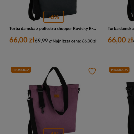
-6%
Torba damska z poliestru shopper Rovicky R-TZ15605-ZJ duża A4 szara
66,00 zł
66,00 zł
69,99 zł
Najniższa cena:
66,00 zł
PROMOCJA
PROMOCJA
-6%