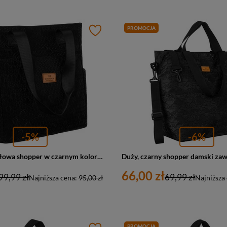
PROMOCJA
-5%
-6%
Torba materiałowa shopper w czarnym kolorze - Rovicky
66,00 zł
99,99 zł
69,99 zł
Najniższa cena:
95,00 zł
Najniższa
PROMOCJA