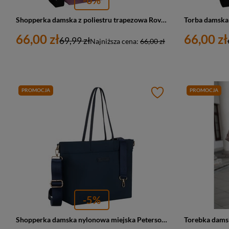
Shopperka damska z poliestru trapezowa Rovicky R-TZ15605-ZJ duża A4 fioletowa
66,00 zł
66,00 zł
69,99 zł
Najniższa cena:
66,00 zł
PROMOCJA
PROMOCJA
-5%
Shopperka damska nylonowa miejska Peterson JN-10 duża A4 granatowa