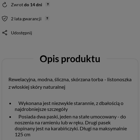
Zwrot
do
14
dni
2 lata gwarancji
Udostępnij
Opis produktu
Rewelacyjna, modna, śliczna, skórzana torba - listonoszka
z włoskiej skóry naturalnej
Wykonana jest niezwykle starannie, z dbałością o
najdrobniejsze szczegóły
Posiada dwa paski, jeden na stałe umocowany - do
noszenia na ramieniu lub w ręku. Drugi pasek
dopinany jest na karabińczyki. Długi na maksymalnie
125 cm