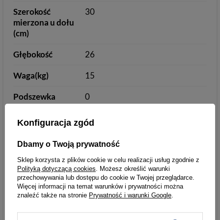
Szerokość
30
mierzona u dołu
(cm)
Głębokość
26
Waga(kg)
15
Podszewka
0
Kolory
6
Konfiguracja zgód
Głębokość [cm]
26
Dbamy o Twoją prywatność
Parametry
Parametry bezpieczeństwa
Sklep korzysta z plików cookie w celu realizacji usług zgodnie z
Polityką dotyczącą cookies
. Możesz określić warunki
bezpieczeństwa
przechowywania lub dostępu do cookie w Twojej przeglądarce.
Więcej informacji na temat warunków i prywatności można
znaleźć także na stronie
Prywatność i warunki Google
.
Podmiot odpowiedzialny
Łukasz Turyk