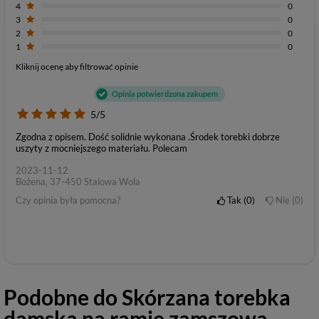
4
0
3
0
2
0
1
0
Kliknij ocenę aby filtrować opinie
Opinia potwierdzona zakupem
5/5
Zgodna z opisem. Dość solidnie wykonana .Środek torebki dobrze
uszyty z mocniejszego materiału. Polecam
2023-11-12
Bożena, 37-450 Stalowa Wola
Czy opinia była pomocna?
Tak
0
Nie
0
Podobne do
Skórzana torebka
damska na ramię zamszowa