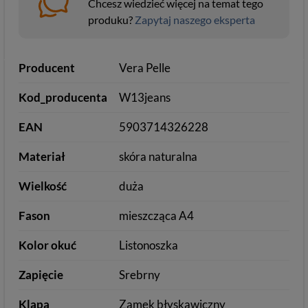
Chcesz wiedzieć więcej na temat tego
produku?
Zapytaj naszego eksperta
Producent
Vera Pelle
Kod_producenta
W13jeans
EAN
5903714326228
Materiał
skóra naturalna
Wielkość
duża
Fason
mieszcząca A4
Kolor okuć
Listonoszka
Zapięcie
Srebrny
Klapa
Zamek błyskawiczny