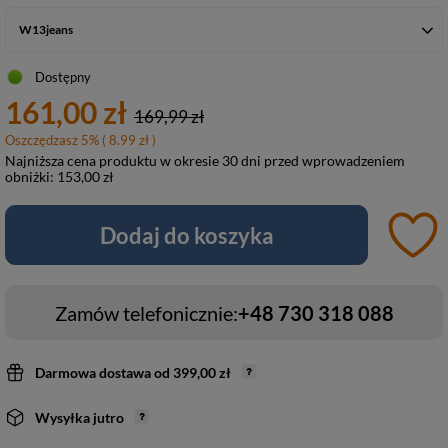
W13jeans
Dostępny
161,00 zł
169,99 zł
Oszczędzasz
5
%
( 8.99 zł )
Najniższa cena produktu w okresie 30 dni przed wprowadzeniem
obniżki:
153,00 zł
Dodaj do koszyka
Zamów telefonicznie:
+48 730 318 088
Darmowa dostawa
od
399,00 zł
Wysyłka
jutro