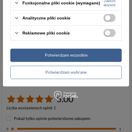
Zawsze
za ten produkt na terenie
importEU
Więcej
Funkcjonalne pliki cookie (wymagane)
aktywne
UE
Analityczne pliki cookie
Reklamowe pliki cookie
Torebki damskie
Potwierdzam wszystkie
Potwierdzam wybrane
Opinie
5.00
Liczba wystawionych opinii: 1
Pokaż tylko opinie potwierdzone zakupem
5
1