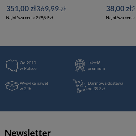
351,00 zł
369,99 zł
38,00 zł
3
Najniższa cena:
279,99 zł
Najniższa cena:
Od 2010
Jakość
w Polsce
premium
Wysyłka nawet
Darmowa dostawa
w 24h
od 399 zł
Newsletter