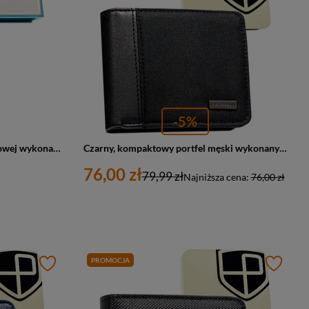
-5%
Beżowy portfel w orientacji pionowej wykonany ze skóry naturalnej i ekologicznej ze wzorem w plecionkę - Peterson
Czarny, kompaktowy portfel męski wykonany ze skóry ekologicznej - Peterson
76,00 zł
79,99 zł
Najniższa cena:
76,00 zł
PROMOCJA