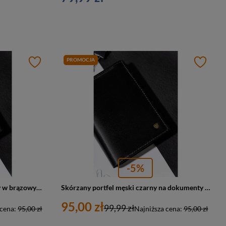
PROMOCJA
-5%
Klasyczny portfel męski skórzany w brązowym kolorze - Rovicky N104-RVT
Skórzany portfel męski czarny na dokumenty RFID - Rovicky N104-RVT
95,00 zł
99,99 zł
 cena:
95,00 zł
Najniższa cena:
95,00 zł