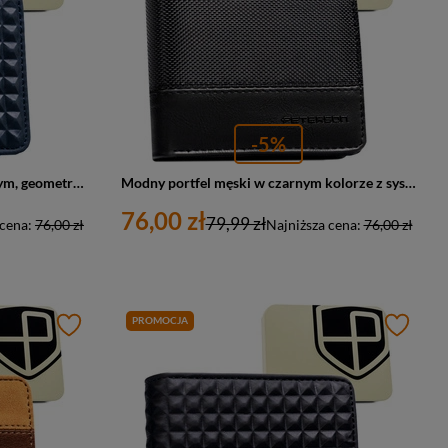
-5%
Granatowy portfel męski z modnym, geometrycznym wzorem - Peterson
Modny portfel męski w czarnym kolorze z systemem RFID - Peterson
76,00 zł
79,99 zł
 cena:
76,00 zł
Najniższa cena:
76,00 zł
PROMOCJA