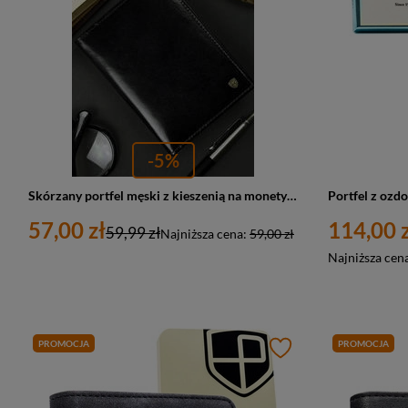
-5%
Skórzany portfel męski z kieszenią na monety czarny - Rovicky N02-RVT BL
57,00 zł
114,00 z
59,99 zł
Najniższa cena:
59,00 zł
Najniższa cen
PROMOCJA
PROMOCJA