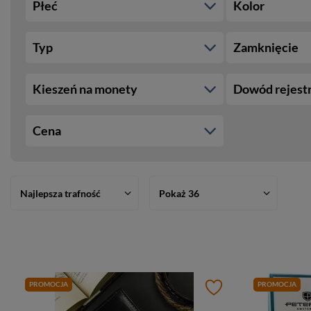
Płeć
Kolor
Typ
Zamknięcie
Kieszeń na monety
Dowód rejest
Cena
Najlepsza trafność
Pokaż 36
PROMOCJA
PROMOCJA