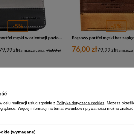
-5%
-5%
Czarno-szary portfel męski w orientacji poziomej bez zapięcia zewnętrznego - Peterson
76,00 zł
79,99 zł
79,99 zł
Najniższa cena:
76,00 zł
Najniższa
PROMOCJA
ość
w celu realizacji usług zgodnie z
Polityką dotyczącą cookies
. Możesz określi
eglądarce. Więcej informacji na temat warunków i prywatności można znaleźć
cookie (wymagane)