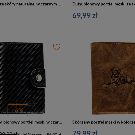
Portfel męski ze skóry naturalnej w czarnym kolorze zapinany na zatrzask - Ronaldo
69,99 zł
-6%
Mały, skórzany, pionowy portfel męski w czarnym kolorze na zatrzask - Peterson
79,99 zł
89,99 zł
Najniższa cena:
85,00 zł