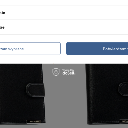
-5%
-5%
kie
Szary portfel męski bez zapięcia zewnętrznego z systemem RFID - Peterson
kie
76,00 zł
79,99 zł
79,99 zł
Najniższa cena:
76,00 zł
Najniższa
dzam wybrane
Potwierdzam 