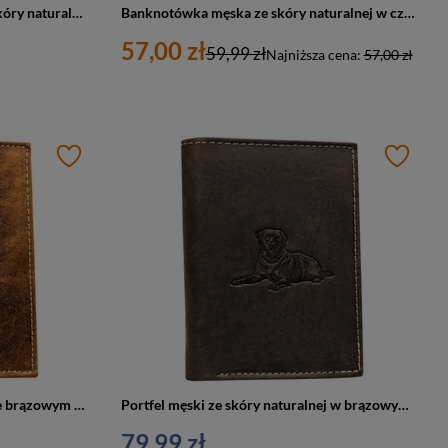
Duży, pionowy portfel męski ze skóry naturalnej w czarnym kolorze zamykany na zatrzask - Ronaldo
Banknotówka męska ze skóry naturalnej w czarnym kolorze - Rovicky
57,00 zł
59,99 zł
Najniższa cena:
57,00 zł
Skórzany portfel męski w kolorze brązowym bez zapięcia z tłoczeniem w kształcie psa
Portfel męski ze skóry naturalnej w brązowym kolorze z tłoczeniem w kształcie psa
79,99 zł