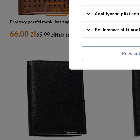
-6%
Analityczne pliki coo
Brązowy portfel męski bez zapięcia z subtelnym, perforowanym zdobieniem - Peterson
Reklamowe pliki coo
66,00 zł
76,00 zł
69,99 zł
Najniższa cena:
66,00 zł
Potwier