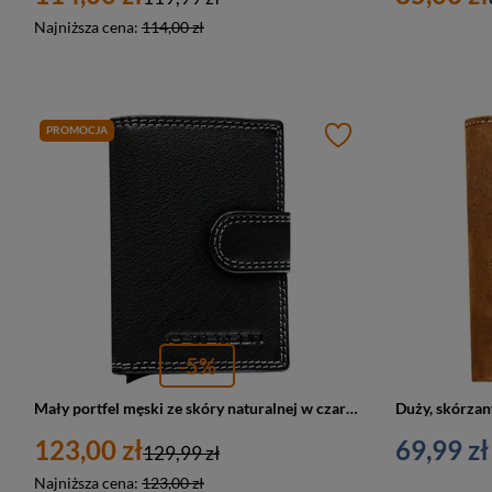
Najniższa cena:
114,00 zł
PROMOCJA
-5%
Mały portfel męski ze skóry naturalnej w czarnym kolorze zapinany zatrzaskiem - Peterson
123,00 zł
69,99 zł
129,99 zł
Najniższa cena:
123,00 zł