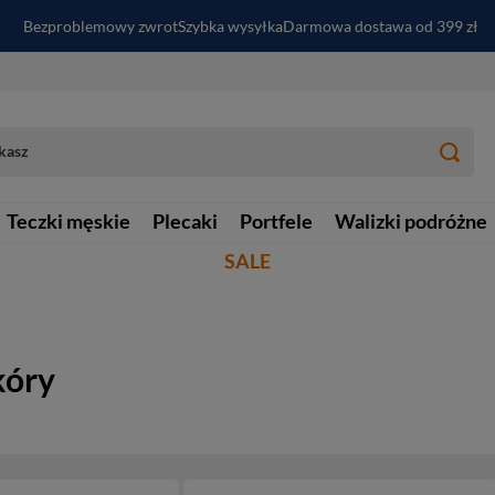
Bezproblemowy zwrot
Szybka wysyłka
Darmowa dostawa od 399 zł
PayPo - kup i zapłać za
30
dni
Zapisz się do newslettera i odbierz RABAT
Teczki męskie
Plecaki
Portfele
Walizki podróżne
SALE
kóry