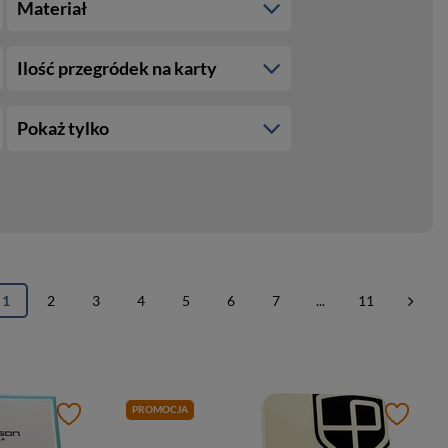
Materiał
Ilość przegródek na karty
Pokaż tylko
1
2
3
4
5
6
7
...
11
PROMOCJA