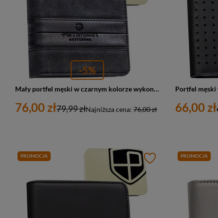
-5%
Mały portfel męski w czarnym kolorze wykonany ze skóry ekologicznej - Peterson
76,00 zł
66,00 zł
79,99 zł
Najniższa cena:
76,00 zł
PROMOCJA
PROMOCJA