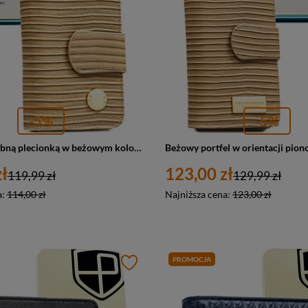
-5%
-5%
Portfel z ozdobną plecionką w beżowym kolorze, wykonany ze skóry naturalnej i ekologicznej - Peterson
ł
123,00 zł
119,99 zł
129,99 zł
a:
114,00 zł
Najniższa cena:
123,00 zł
PROMOCJA