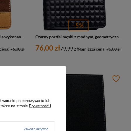
-5%
Brązowy portfel męski bez zapięcia wykonany ze skóry ekologicznej - Peterson
Czarny portfel męski z modnym, geometrycznym wzorem, bez zapięcia zewnętrznego - Peterson
76,00 zł
79,99 zł
 cena:
76,00 zł
Najniższa cena:
76,00 zł
ć warunki przechowywania lub
 także na stronie
Prywatność i
Zawsze aktywne