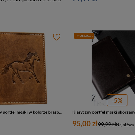
PROMOCJA
-5%
Duży, skórzany portfel męski w kolorze brązowym z tłoczeniem w kształcie konia
95,00 zł
99,99 zł
Najniższa