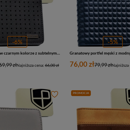
-6%
-5%
Portfel męski w czarnym kolorze z subtelnym, perforowanym zdobieniem - Peterson
76,00 zł
69,99 zł
79,99 zł
Najniższa cena:
66,00 zł
Najniższa
PROMOCJA