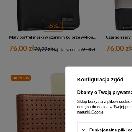
-5%
Mały portfel męski w czarnym kolorze wykonany ze skóry ekologicznej - Peterson
76,00 zł
76,00 zł
79,99 zł
Najniższa cena:
76,00 zł
PROMOCJA
PROMOCJA
Konfiguracja zgód
Dbamy o Twoją prywatn
Sklep korzysta z plików cookie 
dostępu do cookie w Twojej prz
warunki Google
.
Funkcjonalne pliki 