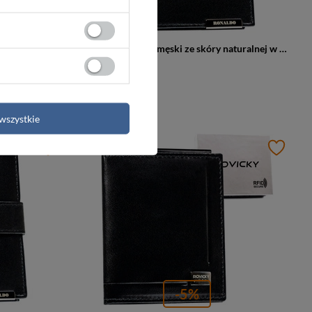
Granatowy, mały portfel męski wykonany ze skóry ekologicznej - Peterson
Pionowy portfel męski ze skóry naturalnej w czarnym kolorze bez zapięcia zewnętrznego - Ronaldo
69,99 zł
 cena:
76,00 zł
wszystkie
PROMOCJA
-5%