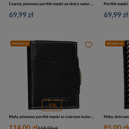
Czarny, pionowy portfel męski ze skóry naturalnej bez zapięcia zewnętrznego - Ronaldo
69,99 zł
69,99 zł
PROMOCJA
PROMOCJA
-5%
Mały, pionowy portfel męski w czarnym kolorze zamykany na zatrzask - Peterson
114,00 zł
85,00 zł
119,99 zł