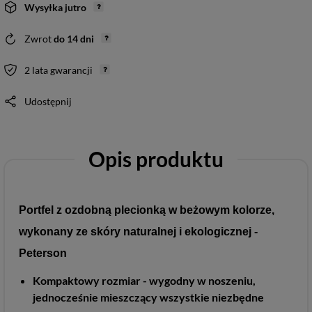
Wysyłka
jutro
Zwrot
do
14
dni
2 lata gwarancji
Udostępnij
Opis produktu
Portfel z ozdobną plecionką w beżowym kolorze,
wykonany ze skóry naturalnej i ekologicznej -
Peterson
Kompaktowy rozmiar - wygodny w noszeniu,
jednocześnie mieszczący wszystkie niezbędne