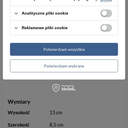
aktywne
Kieszeń na
zamykana na suwak
monety
Analityczne pliki cookie
Ochrona RFID
tak
Reklamowe pliki cookie
Informacje dodatkowe
Potwierdzam wszystkie
Pudełko
tak
Potwierdzam wybrane
Dowód
mieści
rejestracyjny
Wymiary
Wysokość
13 cm
Szerokość
8,5 cm