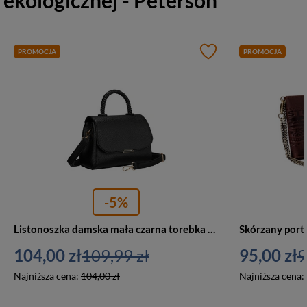
ekologicznej - Peterson
PROMOCJA
PROMOCJA
-5%
Listonoszka damska mała czarna torebka crossbody ze skóry ekologicznej - Peterson
104,00 zł
109,99 zł
95,00 zł
9
Najniższa cena:
104,00 zł
Najniższa cena: