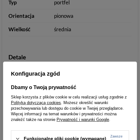
Typ
portfel
Orientacja
pionowa
Wielkość
średnia
Detale
Styl
miejski/casual
Konfiguracja zgód
Zamknięcie
zatrzask
suwak
Dbamy o Twoją prywatność
Wzór
delikatny wzór
Sklep korzysta z plików cookie w celu realizacji usług zgodnie z
Polityką dotyczącą cookies
. Możesz określić warunki
Ilość przegródek
6-10
przechowywania lub dostępu do cookie w Twojej przeglądarce.
Więcej informacji na temat warunków i prywatności można
na karty
znaleźć także na stronie
Prywatność i warunki Google
.
Kolor okuć
złoty
Zawsze
Funkcjonalne pliki cookie (wymagane)