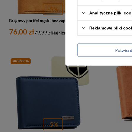
-5%
Analityczne pliki coo
Brązowy portfel męski bez zapięcia wykonany ze skóry ekologicznej - Peterson
Reklamowe pliki coo
76,00 zł
76,00 zł
79,99 zł
Najniższa cena:
76,00 zł
Potwier
PROMOCJA
-5%