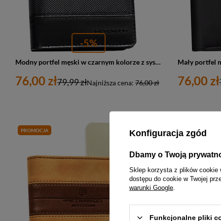
-5%
Modny portfel męski w czarnym kolorze z systemem RFID - Peterson
76,00 zł
76,00 zł
79,99 zł
Najniższa cena:
76,00 zł
PROMOCJA
PROMOCJA
Konfiguracja zgód
Dbamy o Twoją prywatn
Sklep korzysta z plików cookie 
dostępu do cookie w Twojej prz
warunki Google
.
Funkcjonalne pliki 