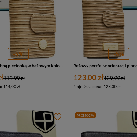
-5%
-5%
Portfel z ozdobną plecionką w beżowym kolorze, wykonany ze skóry naturalnej i ekologicznej - Peterson
ł
123,00 zł
119,99 zł
129,99 zł
a:
114,00 zł
Najniższa cena:
123,00 zł
PROMOCJA