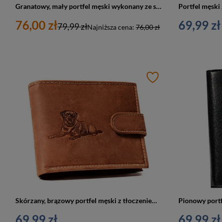
Granatowy, mały portfel męski wykonany ze skóry ekologicznej - Peterson
76,00 zł
69,99 zł
79,99 zł
Najniższa cena:
76,00 zł
Skórzany, brązowy portfel męski z tłoczeniem na froncie przedstawiającym psa
69,99 zł
69,99 zł