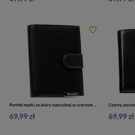
Portfel męski ze skóry naturalnej w czarnym kolorze zapinany na zatrzask - Ronaldo
69,99 zł
69,99 zł