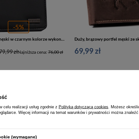
-5%
Mały portfel męski w czarnym kolorze wykonany ze skóry ekologicznej - Peterson
69,99 zł
79,99 zł
Najniższa cena:
76,00 zł
PROMOCJA
ość
w celu realizacji usług zgodnie z
Polityką dotyczącą cookies
. Możesz określi
eglądarce. Więcej informacji na temat warunków i prywatności można znaleźć
cookie (wymagane)