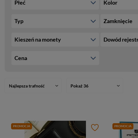
Płeć
Kolor
Typ
Zamknięcie
Kieszeń na monety
Dowód rejest
Cena
Najlepsza trafność
Pokaż 36
PROMOCJA
PROMOCJA