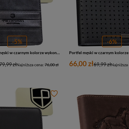
-5%
-6%
Mały portfel męski w czarnym kolorze wykonany ze skóry ekologicznej - Peterson
66,00 zł
79,99 zł
69,99 zł
Najniższa cena:
76,00 zł
Najniższa