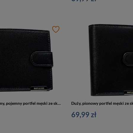
Czarny, poziomy, pojemny portfel męski ze skóry naturalnej zamykany zatrzaskiem - Ronaldo
69,99 zł