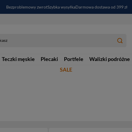
Bezproblemowy zwrot
Szybka wysyłka
Darmowa dostawa od 399 zł
PayPo - kup i zapłać za
30
dni
Zapisz się do newslettera i odbierz RABAT
Teczki męskie
Plecaki
Portfele
Walizki podróżne
SALE