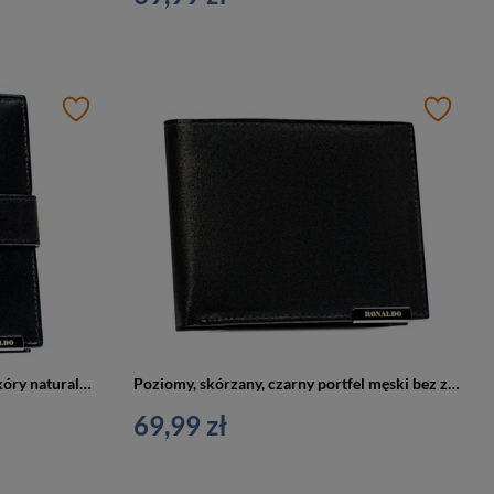
Duży, pionowy portfel męski ze skóry naturalnej w czarnym kolorze zamykany na zatrzask - Ronaldo
Poziomy, skórzany, czarny portfel męski bez zapięcia zewnętrznego - Ronaldo
69,99 zł