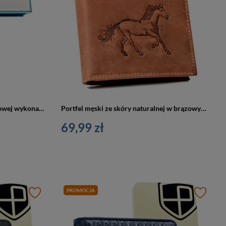
Beżowy portfel w orientacji pionowej wykonany ze skóry naturalnej i ekologicznej ze wzorem w plecionkę - Peterson
Portfel męski ze skóry naturalnej w brązowym kolorze, model bez zapięcia zewnętrznego - Always Wild
69,99 zł
PROMOCJA