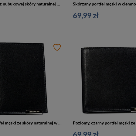
Portfel męski z nubukowej skóry naturalnej w brązowym kolorze z tłoczeniem przedstawiającym głowę psa - Always Wild
69,99 zł
Pionowy portfel męski ze skóry naturalnej w czarnym kolorze bez zapięcia zewnętrznego - Ronaldo
69,99 zł