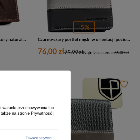
-5%
Duży, brązowy portfel męski ze skóry naturalnej wyposażony w system RFID - Always Wild
Czarno-szary portfel męski w orientacji poziomej bez zapięcia zewnętrznego - Peterson
76,00 zł
79,99 zł
Najniższa cena:
76,00 zł
PROMOCJA
ć warunki przechowywania lub
 także na stronie
Prywatność i
Zawsze aktywne