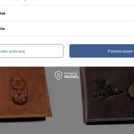
-5%
-6%
kie
Czarny portfel męski z modnym, geometrycznym wzorem, bez zapięcia zewnętrznego - Peterson
kie
66,00 zł
79,99 zł
69,99 zł
Najniższa cena:
76,00 zł
Najniższa
dzam wybrane
Potwierdzam 