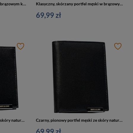
Skórzany portfel męski w ciemnobrązowym kolorze z tłoczeniem na froncie przedstawiającym psa
Klasyczny, skórzany portfel męski w brązowym kolorze
69,99 zł
Poziomy, czarny portfel męski ze skóry naturalnej bez zapięcia zewnętrznego - Ronaldo
Czarny, pionowy portfel męski ze skóry naturalnej bez zapięcia zewnętrznego - Ronaldo
69,99 zł