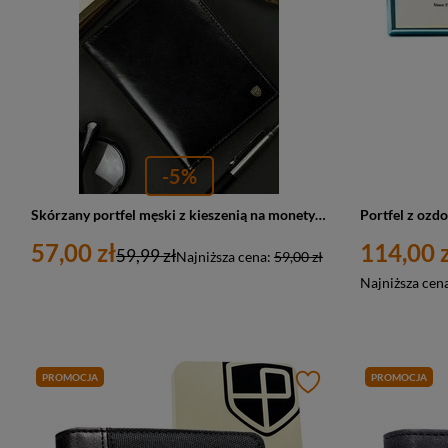
-5%
Skórzany portfel męski z kieszenią na monety czarny - Rovicky N02-RVT BL
57,00 zł
114,00 z
59,99 zł
Najniższa cena:
59,00 zł
Najniższa cen
PROMOCJA
PROMOCJA