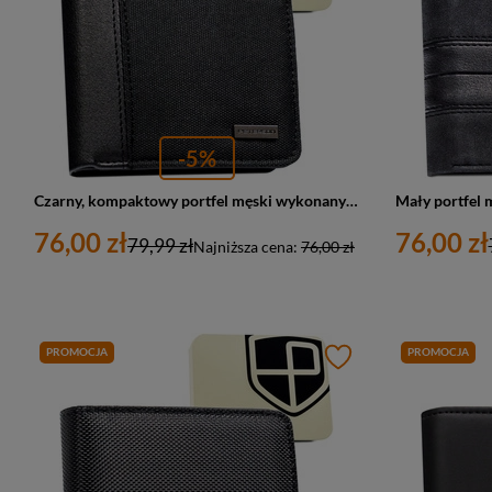
-5%
Czarny, kompaktowy portfel męski wykonany ze skóry ekologicznej - Peterson
76,00 zł
76,00 zł
79,99 zł
Najniższa cena:
76,00 zł
PROMOCJA
PROMOCJA