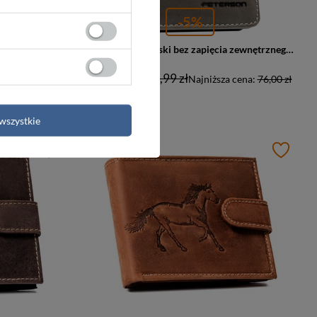
-5%
Brązowy portfel męski bez zapięcia z subtelnym, perforowanym zdobieniem - Peterson
Szary portfel męski bez zapięcia zewnętrznego z systemem RFID - Peterson
76,00 zł
79,99 zł
 cena:
66,00 zł
Najniższa cena:
76,00 zł
wszystkie