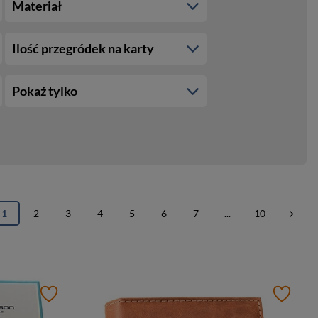
Materiał
Ilość przegródek na karty
Pokaż tylko
1
2
3
4
5
6
7
...
10