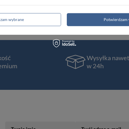
Torby męskie
Teczki męskie
dzam wybrane
Potwierdzam 
Renowacja skóry
kość
Wysyłka nawe
emium
w 24h
Twoje imię
Twój adres e-mail