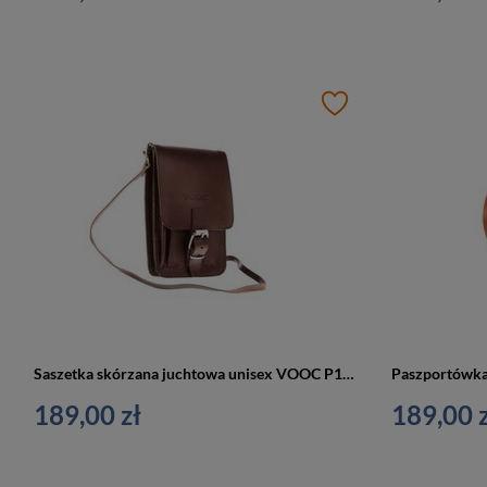
Saszetka skórzana juchtowa unisex VOOC P19 paszportówka na ramię mała brązowa
189,00 zł
189,00 z