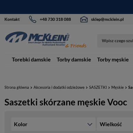
Kontakt
+48 730 318 088
sklep@mcklein.pl
Torebki damskie
Torby damskie
Torby męskie
Strona główna
Akcesoria i dodatki odzieżowe
SASZETKI
Męskie
Sa
Saszetki skórzane męskie Vooc
Kolor
Wielkość