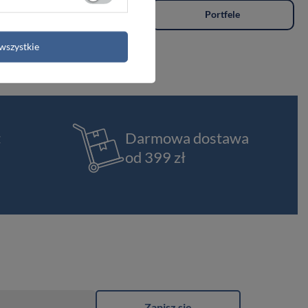
Plecaki
Portfele
wszystkie
t
Darmowa dostawa
od 399 zł
Zapisz się