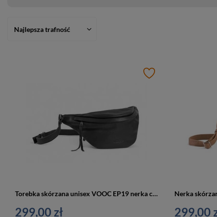
Najlepsza trafność
Torebka skórzana unisex VOOC EP19 nerka crossbody mała czarna
299,00 zł
299,00 z