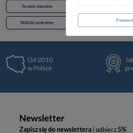
Torebki damskie
Torby damskie
Potwier
Walizki podróżne
Akcesoria i dodatki odzieżowe
Od 2010
Ja
w Polsce
pr
Newsletter
Zapisz się do newslettera
i odbierz
5%