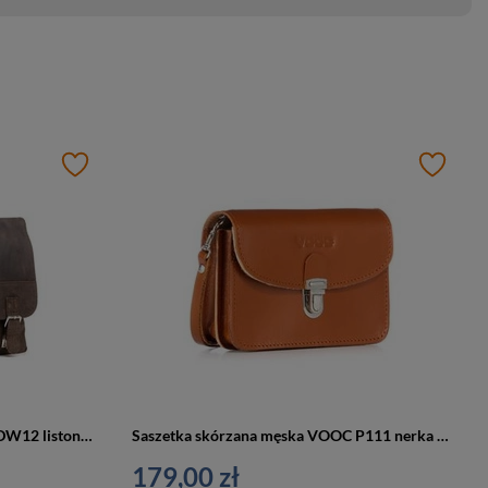
Teczka skórzana unisex VOOC RDW12 listonoszka miejska A4 brązowa
Saszetka skórzana męska VOOC P111 nerka do paska vintage juchtowa koniakowa
179,00 zł