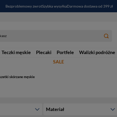
Bezproblemowy zwrot
Szybka wysyłka
Darmowa dostawa od 399 zł
PayPo - kup i zapłać za
30
dni
Zapisz się do newslettera i odbierz RABAT
Teczki męskie
Plecaki
Portfele
Walizki podróżne
SALE
szetki skórzane męskie
Materiał