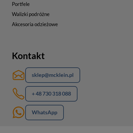
Portfele
Walizki podróżne
Akcesoria odzieżowe
Kontakt
sklep@mcklein.pl
+ 48 730 318 088
WhatsApp