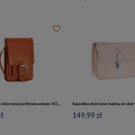
Paszportówka skórzana juchtowa unisex VOOC P19 saszetka na ramię do paska koniakowa
ł
149,99 zł