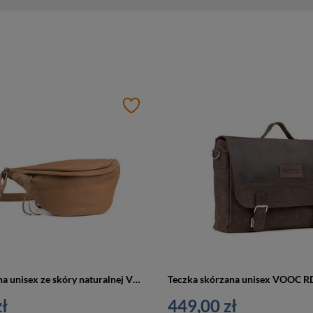
Nerka skórzana unisex ze skóry naturalnej VOOC EP19 crossbody camel brąz
ł
449,00 zł