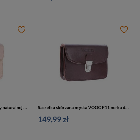
Saszetka skórzana męska ze skóry naturalnej juchtowej VOOC P11 nerka do paska naturalna
Saszetka skórzana męska VOOC P11 nerka do paska skóra juchtowa brązowa
149,99 zł