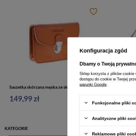
Konfiguracja zgód
Dbamy o Twoją prywatn
Sklep korzysta z plików cookie 
dostępu do cookie w Twojej prz
warunki Google
.
Saszetka skórzana męska ze skóry naturalnej jucht VOOC P11 nerka do paska koniakowa
149,99 zł
189,00 z
Funkcjonalne pliki 
Analityczne pliki coo
KATEGORIE
Reklamowe pliki coo