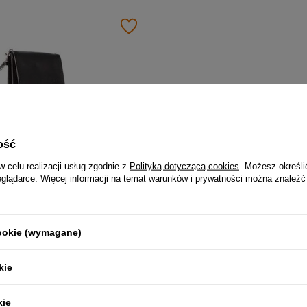
ość
w celu realizacji usług zgodnie z
Polityką dotyczącą cookies
. Możesz określi
eglądarce. Więcej informacji na temat warunków i prywatności można znaleźć
Paszportówka skórzana juchtowa unisex VOOC Vintage P19 saszetka na ramię czarna
ł
cookie (wymagane)
kie
kie