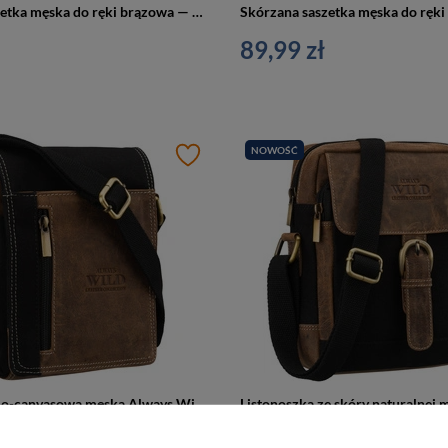
Skórzana saszetka męska do ręki brązowa — Always Wild S1-2-R
89,99 zł
NOWOŚĆ
Torba skórzano-canvasowa męska Always Wild AW-MN10S-MHC listonoszka czarno-brązowa
ł
109,99 zł