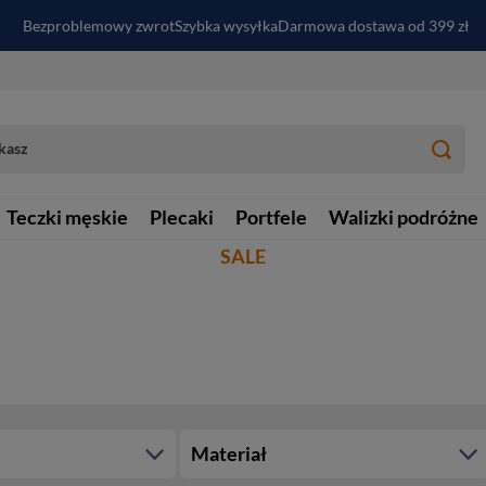
Bezproblemowy zwrot
Szybka wysyłka
Darmowa dostawa od 399 zł
PayPo - kup i zapłać za
30
dni
Zapisz się do newslettera i odbierz RABAT
Teczki męskie
Plecaki
Portfele
Walizki podróżne
SALE
Materiał