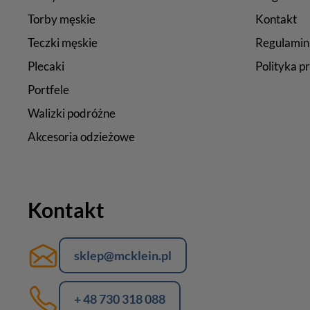
Torby męskie
Kontakt
Teczki męskie
Regulamin
Plecaki
Polityka p
Portfele
Walizki podróżne
Akcesoria odzieżowe
Kontakt
sklep@mcklein.pl
+ 48 730 318 088