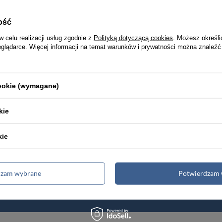
ość
w celu realizacji usług zgodnie z
Polityką dotyczącą cookies
. Możesz określi
eglądarce. Więcej informacji na temat warunków i prywatności można znaleźć
Torby męskie
Teczki męskie
cookie (wymagane)
Renowacja skóry
kie
kie
kość
Wysyłka nawe
emium
w 24h
dzam wybrane
Potwierdzam 