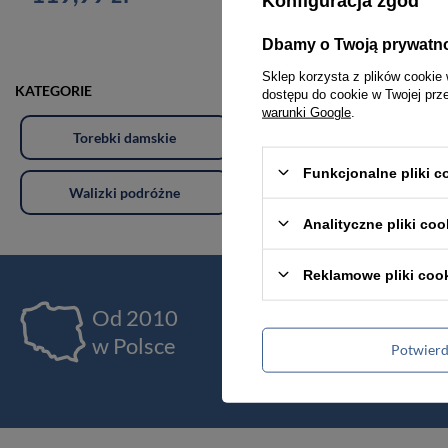
Konfiguracja zgód
Dbamy o Twoją prywatn
Sklep korzysta z plików cookie 
KATEGORIE
dostępu do cookie w Twojej prz
warunki Google
.
Torebki damskie
Torby damskie
Funkcjonalne pliki 
Walizki podróżne
Akcesoria i dodatki odzieżowe
Analityczne pliki coo
Reklamowe pliki coo
Od 2010
Ja
w Polsce
pr
Potwier