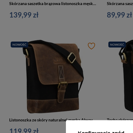
Skórzana saszetka brązowa listonoszka męska na ramię - Always Wild 250-MH
139,99 zł
89,99 zł
NOWOŚĆ
NOWOŚĆ
Listonoszka ze skóry naturalnej męska Always Wild AW-MN9-MHC crossbody czarno-brązowa
119,99 zł
109,99 z