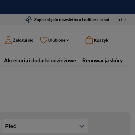
Zapisz się do newslettera i odbierz rabat
zł
Koszyk
Zaloguj się
Ulubione
Akcesoria i dodatki odzieżowe
Renowacja skóry
Płeć