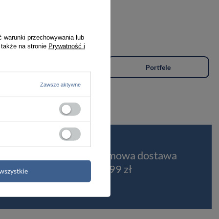
ć warunki przechowywania lub
 także na stronie
Prywatność i
Plecaki
Portfele
Zawsze aktywne
t
Darmowa dostawa
od 399 zł
wszystkie