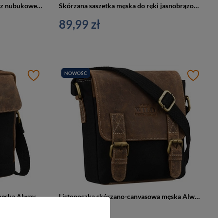
Skórzana saszetka męska do ręki z nubukowej skóry, ze smyczką — Always Wild S3-2-R
Skórzana saszetka męska do ręki jasnobrązowa - Always Wild S2-2-R
89,99 zł
NOWOŚĆ
Listonoszka ze skóry naturalnej męska Always Wild AW-S02-MHC crossbody czarno-brązowa
Listonoszka skórzano-canvasowa męska Always Wild AW-S22-MHC crossbody czarno-brązowa
109,99 zł