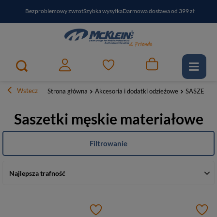
Bezproblemowy zwrot
Szybka wysyłka
Darmowa dostawa od 399 zł
PayPo - kup i zapłać za
30
dni
Zapisz się do newslettera i odbierz RABAT
Wstecz
Strona główna
Akcesoria i dodatki odzieżowe
SASZETKI
Saszetki męskie materiałowe
Filtrowanie
Najlepsza trafność