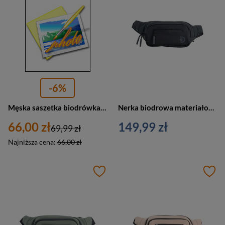
-6%
Męska saszetka biodrówka nerka na pas regulowana materiałowa skóra eko gładka czarna F51 czarny
Nerka biodrowa materiałowa unisex Discovery REEF 1304 saszetka średnia czarna
66,00 zł
149,99 zł
69,99 zł
Najniższa cena:
66,00 zł