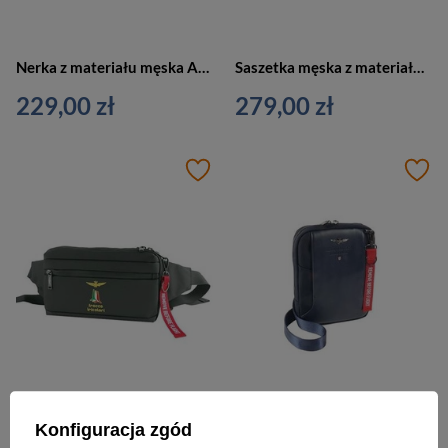
Nerka z materiału męska Aeronautica Militare AM 541 KA saszetka biodrowa zielona
Saszetka męska z materiału Aeronautica Militare 542 New City listonoszka zielona
229,00 zł
279,00 zł
Konfiguracja zgód
Nerka biodrowa z materiału unisex Aeronautica Militare Drone AM-522 NE saszetka czarna
Saszetka na ramię z materiału męska Aeronautica Militare Bolt AM-490 BL miejska granatowa