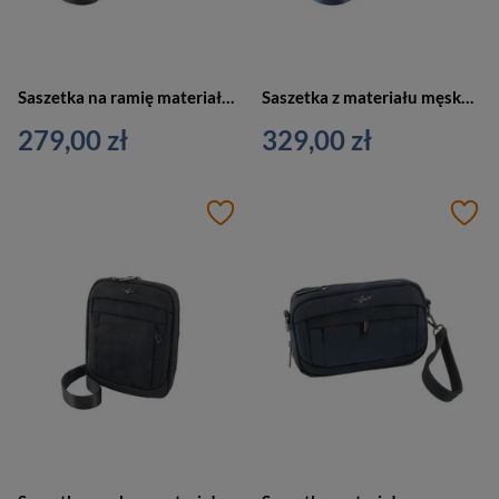
Saszetka na ramię materiałowa męska Aeronautica Militare AM-500 NE miejska czarna
Saszetka z materiału męska Aeronautica Militare AM-501 BL listonoszka miejska granatowa
279,00 zł
329,00 zł