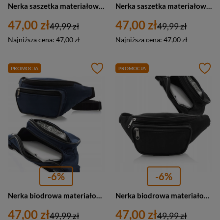
Nerka saszetka materiałowa biodrówka unisex Krateczka G82 szara
Nerka saszetka materiałowa biodrówka unisex Krateczka G82 zielona
47,00 zł
47,00 zł
49,99 zł
49,99 zł
Najniższa cena:
47,00 zł
Najniższa cena:
47,00 zł
PROMOCJA
PROMOCJA
-6%
-6%
Nerka biodrowa materiałowa saszetka unisex G82 granatowa
Nerka biodrowa materiałowa saszetka unisex G82 czarna
47,00 zł
47,00 zł
49,99 zł
49,99 zł