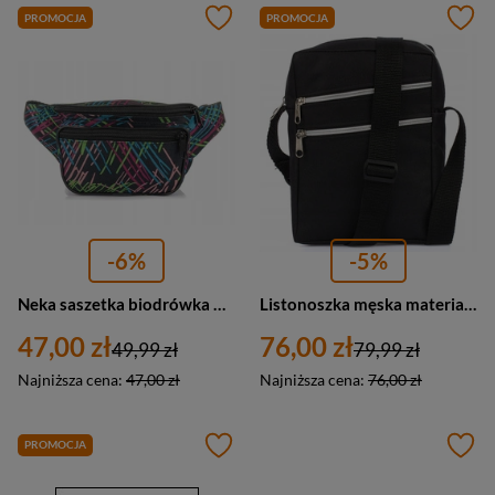
PROMOCJA
PROMOCJA
-6%
-5%
Neka saszetka biodrówka materiałowa Beltimore P40 wielokolorowa
Listonoszka męska materiałowa miejska saszetka Beltimore P86 mała czarna
47,00 zł
76,00 zł
49,99 zł
79,99 zł
Najniższa cena:
47,00 zł
Najniższa cena:
76,00 zł
PROMOCJA