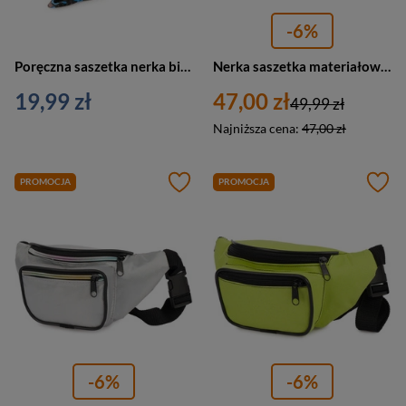
-6%
Poręczna saszetka nerka biodrowa materiałowa kolorowa Loren S02-600D-1
Nerka saszetka materiałowa biodrówka unisex Krateczka G82 ciemnoszara
19,99 zł
47,00 zł
49,99 zł
Najniższa cena:
47,00 zł
PROMOCJA
PROMOCJA
-6%
-6%