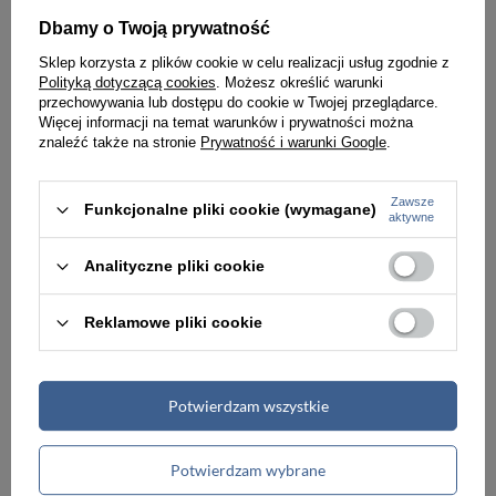
249,00 zł
299,00 zł
Dbamy o Twoją prywatność
Sklep korzysta z plików cookie w celu realizacji usług zgodnie z
Polityką dotyczącą cookies
. Możesz określić warunki
przechowywania lub dostępu do cookie w Twojej przeglądarce.
Więcej informacji na temat warunków i prywatności można
znaleźć także na stronie
Prywatność i warunki Google
.
Zawsze
Funkcjonalne pliki cookie (wymagane)
aktywne
Analityczne pliki cookie
Reklamowe pliki cookie
Saszetka podróżna z materiału unisex Dielle AV 10 nerka na pasku beżowa
Saszetka biodrowa materiałowa męska Aeronautica Militare AM-522 BL nerka granatowa
Potwierdzam wszystkie
79,99 zł
249,00 zł
Potwierdzam wybrane