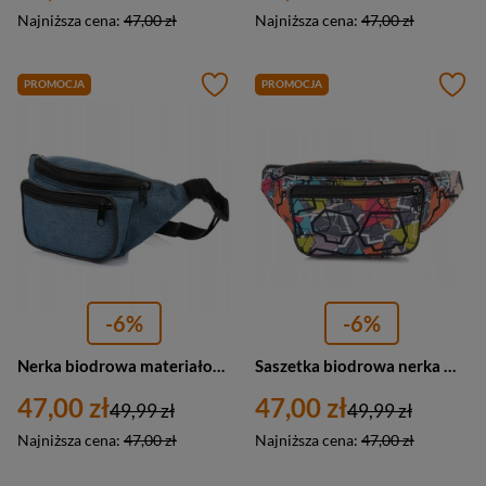
Najniższa cena:
47,00 zł
Najniższa cena:
47,00 zł
PROMOCJA
PROMOCJA
-6%
-6%
Nerka biodrowa materiałowa saszetka unisex G82 niebieska jeans
Saszetka biodrowa nerka materiałowa Beltimore P40 wielokolorowa
47,00 zł
47,00 zł
49,99 zł
49,99 zł
Najniższa cena:
47,00 zł
Najniższa cena:
47,00 zł