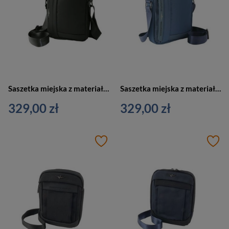
Saszetka miejska z materiału męska Aeronautica Militare Airspace AM-511 NE czarna
Saszetka miejska z materiału męska Aeronautica Militare Airspace AM-511 BL na ramię granatowa
329,00 zł
329,00 zł