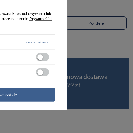
ć warunki przechowywania lub
 także na stronie
Prywatność i
Plecaki
Portfele
Zawsze aktywne
t
Darmowa dostawa
od 399 zł
wszystkie