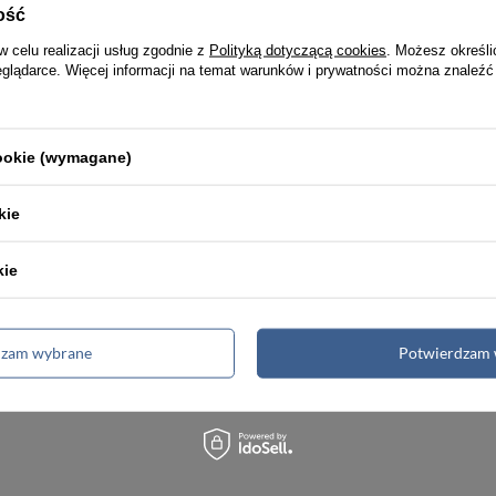
ość
w celu realizacji usług zgodnie z
Polityką dotyczącą cookies
. Możesz określi
eglądarce. Więcej informacji na temat warunków i prywatności można znaleźć
Torby męskie
Teczki męskie
Renowacja skóry
cookie (wymagane)
kie
kie
kość
Wysyłka nawe
emium
w 24h
dzam wybrane
Potwierdzam 