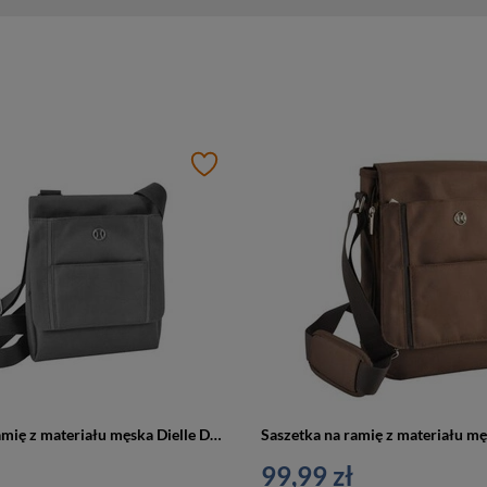
Saszetka na ramię z materiału męska Dielle Delta 7233 listonoszka miejska szara
99,99 zł