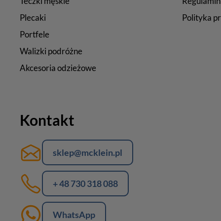
Teczki męskie
Regulamin
Plecaki
Polityka p
Portfele
Walizki podróżne
Akcesoria odzieżowe
Kontakt
sklep@mcklein.pl
+ 48 730 318 088
WhatsApp