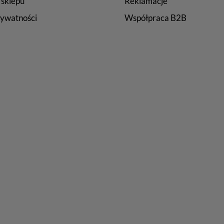
 sklepu
Reklamacje
rywatności
Współpraca B2B