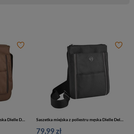
Saszetka na ramię z materiału męska Dielle Delta 7234 MA listonoszka brązowa
Saszetka miejska z poliestru męska Dielle Delta 7230 listonoszka pionowa mała szara
79,99 zł