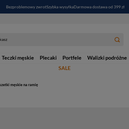
Bezproblemowy zwrot
Szybka wysyłka
Darmowa dostawa od 399 zł
PayPo - kup i zapłać za
30
dni
Zapisz się do newslettera i odbierz RABAT
Teczki męskie
Plecaki
Portfele
Walizki podróżne
SALE
szetki męskie na ramię