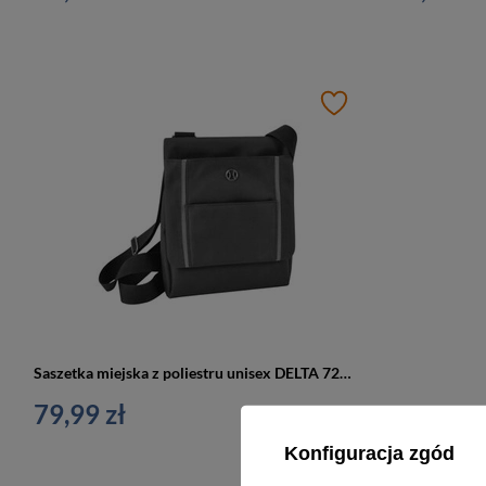
Saszetka miejska z poliestru unisex DELTA 7233 NE listonoszka na ramię czarna
79,99 zł
Konfiguracja zgód