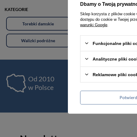
Dbamy o Twoją prywatn
KATEGORIE
Sklep korzysta z plików cookie 
dostępu do cookie w Twojej prz
Torebki damskie
Torby damskie
warunki Google
.
Walizki podróżne
Akcesoria i dodatki odzieżowe
Funkcjonalne pliki 
Analityczne pliki coo
Reklamowe pliki coo
Od 2010
Ja
w Polsce
pr
Potwier