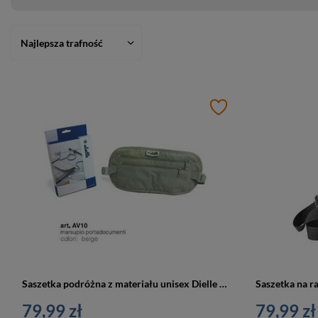
Najlepsza trafność
Saszetka podróżna z materiału unisex Dielle AV 10 nerka na pasku beżowa
79,99 zł
79,99 zł